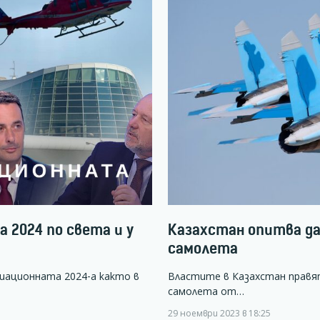
 2024 по света и у
Казахстан опитва да
самолета
виационната 2024-а както в
Властите в Казахстан правя
самолета от…
29 ноември 2023 в 18:25