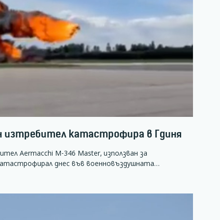
н изтребител катастрофира в Гдиня
тел Aermacchi M-346 Master, използван за
катастрофирал днес във военновъздушната…