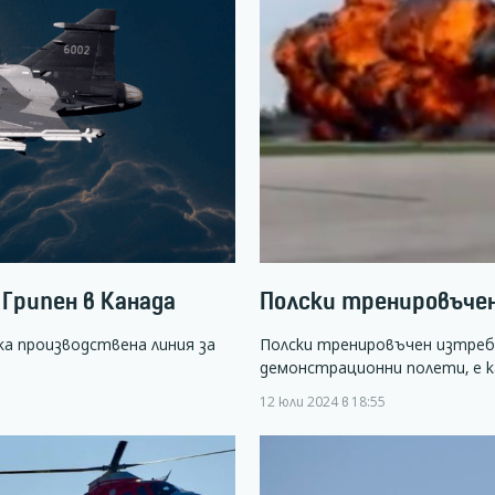
Грипен в Канада
Полски тренировъче
ка производствена линия за
Полски тренировъчен изтреби
демонстрационни полети, е 
12 юли 2024 в 18:55