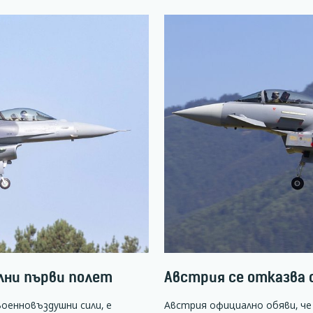
ълни първи полет
Австрия се отказва от
оенновъздушни сили, е
Австрия официално обяви, ч