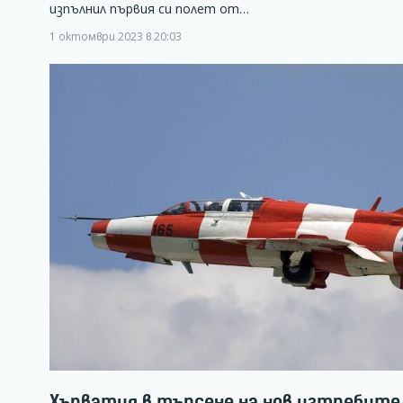
изпълнил първия си полет от…
1 октомври 2023 в 20:03
Хърватия в търсене на нов изтребите