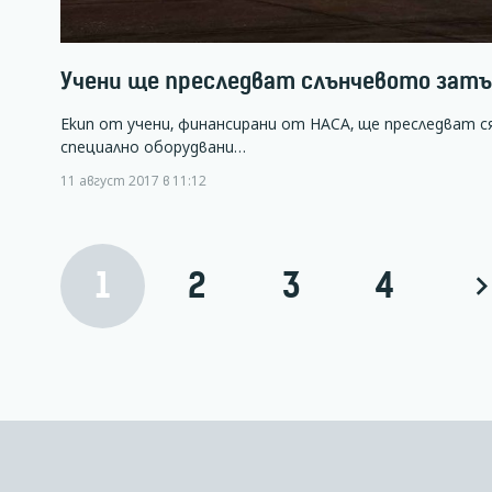
Учени ще преследват слънчевото зат
Екип от учени, финансирани от НАСА, ще преследват с
специално оборудвани…
11 август 2017 в 11:12
1
2
3
4