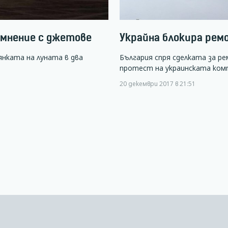
ъмнение с джетове
Украйна блокира рем
янката на луната в два
България спря сделката за р
протест на украинската ком
20 декември 2017 в 21:51