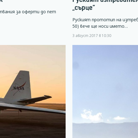
„сърце“
твания за оферти до пет
Руският прототип на изтреб
50) вече ще носи името…
3 август 2017 в 10:30