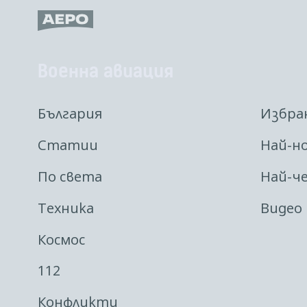
Военна авиация
България
Избра
Статии
Най-н
По света
Най-ч
Техника
Видео
Космос
112
Конфликти