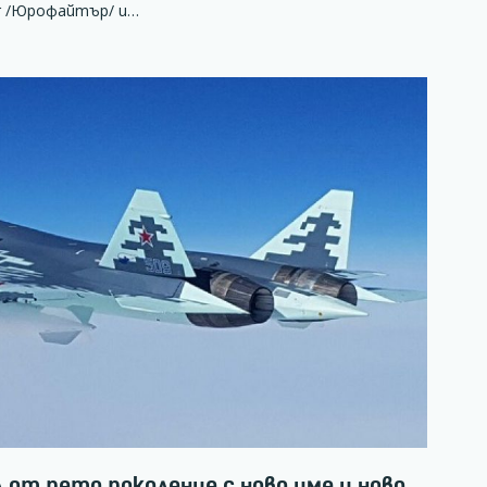
er /Юрофайтър/ и…
от пето поколение с ново име и ново