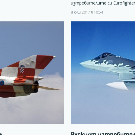
изтребителите си Eurofight
8 юли 2017 в 10:54
л
Руският изтребител 