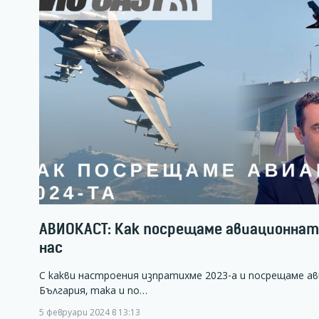
АВИОКАСТ: Как посрещаме авиационната
нас
С какви настроения изпратихме 2023-а и посрещаме а
България, така и по…
5 февруари 2024 в 13:13