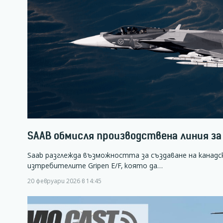
SAAB обмисля производствена линия за 
Saab разглежда възможността за създаване на канадс
изтребителите Gripen E/F, която да…
20 февруари 2026 в 14:45