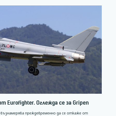
 Eurofighter. Оглежда се за Gripen
е възнамерява преждевременно да се откаже от