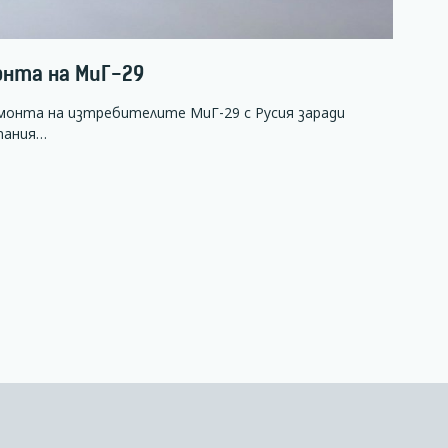
онта на МиГ-29
емонта на изтребителите МиГ-29 с Русия заради
пания…