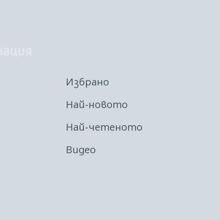
иация
Избрано
Най-новото
Най-четеното
Видео