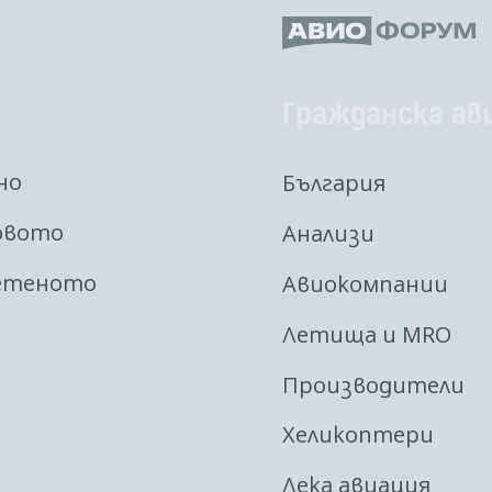
Гражданска ав
но
България
овото
Анализи
етеното
Авиокомпании
Летища и MRO
Производители
Хеликоптери
Лека авиация