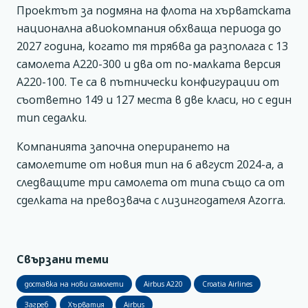
Проектът за подмяна на флота на хърватската
национална авиокомпания обхваща периода до
2027 година, когато тя трябва да разполага с 13
самолета А220-300 и два от по-малката версия
А220-100. Те са в пътнически конфигурации от
съответно 149 и 127 места в две класи, но с един
тип седалки.
Компанията започна оперирането на
самолетите от новия тип на 6 август 2024-а, а
следващите три самолета от типа също са от
сделката на превозвача с лизингодателя Azorra.
Свързани теми
доставка на нови самолети
Airbus A220
Croatia Airlines
Загреб
Хърватия
Airbus