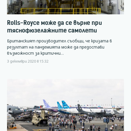
Rolls-Royce може да се върне при
тяснофюзелажните самолети
Британският производител съобщи, че кризата в
резултат на пандемията може да предостави
възможност за критични…
3 декември 2020 в 15:32