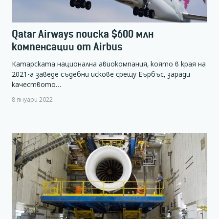
Qatar Airways поиска $600 млн
компенсации от Airbus
Катарската национална авиокомпания, която в края на
2021-а заведе съдебни искове срещу Еърбъс, заради
качеството…
8 януари 2022