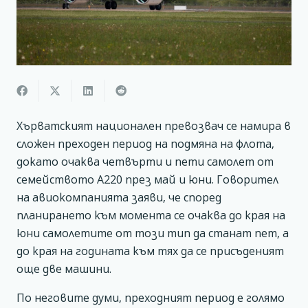
Хърватският национален превозвач се намира в
сложен преходен период на подмяна на флота,
докато очаква четвърти и пети самолет от
семейството А220 през май и юни. Говорител
на авиокомпанията заяви, че според
планирането към момента се очаква до края на
юни самолетите от този тип да станат пет, а
до края на годината към тях да се присъденият
още две машини.
По неговите думи, преходният период е голямо