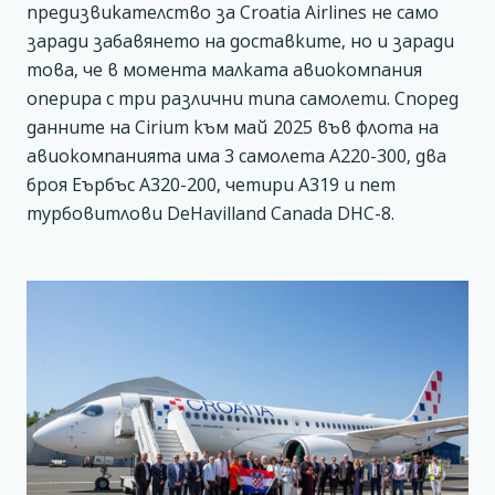
предизвикателство за Croatia Airlines не само
заради забавянето на доставките, но и заради
това, че в момента малката авиокомпания
оперира с три различни типа самолети. Според
данните на Cirium към май 2025 във флота на
авиокомпанията има 3 самолета А220-300, два
броя Еърбъс А320-200, четири А319 и пет
турбовитлови DeHavilland Canada DHC-8.