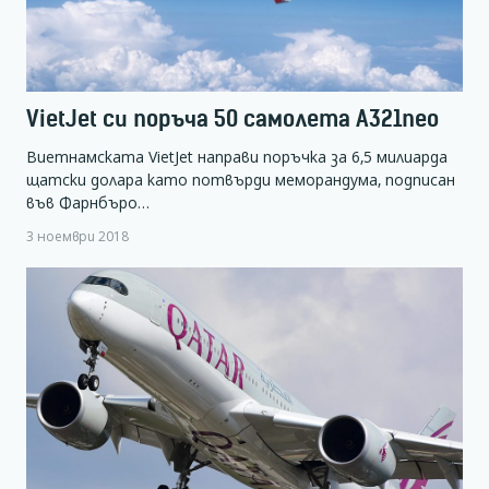
VietJet си поръча 50 самолета А321neo
Виетнамската VietJet направи поръчка за 6,5 милиарда
щатски долара като потвърди меморандума, подписан
във Фарнбъро…
3 ноември 2018