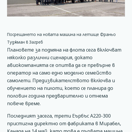
Посрещането на новата машина на летище Франьо
Туджман в Загреб
Плановете за подмяна на флота сега включват
няколко различни сценария, докато
авиокомпанията се опитва да се превърне в
оператор на само едно моделно семейство
самолети. Предизвикателството включва и
обучението на пилоти, което се планира до
половин година предварително и отнема
повече време.
Последният засега, трети Еърбъс А220-300
пристигна директно от фабриката в Мирабел,
Канада на 14 май, като това е първата машина,