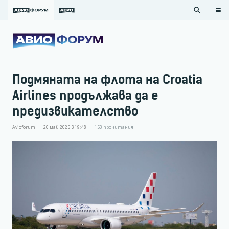
search
Подмяната на флота на Croatia
Airlines продължава да е
предизвикателство
Avioforum
20 май 2025 в 19:48
153
прочитания