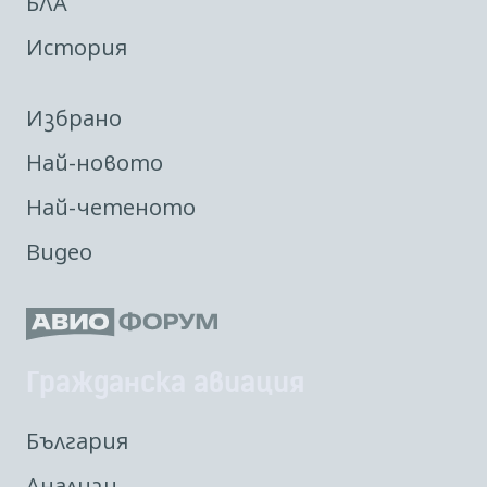
БЛА
История
Избрано
Най-новото
Най-четеното
Видео
Гражданска авиация
България
Анализи