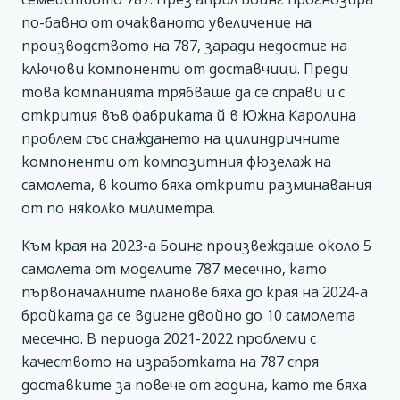
по-бавно от очакваното увеличение на
производството на 787, заради недостиг на
ключови компоненти от доставчици. Преди
това компанията трябваше да се справи и с
открития във фабриката й в Южна Каролина
проблем със снаждането на цилиндричните
компоненти от композитния фюзелаж на
самолета, в които бяха открити разминавания
от по няколко милиметра.
Към края на 2023-а Боинг произвеждаше около 5
самолета от моделите 787 месечно, като
първоначалните планове бяха до края на 2024-а
бройката да се вдигне двойно до 10 самолета
месечно. В периода 2021-2022 проблеми с
качеството на изработката на 787 спря
доставките за повече от година, като те бяха