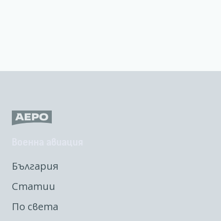
Военна авиация
България
Статии
По света