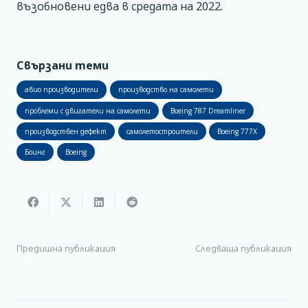
възобновени едва в средата на 2022.
Свързани теми
авио производители
производство на самолети
проблеми с двигатели на самолети
Boeing 787 Dreamliner
производствен дефект
самолетостроители
Boeing 777X
Боинг
Boeing
Предишна публикация
Следваща публикация