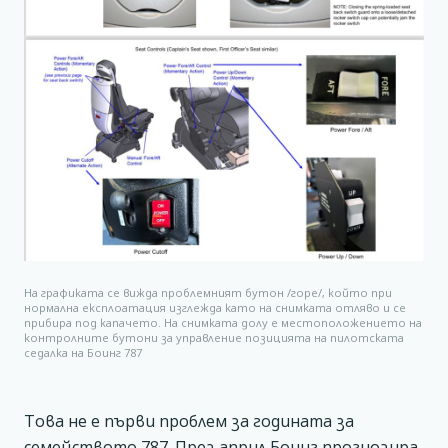
На графиката се вижда проблемният бутон /горе/, който при
нормална експлоатация изглежда като на снимката отляво и се
прибира под капачето. На снимката долу е местоположението на
контролните бутони за управление позицията на пилотската
седалка на Боинг 787
Това не е първи проблем за годината за
семейството 787. През април Боинг прогнозира