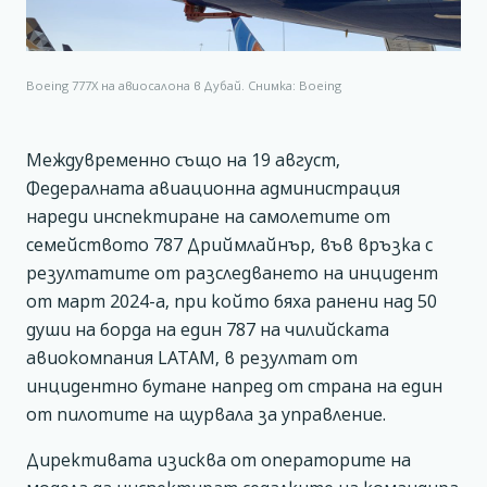
Boeing 777X на авиосалона в Дубай. Снимка: Boeing
Междувременно също на 19 август,
Федералната авиационна администрация
нареди инспектиране на самолетите от
семейството 787 Дриймлайнър, във връзка с
резултатите от разследването на инцидент
от март 2024-а, при който бяха ранени над 50
души на борда на един 787 на чилийската
авиокомпания LATAM, в резултат от
инцидентно бутане напред от страна на един
от пилотите на щурвала за управление.
Директивата изисква от операторите на