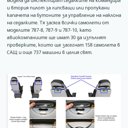
модела да инспектират седалките на командира
и втория пилот за липсващи или пропукани
капачета на бутоните за управление на наклона
на седалките. Тя засяга всички самолети от
моделите 787-8, 787-9 и 787-10, като
авиокомпаниите ще имат 30 да изпълнят
проверките, които ще засегнат 158 самолета в
САЩ и още 737 машини в целия свят.