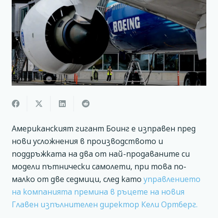
Американският гигант Боинг е изправен пред
нови усложнения в производството и
поддръжката на два от най-продаваните си
модели пътнически самолети, при това по-
малко от две седмици, след като
управлението
на компанията премина в ръцете на новия
Главен изпълнителен директор Кели Ортберг.