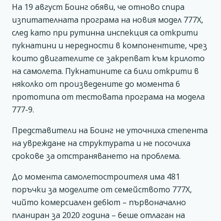
На 19 август Боинг обяви, че отново спира
изпитателната програма на новия модел 777Х,
след като при рутинна инспекция са открити
пукнатини и нередности в компонентите, чрез
които двигателите се закрепват към крилото
на самолета. Пукнатините са били открити в
няколко от произведените до момента 6
прототипа от тестовата програма на модела
777-9.
Представители на Боинг не уточниха степента
на увреждане на структурата и не посочиха
срокове за отстраняването на проблема.
До момента самолетостроителя има 481
поръчки за моделите от семейството 777Х,
чийто комерсиален дебют – първоначално
планиран за 2020 година – беше отлаган на