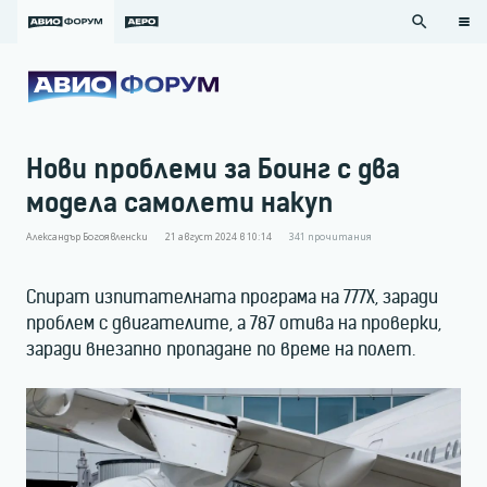
search
Нови проблеми за Боинг с два
модела самолети накуп
Александър Богоявленски
21 август 2024 в 10:14
341
прочитания
Спират изпитателната програма на 777Х, заради
проблем с двигателите, а 787 отива на проверки,
заради внезапно пропадане по време на полет.