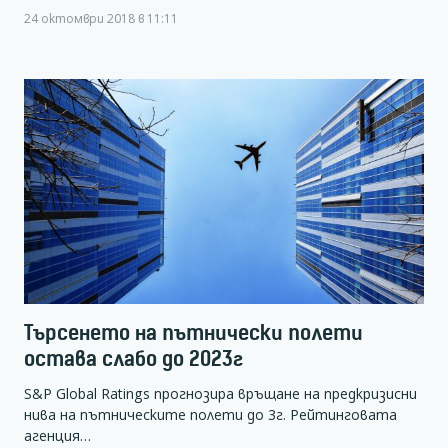
24 октомври 2018 в 11:11
Търсенето на пътнически полети
остава слабо до 2023г
S&P Global Ratings прогнозира връщане на предкризисни
нива на пътническите полети до 3г. Рейтинговата
агенция…