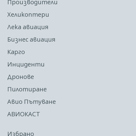
Производители
Хеликоптери
Лека авиация
Бизнес авиация
Карго
Инциденти
Дронове
Пилотиране
Авио Пътуване
АВИОКАСТ
Избрано