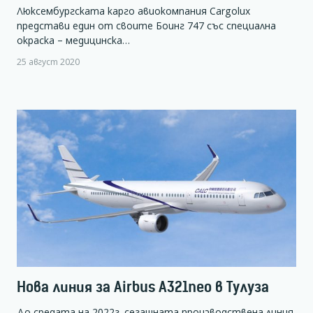
Люксембургската карго авиокомпания Cargolux
представи един от своите Боинг 747 със специална
окраска – медицинска…
25 август 2020
Нова линия за Airbus А321neo в Тулуза
До средата на 2022г. сегашната производствена линия