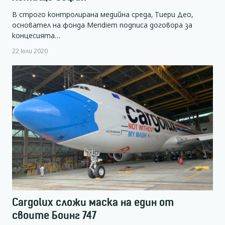
В строго контролирана медийна среда, Тиери Део,
основател на фонда Meridiem подписа договора за
концесията…
22 юли 2020
Cargolux сложи маска на един от
своите Боинг 747