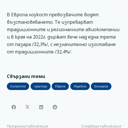
В Европа лоукост превозвачите водят
възстановяването. Те изпреварват
традиционните и регионалните авиокомпании
и в края на 2022г. държат вече над една трета
от пазара /32,3%/, с незначително изоставане
от традиционните /32,4%/.
Свързани теми
Eurocontrol
прогноза
Европа
Украйна
България
Предишна публикация
Следваща публикация