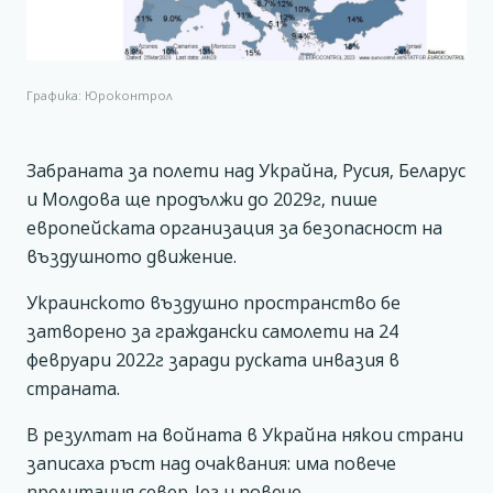
Графика: Юроконтрол
Забраната за полети над Украйна, Русия, Беларус
и Молдова ще продължи до 2029г, пише
европейската организация за безопасност на
въздушното движение.
Украинското въздушно пространство бе
затворено за граждански самолети на 24
февруари 2022г заради руската инвазия в
страната.
В резултат на войната в Украйна някои страни
записаха ръст над очаквания: има повече
прелитания север-юг и повече