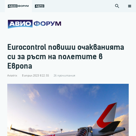
search
Eurocontrol повиши очакванията
си за ръст на полетите в
Европа
Aviatrix
8 април 2023 в 22:55
26
прочитания