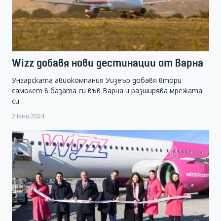
Wizz добавя нови дестинации от Варна
Унгарската авиокомпания Уизеър добавя втори
самолет в базата си във Варна и разширява мрежата
си…
2 юни 2024