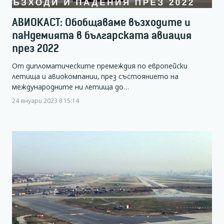
АВИОКАСТ: Обобщаваме възходите и
паНдемията в българската авиация
през 2022
От дипломатическите премеждия по европейски
летища и авиокомпании, през състоянието на
международните ни летища до…
24 януари 2023 в 15:14