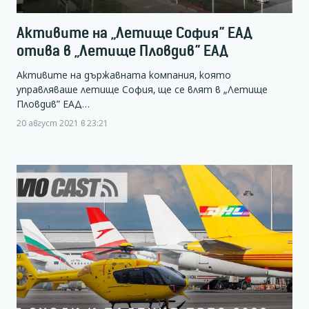
Активите на „Летище София” ЕАД
отива в „Летище Пловдив” ЕАД
Активите на държавната компания, която
управляваше летище София, ще се влят в „Летище
Пловдив” ЕАД…
20 август 2021 в 23:21