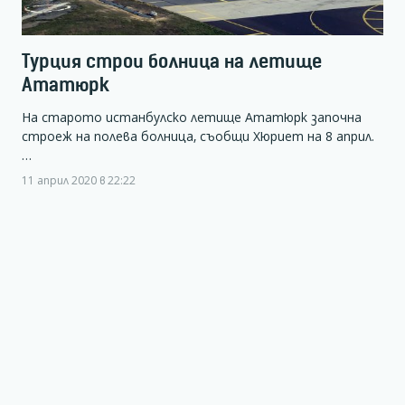
Турция строи болница на летище
Ататюрк
На старото истанбулско летище Ататюрк започна
строеж на полева болница, съобщи Хюриет на 8 април.
…
11 април 2020 в 22:22