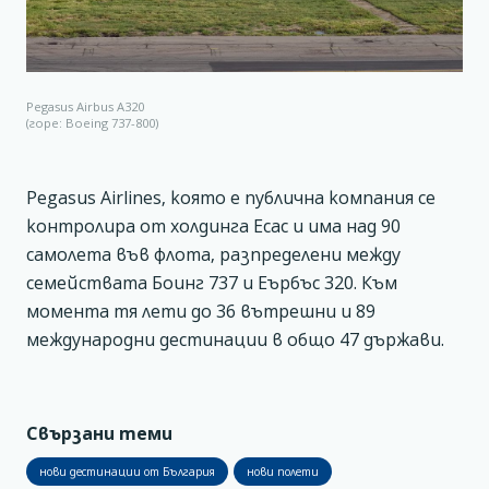
Pegasus Airbus A320
(горе: Boeing 737-800)
Pegasus Airlines, която е публична компания се
контролира от холдинга Есас и има над 90
самолета във флота, разпределени между
семействата Боинг 737 и Еърбъс 320. Към
момента тя лети до 36 вътрешни и 89
международни дестинации в общо 47 държави.
Свързани теми
нови дестинации от България
нови полети