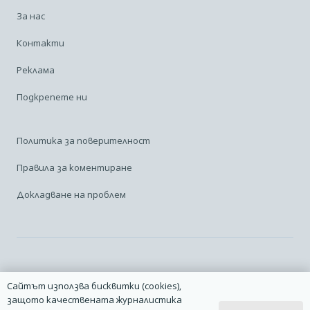
За нас
Контакти
Реклама
Подкрепете ни
Политика за поверителност
Правила за коментиране
Докладване на проблем
Facebook
Linkedin
Карта на сайта
Сайтът използва бисквитки (cookies),
защото качествената журналистика
2014 – 2026 © Всички права запазени. | Издател: Авио Форум |