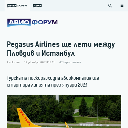
search
Pegasus Airlines ще лети между
Пловдив и Истанбул
Avioforum
19 декември 2022 в 18:11
403
прочитания
Турската нискоразходна авиокомпания ще
стартира линията през януари 2023