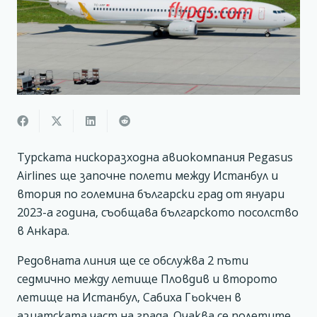
Турската нискоразходна авиокомпания Pegasus
Airlines ще започне полети между Истанбул и
втория по големина български град от януари
2023-а година, съобщава българското посолство
в Анкара.
Редовната линия ще се обслужва 2 пъти
седмично между летище Пловдив и второто
летище на Истанбул, Сабиха Гьокчен в
азиатската част на града. Очаква се полетите