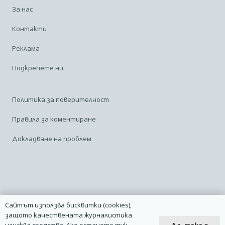
За нас
Контакти
Реклама
Подкрепете ни
Политика за поверителност
Правила за коментиране
Докладване на проблем
Facebook
Linkedin
Карта на сайта
Сайтът използва бисквитки (cookies),
защото качествената журналистика
2014 – 2026 © Всички права запазени. | Издател: Авио Форум |
Да, така е