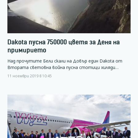
Dakota пусна 750000 цветя за Деня на
примирието
Над прочутите Бели скали на Довър един Dakota от
Втората световна война пусна стотици хиляди…
11 ноември 2019 в 10:45