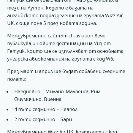
тези на Лутън, където е базата на
английското подразделение на групата Wizz Air
UK, с още поне 5 през новата година.
Междувременно сайтът ch-aviation вече
публикува и новите дестинации на Уиз от
Гетуик, които ще се изпълняват от основната
унгарска авиокомпания на групата с код W6.
През март и април ще бъдат добавени следните
полети:
Ежедневно – Милано-Малпенса, Рим-
Фиумичино, Виенна
4 пъти седмично – Неапол
2 пъти седмично – Бари
Междувременно Wizz Air UK, която лети с код