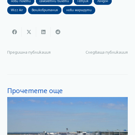
нови полети
самолетни билети
Гетуик
Лондон
Wizz Air
Великобритания
нови маршрути
Предишна публикация
Следваща публикация
Прочетете още