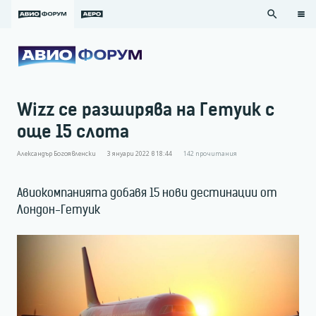
search
Wizz се разширява на Гетуик с
още 15 слота
Александър Богоявленски
3 януари 2022 в 18:44
142
прочитания
Авиокомпанията добавя 15 нови дестинации от
Лондон-Гетуик