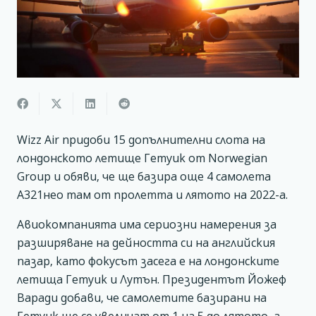
Wizz Air придоби 15 допълнителни слота на
лондонското летище Гетуик от Norwegian
Group и обяви, че ще базира още 4 самолета
А321нео там от пролетта и лятото на 2022-а.
Авиокомпанията има сериозни намерения за
разширяване на дейността си на английския
пазар, като фокусът засега е на лондонските
летища Гетуик и Лутън. Президентът Йожеф
Варади добави, че самолетите базирани на
Гетуик ще се увеличат от 1 на 5 до лятото, а