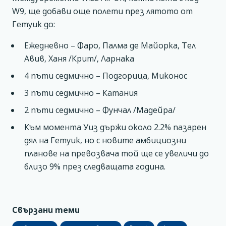
W9, ще добави още полети през лятото от
Гетуик до:
Ежедневно – Фаро, Палма де Майорка, Тел
Авив, Ханя /Крит/, Ларнака
4 пъти седмично – Подгорица, Миконос
3 пъти седмично – Катания
2 пъти седмично – Фунчал /Мадейра/
Към момента Уиз държи около 2.2% пазарен
дял на Гетуик, но с новите амбициозни
планове на превозвача той ще се увеличи до
близо 9% през следващата година.
Свързани теми