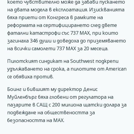
което чувствително може да забави пускането
на двата модела в експлоатация. Изискванията
бяха приети от Конгреса в рамките на
реформата на сертифицирането след двете
фатални катастрофи със 737 МАХ, при които
загинаха 346 души и доведоха до приземяването
на всички самолети 737 МАХ за 20 месеца.
Пилотският синдикат на Southwest подкрепи
удължаването на срока, а пилотите от American
се обявиха против.
Боинг и бившият му директор Денис
Муйленбърг бяха глобени от регулатора на
пазарите в САЩ с 200 милиона щатски долара за
подвеждане на обществеността за
безопасността на МАХ.