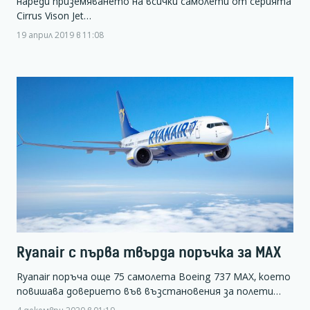
нареди приземяването на всички самолети от серията
Cirrus Vison Jet…
19 април 2019 в 11:08
Ryanair с първа твърда поръчка за MAX
Ryanair поръча още 75 самолета Boeing 737 MAX, което
повишава доверието във възстановения за полети…