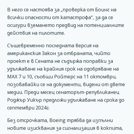
В него се настоява за „проверка от Боинг на
всички опасности от катастрофа“, за да се
осигури вземането предвид на потенциалните
действия на пилотите.
Същевременно последната версия на
американския Закон за отбраната, чийто
проект е в Сената не съдържа поправки за
удължаване на крайния срок на одобряване на
МАХ 7 и 10, съобщи Ройтерс на 11 октомври,
позовавайки се на документи, видени от двете
медии. Преди месец сенаторът-републиканец
Роджър Уикър предложи удължаване на срока до
септември 2024г.
Без отсрочката, Boeing трябва да изпълни
новите изисквания за сигнализация в кокпита,