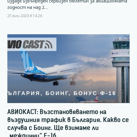
издаде извънреден сервизен бюлетин за авиационната
годност на над 2…
25 юли 2020 в 14:26
АВИОКАСТ: Възстановяването на
въздушния трафик в България. Какво се
случва с Боинг. Ще взимаме ли
„междинни“ F-16.