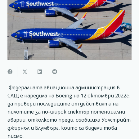
Федералната авиационна администрация в
САЩ e наредила на Boeing на 12 октомври 2022г.
да провери последиците от действията на
пилотите за по-широк спектър потенциални
аварии, отколкото преди, съобщиха Уолстрийт
джърнъл и Блумбърг, които са видели това
писмо.