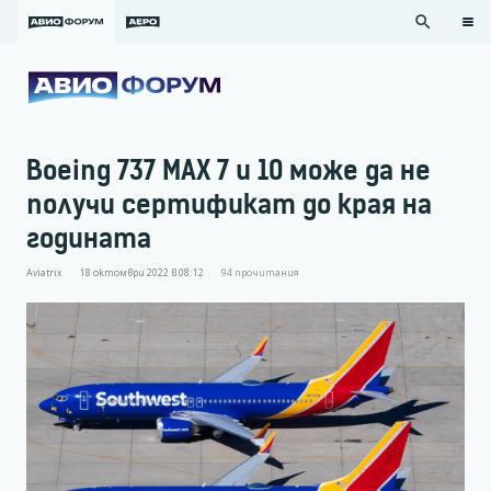
search
Boeing 737 MAX 7 и 10 може да не
получи сертификат до края на
годината
Aviatrix
18 октомври 2022 в 08:12
94
прочитания