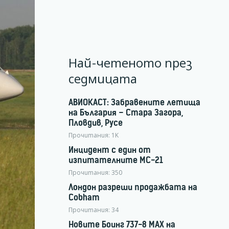
Най-четеното през
седмицата
АВИОКАСТ: Забравените летища
на България – Стара Загора,
Пловдив, Русе
Прочитания:
1K
Инцидент с един от
изпитателните МС-21
Прочитания:
350
Лондон разреши продажбата на
Cobham
Прочитания:
34
Новите Боинг 737-8 MAX на