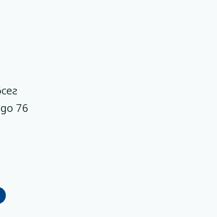
сег
до 76