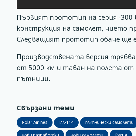
Първият прототип на серия -300
конструкция на самолет, чието п
Следващият прототип обаче ще е
Производствената версия трябва д
от 5000 км и таван на полета от 
пътници.
Свързани теми
Polar Airlines
Ил-114
пътнически самолети
нови разработки
нови самолети
Русия