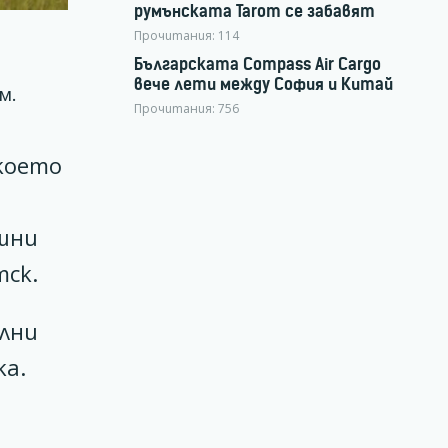
румънската Tarom се забавят
Прочитания:
114
Българската Compass Air Cargo
вече лети между София и Китай
м.
Прочитания:
756
 което
и
ешни
тск.
ални
ка.