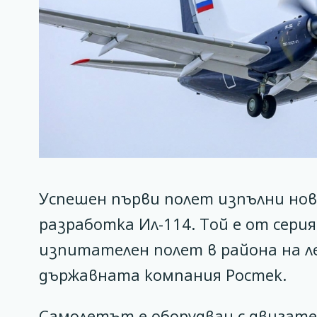
Успешен първи полет изпълни нов
разработка Ил-114. Той е от серия
изпитателен полет в района на л
държавната компания Ростек.
Самолетът е оборудван с двигате