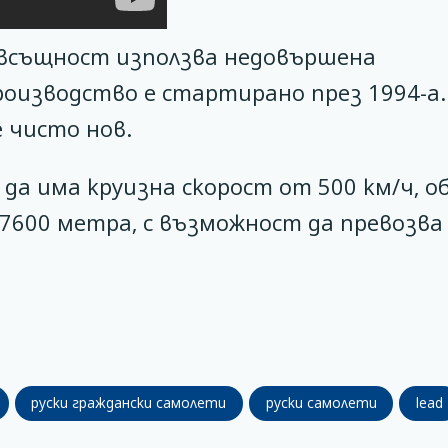
 всъщност използва недовършена
роизводство е стартирано през 1994-а.
 чисто нов.
а има круизна скорост от 500 км/ч, об
7600 метра, с възможност да превозва 
руски граждански самолети
руски самолети
lead