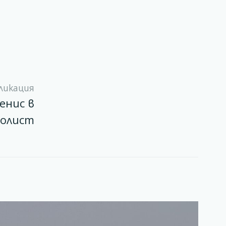
ликация
енис в
болист