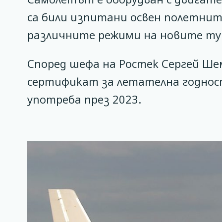
са били изпитани освен полетнит
различните режими на новите ту
Според шефа на Ростек Сергей Ше
сертификат за летателна годност 
употреба през 2023.