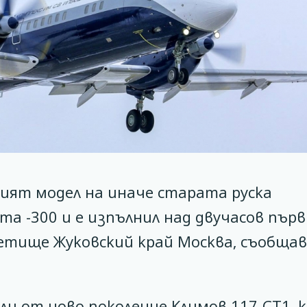
ият модел на иначе старата руска
та -300 и е изпълнил над двучасов пър
етище Жуковский край Москва, съобща
ли от ново поколение Климов 117-СТ1, 