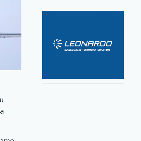
ви
ва
като