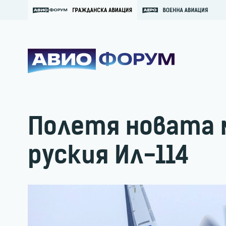
Полетя новата 
руския Ил-114