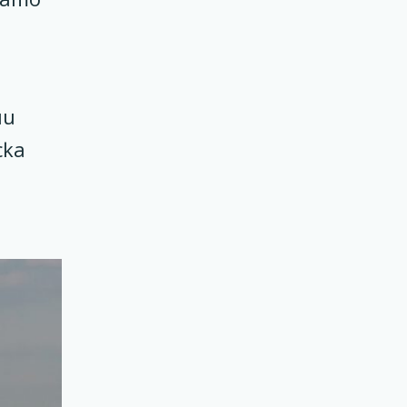
чи
ска