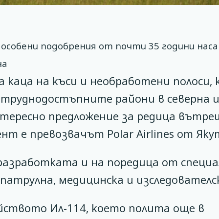
 особени подобрения от почти 35 години наса
на
 каца на къси и необработени полоси,
а труднодостъпните райони в северна 
интересно предложение за редица вътр
т е превозвачът Polar Airlines от Яку
разработката и на поредица от специ
патрулна, медицинска и изследователс
ейството Ил-114, което полита още в