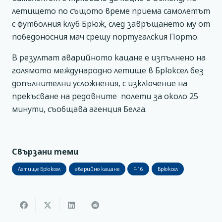
летището по същото време приема самолетът
с футболния клуб Брюж, след завръщането му от
победоносния мач срещу португалския Порто.
В резултат аварийното кацане е изпълнено на
голямото международно летище в Брюксел без
допълнителни усложнения, с изключение на
прекъсване на редовните полети за около 25
минути, съобщава агенция Белга.
Свързани теми
Летище Брюксел
аварийно кацане
F-16
Брюксел