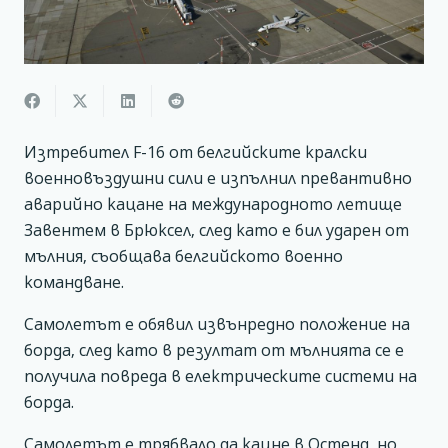
Изтребител F-16 от белгийските кралски
военновъздушни сили е изпълнил превантивно
аварийно кацане на международното летище
Завентем в Брюксел, след като е бил ударен от
мълния, съобщава белгийското военно
командване.
Самолетът е обявил извънредно положение на
борда, след като в резултат от мълнията се е
получила повреда в електрическите системи на
борда.
Самолетът е трябвало да кацне в Остенд, но