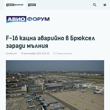
search
F-16 кацна аварийно в Брюксел
заради мълния
Avioforum
19 септември 2022 в 23:20
217
прочитания