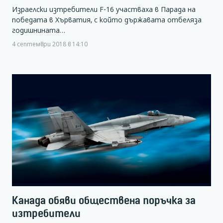
Израелски изтребители F-16 участваха в Парада на
победата в Хърватия, с който държавата отбеляза
годишнината…
4 септември 2018 в 14:10
Канада обяви обществена поръчка за
изтребители