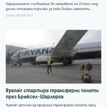
Официалното съобщение бе направено на 23 юли след
дълго отлагана поръчка за нови бойни самолети.…
23 юли 2019 в 19:13
Ryanair стартира трансферни полети
през Брюксел-Шарлероа
Ryanair започна да предлага трансферни полети през