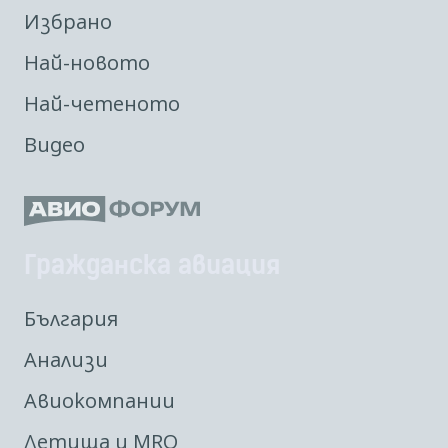
Избрано
Най-новото
Най-четеното
Видео
Гражданска авиация
България
Анализи
Авиокомпании
Летища и MRO