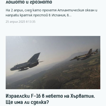
лошото и грозното
На 2 април, след като прелетя Атлантическия океан и
направи кратък престой в Испания, в…
25 април 2025 в 13:35
Израелски F-16 в небето на Хърватия.
Ще има ли сделка?