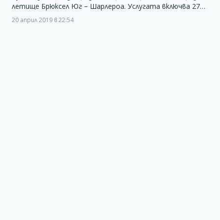
летище Брюксел Юг – Шарлероа. Услугата включва 27…
20 април 2019 в 22:54