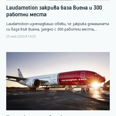
Laudamotion закрива база Виена и 300
работни места
Laudamotion изненадващо обяви, че закрива домашната
си база във Виена, заедно с 300 работни места,…
25 май 2020 в 14:20