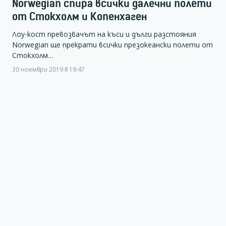
Norwegian спира всички далечни полети
от Стокхолм и Копенхаген
Лоу-кост превозвачът на къси и дълги разстояния
Norwegian ще прекрати всички презокеански полети от
Стокхолм…
30 ноември 2019 в 19:47