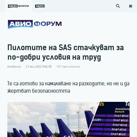
search
Пилотите на SAS стачкуват за
по-добри условия на труд
Avioforum
21 юли 2022 в 06:08
107
прочитания
Те са готови за намаляване на разходите, но не и да
жертват безопасността