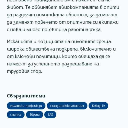
живот. Те обвиняват авиокомпанията в опити
да разделят пилотската общност, за да могат
да заменят повечето от опитните си екипажи
с нова и много по-евтина работна ръка.
Исканията и позицията на пилотите среща
широка обществена подкрепа, включително и
от ключови политици, които обещаха да се
намесят за успешното разрешаване на
трудовия спор.
Свързани теми
пилотски профсъюзи
скандинавска авиация
Ковид-19
стачка
Европа
SAS