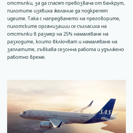
отстъпки, за да спасят превозвача от банкрут,
пилотите изявиха желание да подкрепят
идеите. Така с напредването на преговорите,
пилотските организации се съгласиха на
отстъпки в размер на 25% намаляване на
разходите, които включват и намаляване на
заплатите, гъвкава сезонна работа и удължено
работно време.