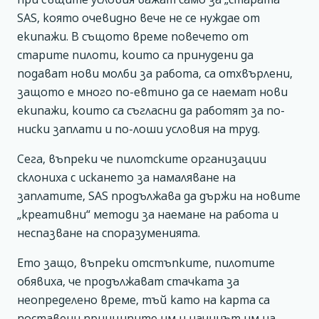
SAS, която очевидно вече не се нуждае от
екипажи. В същото време повечето от
старите пилоти, които са принудени да
подават нови молби за работа, са отхвърлени,
защото е много по-евтино да се наемат нови
екипажи, които са съгласни да работят за по-
ниски заплати и по-лоши условия на труд.
Сега, въпреки че пилотските организации
склониха с искането за намаляване на
заплатите, SAS продължава да държи на новите
„креативни“ методи за наемане на работа и
неспазване на споразуменията.
Ето защо, въпреки отстъпките, пилотите
обявиха, че продължават стачката за
неопределено време, тъй като на карта са
поставени принципите им и начинът им на