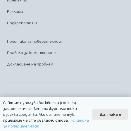
Реклама
Подкрепете ни
Политика за поверителност
Правила за коментиране
Докладване на проблем
Facebook
Linkedin
Карта на сайта
Сайтът използва бисквитки (cookies),
защото качествената журналистика
2014 – 2026 © Всички права запазени. | Издател: Авио Форум |
Да, така е
изисква средства. Ако останете тук,
Дизайн
manolov.net
| Разработване
Pixelliant
приемаме че сте съгласни с това.
Политика
за поверителност