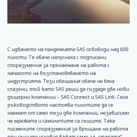
С идването на пандемията SAS освободи над 600
пилоти. Те обаче напуснаха с подписани
споразумения за пренаемане на работа с
началото на възстановяването на
индустрията. Тези обещания обаче не бяха
спазени, тъй като SAS реши да създаде две нови
дъщерни компании – SAS Connect и SAS Link. Сега
ръководството настоява пилотите да се
наемат от само тези две компании, независимо
че мрежата и самолетите са същите. Така
писмените споразумения за връщане на работа
при същите условия важат само за „старата“