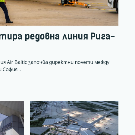
ртира редовна линия Рига-
 Air Baltic започва директни полети между
 и София…