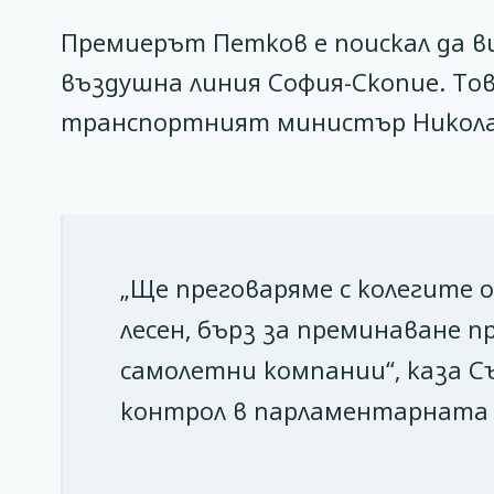
Премиерът Петков е поискал да 
въздушна линия София-Скопие. Това 
транспортният министър Никола
„Ще преговаряме с колегите 
лесен, бърз за преминаване п
самолетни компании“, каза С
контрол в парламентарната