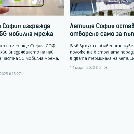
 София изгражда
Летище София оста
5G мобилна мрежа
отворено само за п
т на летище София, СОФ
Във връзка с обявеното изв
яви внедряването на най-
положение в страната поради
 частна 5G мобилна мрежа,
в двата терминала на лети
14 март 2020 в 04:03
2025 в 15:27