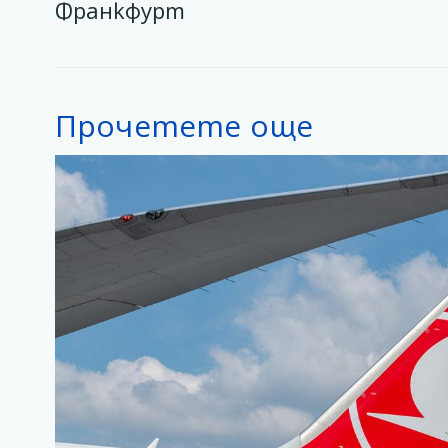
Франкфурт
Прочетете още