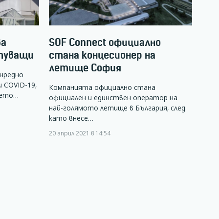
ва
SOF Connect официално
ътуващи
стана концесионер на
летище София
ънредно
 COVID-19,
Компанията официално стана
щето…
официален и единствен оператор на
най-голямото летище в България, след
като внесе…
20 април 2021 в 14:54