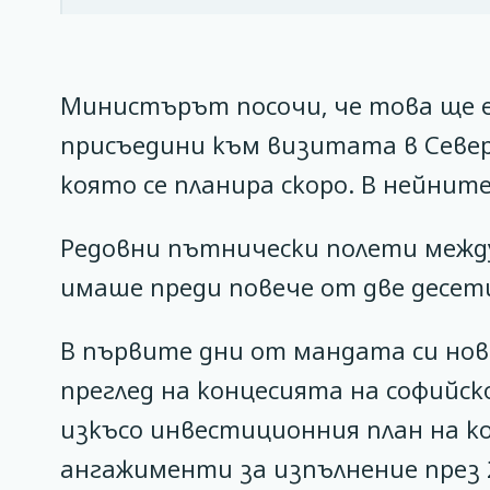
Министърът посочи, че това ще е п
присъедини към визитата в Севе
която се планира скоро. В нейнит
Редовни пътнически полети межд
имаше преди повече от две десети
В първите дни от мандата си но
преглед на концесията на софийс
изкъсо инвестиционния план на ко
ангажименти за изпълнение през 2