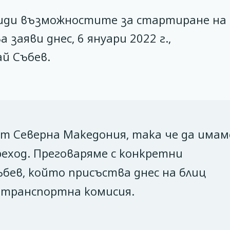
види възможностите за стартиране на
заяви днес, 6 януари 2022 г.,
й Събев.
от Северна Македония, така че да имам
реход. Преговаряме с конкретни
ъбев, който присъства днес на блиц
 транспортна комисия.