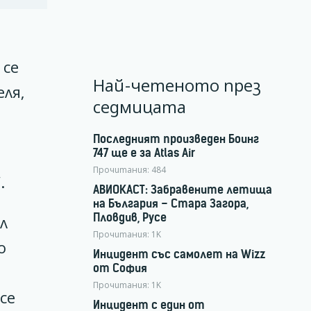
 се
Най-четеното през
ля,
седмицата
Последният произведен Боинг
747 ще е за Atlas Air
Прочитания:
484
.
АВИОКАСТ: Забравените летища
на България – Стара Загора,
Пловдив, Русе
л
Прочитания:
1K
о
Инцидент със самолет на Wizz
от София
Прочитания:
1K
се
Инцидент с един от