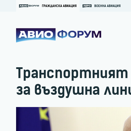
Транспортният 
за въздушна лин