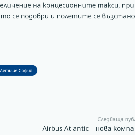
величение на концесионните такси, при
то се подобри и полетите се възстан
Летище София
Следваща пуб
Airbus Atlantic – нова комп