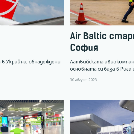
д
Air Baltic ста
София
 в Украйна, обнадеждени
Латвийската авиокомпания
основната си база в Рига
30 август 2023