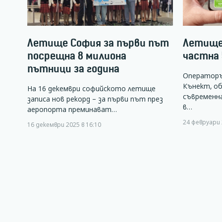
Летище София за първи път
Летище
посрещна 8 милиона
частна 
пътници за година
Операторъ
Кънект, об
На 16 декември софийското летище
съвременна
записа нов рекорд – за първи път през
в…
аеропорта преминават…
24 февруари 
16 декември 2025 в 16:10