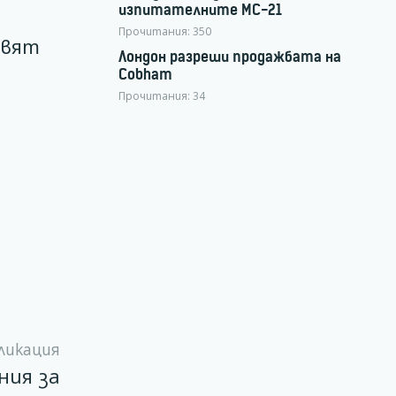
изпитателните МС-21
Прочитания:
350
овят
Лондон разреши продажбата на
Cobham
Прочитания:
34
ликация
ания за