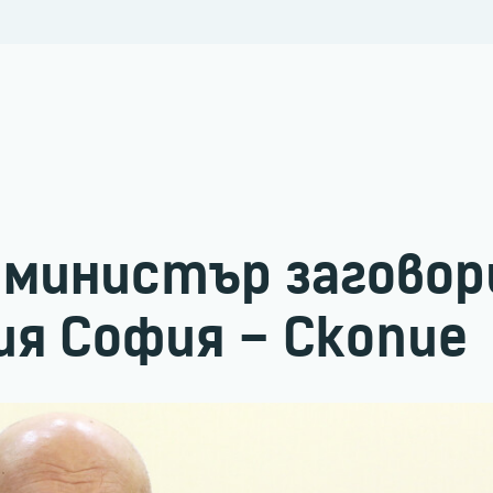
министър заговор
ия София – Скопие