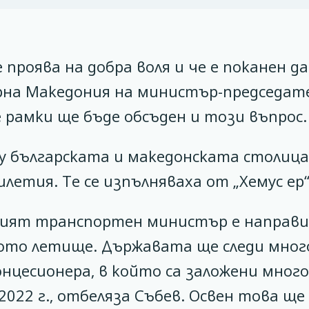
роява на добра воля и че е поканен да
рна Македония на министър-председате
е рамки ще бъде обсъден и този въпрос.
у българската и македонската столица
летия. Те се изпълняваха от „Хемус ер“
вият транспортен министър е направи
кото летище. Държавата ще следи мног
нцесионера, в който са заложени много
022 г., отбеляза Събев. Освен това ще 