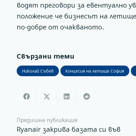
водят преговори за евентуално у
положение че бизнесът на летище
по-добре от очакваното.
Свързани теми
Николай Събев
концесия на летище София
Предишна публикация
Ryanair закрива базата си във