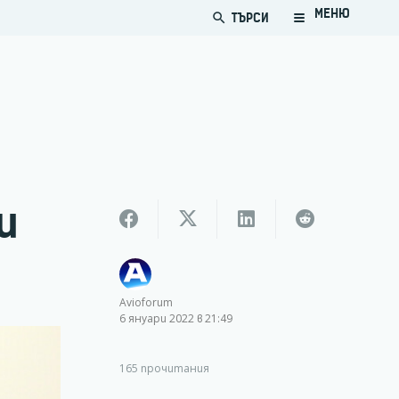
МЕНЮ
ТЪРСИ
search
и
Avioforum
6 януари 2022 в 21:49
165
прочитания