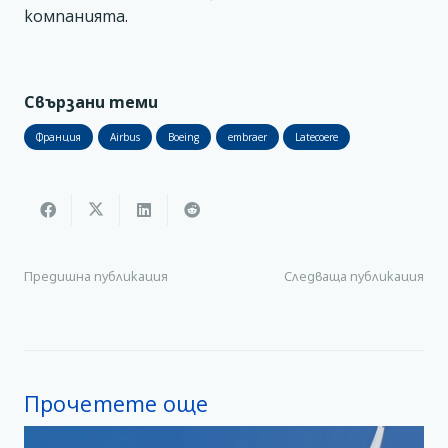
компанията.
Свързани теми
Франция
Airbus
Boeing
embraer
Latecoere
Предишна публикация
Следваща публикация
Прочетете още