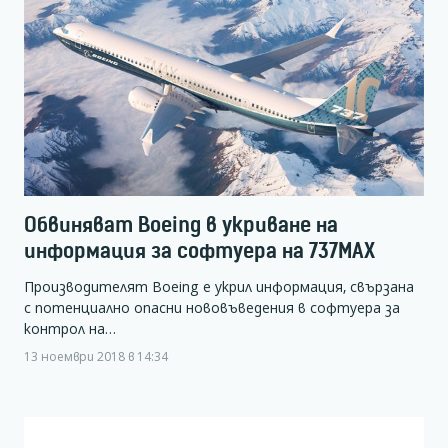
Обвиняват Boeing в укриване на
информация за софтуера на 737MAX
Производителят Boeing e укрил информация, свързана
с потенциално опасни нововъведения в софтуера за
контрол на…
13 ноември 2018 в 14:34