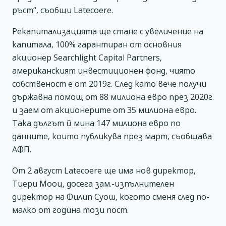
ръст“, съобщи Latecoere.
Рекапитализацията ще стане с увеличение на
капитала, 100% гарантиран от основния
акционер Searchlight Capital Partners,
американският инвестиционен фонд, чиято
собственост е от 2019г. След като вече получи
държавна помощ от 88 милиона евро през 2020г.
и заем от акционерите от 35 милиона евро.
Така дългът й мина 147 милиона евро по
данните, които публикува през март, съобщава
АФП.
От 2 август Latecoere ще има нов директор,
Тиери Мооц, досега зам.-изпълнителен
директор на Филип Суош, когото сменя след по-
малко от година този пост.