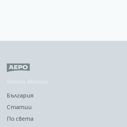
Военна авиация
България
Статии
По света