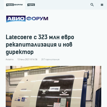
search
Latecoere с 323 млн евро
рекапитализация и нов
директор
Aviatrix
13 юли 2021 в 14:56
207
прочитания