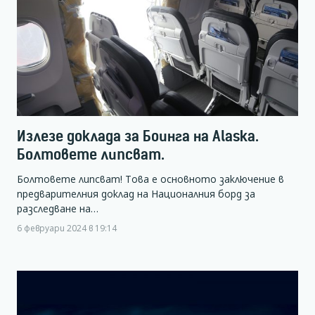
Излезе доклада за Боинга на Alaska.
Болтовете липсват.
Болтовете липсват! Това е основното заключение в
предварителния доклад на Националния борд за
разследване на…
6 февруари 2024 в 19:14