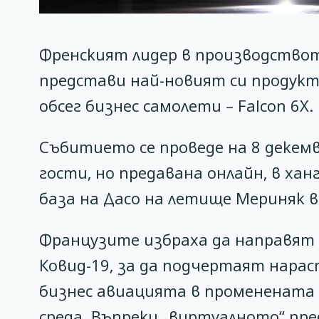
Френският лидер в производството
представи най-новият си продукт
обсег бизнес самолети – Falcon 6X.
Събитието се проведе на 8 декемв
гости, но предавана онлайн, в ха
база на Дасо на летище Мериняк в
Французите избраха да направят
Ковид-19, за да подчертаят нара
бизнес авиацията в променената
среда. Въпреки „виртуалното“ пр