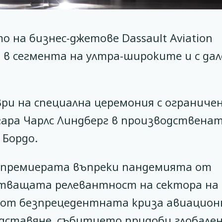
 на бизнес-джетове Dassault Aviation
 в сегмента на ултра-широките и с да
ри на специална церемония с ограниче
нгара Чарлс Линдберг в производствена
 Бордо.
 премиерата въпреки пандемията от
стващата релевантност на сектора на
 от безпрецедентната криза авиацион
едставяне, събитието придоби глобале