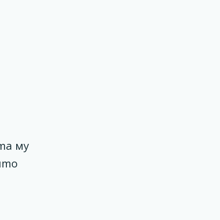
та му
ито