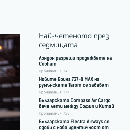
Най-четеното през
седмицата
Лондон разреши продажбата на
Cobham
Прочитания:
34
Новите Боинг 737-8 MAX на
румънската Tarom се забавят
Прочитания:
114
Българската Compass Air Cargo
вече лети между София и Китай
Прочитания:
756
Българската Electra Airways се
сдоби с нова идентичност от