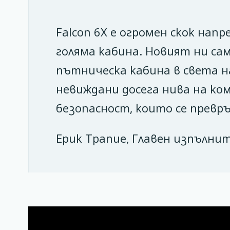
Falcon 6X е огромен скок нап
голяма кабина. Новият ни са
пътническа кабина в света н
невиждани досега нива на ко
безопасност, които се превр
Ерик Трапие, Главен изпълнит