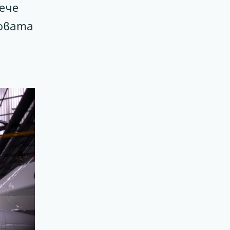
ече
новата