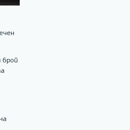
лечен
н брой
та
на
н