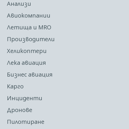
Анализи
Авиокомпании
Летища и MRO
Производители
Хеликоптери
Лека авиация
Бизнес авиация
Карго
Инциденти
Дронове
Пилотиране