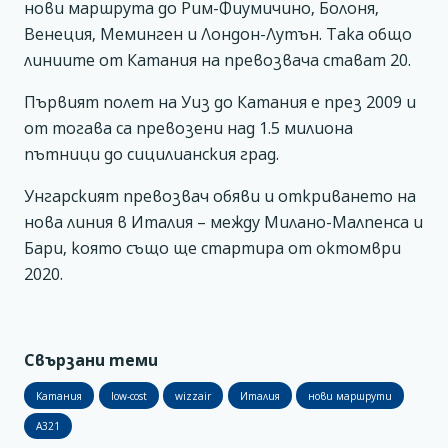
нови маршрута до Рим-Фиумичино, Болоня,
Венеция, Меминген и Лондон-Лутън. Така общо
линиите от Катания на превозвача стават 20.
Първият полет на Уиз до Катания е през 2009 и
от тогава са превозени над 1.5 милиона
пътници до сицилианския град.
Унгарският превозвач обяви и откриването на
нова линия в Италия – между Милано-Малпенса и
Бари, която също ще стартира от октомври
2020.
Свързани теми
Катания
low-cost
wizzair
Италия
нови маршрути
A321