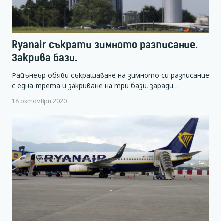
Ryanair съкрати зимното разписание.
Закрива бази.
Райънеър обяви съкращаване на зимното си разписание
с една-трета и закриване на три бази, заради…
18 октомври 2020