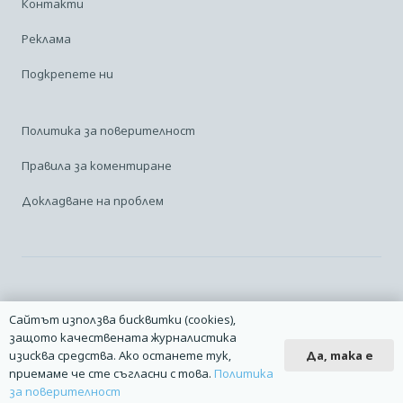
Контакти
Реклама
Подкрепете ни
Политика за поверителност
Правила за коментиране
Докладване на проблем
Facebook
Linkedin
Карта на сайта
Сайтът използва бисквитки (cookies),
защото качествената журналистика
2014 – 2026 © Всички права запазени. | Издател: Авио Форум |
Да, така е
изисква средства. Ако останете тук,
Дизайн
manolov.net
| Разработване
Pixelliant
приемаме че сте съгласни с това.
Политика
за поверителност