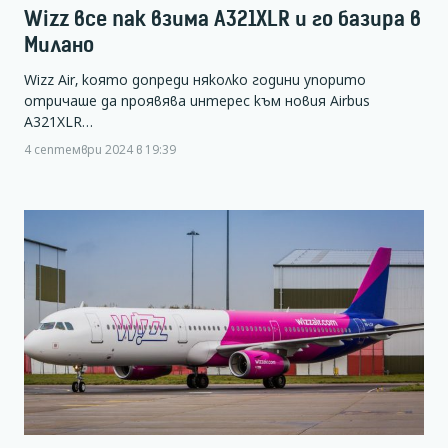
Wizz все пак взима А321XLR и го базира в
Милано
Wizz Air, която допреди няколко години упорито
отричаше да проявява интерес към новия Airbus
A321XLR…
4 септември 2024 в 19:39