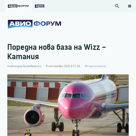
search
Поредна нова база на Wizz –
Катания
Александър Богоявленски
8 септември 2020 в 15:54
34
прочитания