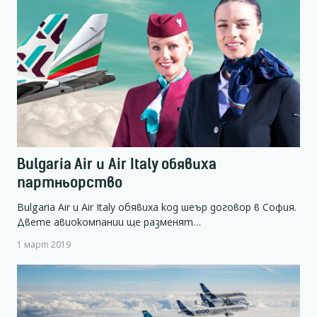
Bulgaria Air и Air Italy обявиха
партньорство
Bulgaria Air и Air Italy обявиха код шеър договор в София.
Двете авиокомпании ще разменят…
1 март 2019