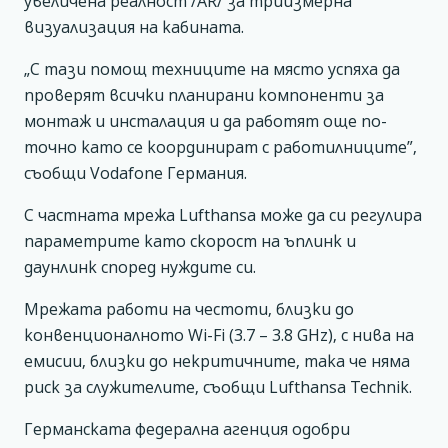
увеличена реалност /AR/ за триизмерна
визуализация на кабината.
„С тази помощ техниците на място успяха да
проверят всички планирани компоненти за
монтаж и инсталация и да работят още по-
точно като се координират с работилниците”,
съобщи Vodafone Германия.
С частната мрежа Lufthansa може да си регулира
параметрите като скорост на ъплинк и
даунлинк според нуждите си.
Мрежата работи на честоти, близки до
конвенционалното Wi-Fi (3.7 – 3.8 GHz), с нива на
емисии, близки до некритичните, така че няма
риск за служителите, съобщи Lufthansa Technik.
Германската федерална агенция одобри