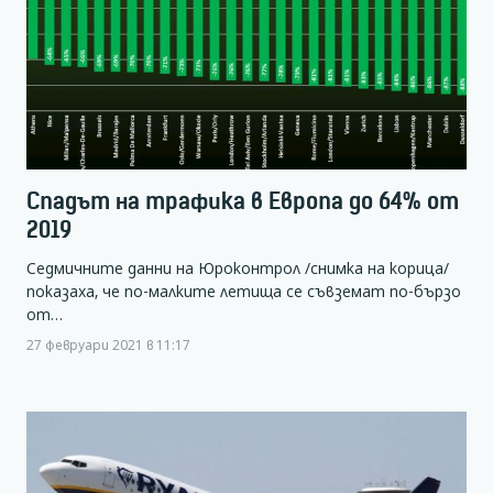
Спадът на трафика в Европа до 64% от
2019
Седмичните данни на Юроконтрол /снимка на корица/
показаха, че по-малките летища се съвземат по-бързо
от…
27 февруари 2021 в 11:17