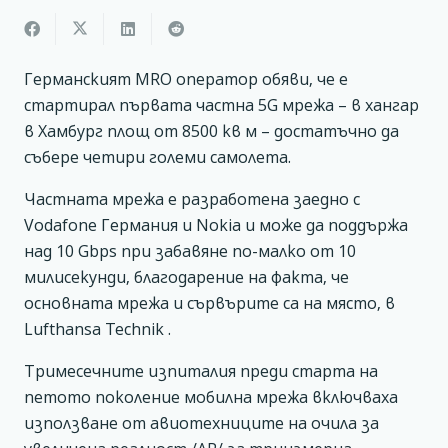
Германският MRO оператор обяви, че е
стартирал първата частна 5G мрежа – в хангар
в Хамбург площ от 8500 кв м – достатъчно да
събере четири големи самолета.
Частната мрежа е разработена заедно с
Vodafone Германия и Nokia и може да поддържа
над 10 Gbps при забавяне по-малко от 10
милисекунди, благодарение на факта, че
основната мрежа и сървърите са на място, в
Lufthansa Technik .
Тримесечните изпиталия преди старта на
петото поколение мобилна мрежа включваха
използване от авиотехниците на очила за