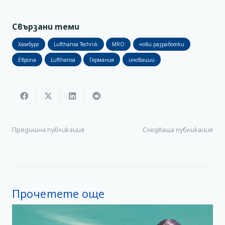
Свързани теми
Хамбург
Lufthansa Technik
MRO
нови разработки
Европа
Lufthansa
Германия
иновации
Предишна публикация
Следваща публикация
Прочетете още