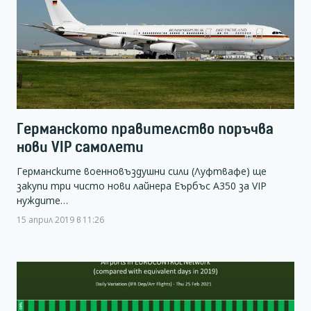
Германското правителство поръчва
нови VIP самолети
Германските военновъздушни сили (Луфтвафе) ще
закупи три чисто нови лайнера Еърбъс А350 за VIP
нуждите…
15 април 2019 в 11:26