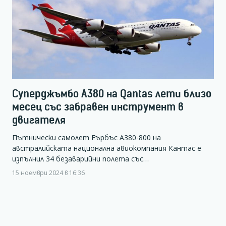
Суперджъмбо А380 на Qantas лети близо
месец със забравен инструмент в
двигателя
Пътнически самолет Еърбъс А380-800 на
австралийската национална авиокомпания Кантас е
изпълнил 34 безаварийни полета със…
15 ноември 2024 в 16:36