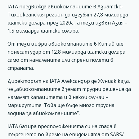
IATA предвижда авиокомпаниите в Азиатско-
Тихоокеанския регион да изгубят 27,8 милиарда
щатски долара през 2020г., а тези извън Азия –
1,5 милиарда щатски солара.
От тези цифри авиокомпаниите в Китай ще
понесат удар от 12,8 милиарда щатски долара
само от намалените или спрени полети в
страната.
Директорът на IATA Александър де Жуниак каза,
че „авиокомпаниите вземат трудни решения да
намалят капацитета и в някои случаи –
маршрутите. Това ще бъде много трудна
година за авиокомпаниите”.
IATA базира предположенията си на спада в
търсенето по време на епидемията от SARS/