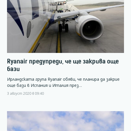
Ryanair предупреди, че ще закрива още
бази
Ирландската група Ryanair обяви, че планира да закрие
още бази в Испания и Италия през…
3 август 2020 в 09:40