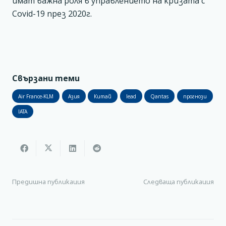
имат важна роля в управлението на кризата с
Covid-19 през 2020г.
Свързани теми
Air France-KLM
Азия
Китай
lead
Qantas
прогнози
IATA
Предишна публикация
Следваща публикация