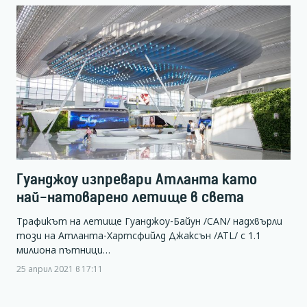
Гуанджоу изпревари Атланта като
най-натоварено летище в света
Трафикът на летище Гуанджоу-Байун /CAN/ надхвърли
този на Атланта-Хартсфийлд Джаксън /ATL/ с 1.1
милиона пътници…
25 април 2021 в 17:11