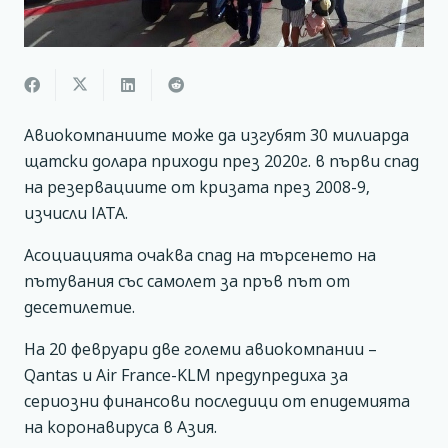
Авиокомпаниите може да изгубят 30 милиарда
щатски долара приходи през 2020г. в първи спад
на резервациите от кризата през 2008-9,
изчисли IATA.
Асоциацията очаква спад на търсенето на
пътувания със самолет за пръв път от
десетилетие.
На 20 февруари две големи авиокомпании –
Qantas и Air France-KLM предупредиха за
сериозни финансови последици от епидемията
на коронавируса в Азия.