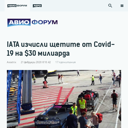
search
IATA изчисли щетите от Covid-
19 на $30 милиарда
Aviatrix
21 февруари 2020 в 10:42
17
прочитания