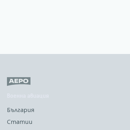
Военна авиация
България
Статии