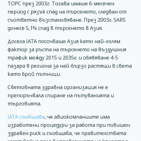
ТОРС през 2003г. Тогава имаше 6-месечен
период с рязък спад на търсенето, следван от
съответно възстановяване. През 2003г. SARS
донесе 5,1% спад в търсенето в Азия.
Досега IATA посочваше Азия като най-голям
фактор за ръста на търсенето на въздушния
трафик между 2015 и 2035г. и обявяване 4-5
пазара в региона за най-бързо растящи в света
като брой пътници.
Световната здравна организация не е
препоръчвала спиране на пътуванията и
търговията.
IATA съобщава
, че авиокомпаниите има
изработени процедури за работа при повишен
здравен риск и съобщава, че правителствата