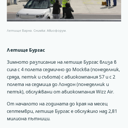
Летище Варна. Снимка: Авиофорум.
Летище Бургас
Зимното разписание на летище Бургас влиза в
сила с 4 полета седмично до Москва (понеделник,
сряда, петък и събота) с авиокомпания S7 и с 2
полета на седмица до Лондон (понеделник и
петък), обслужвани от авиокомпания Wizz Air.
Oт началото на годината до края на месец
септември, летище Бургас е обслужило над 2,81
милиона пътници.