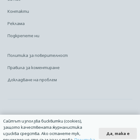
Контакти
Реклама
Подкрепете ни
Политика за поверителност
Правила за коментиране
Докладване на проблем
Facebook
Linkedin
Карта на сайта
Сайтът използва бисквитки (cookies),
защото качествената журналистика
2014 – 2026 © Всички права запазени. | Издател: Авио Форум |
Да, така е
изисква средства. Ако останете тук,
Дизайн
manolov.net
| Разработване
Pixelliant
приемаме че сте съгласни с това.
Политика