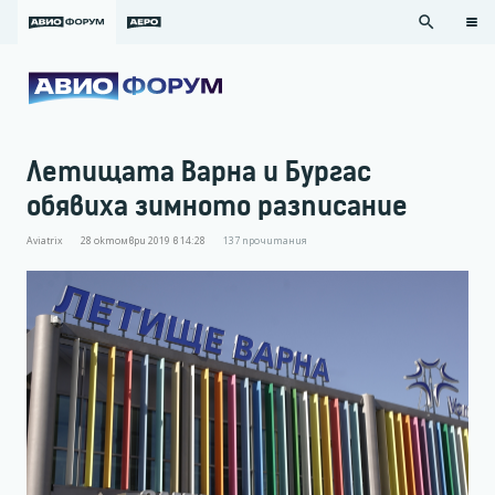
search
Летищата Варна и Бургас
обявиха зимното разписание
Aviatrix
28 октомври 2019 в 14:28
137
прочитания