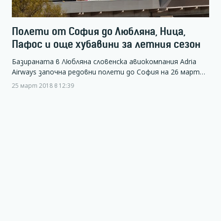
Полети от София до Любляна, Ница,
Пафос и още хубавини за летния сезон
Базираната в Любляна словенска авиокомпания Adria
Airways започна редовни полети до София на 26 март…
25 март 2018 в 12:39