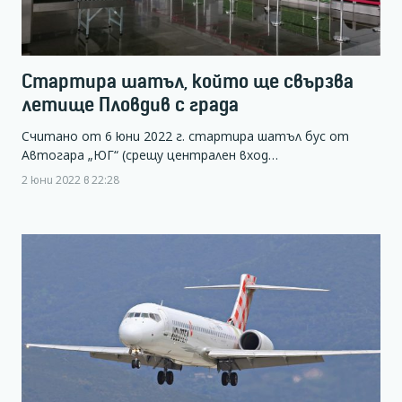
Стартира шатъл, който ще свързва
летище Пловдив с града
Считано от 6 юни 2022 г. стартира шатъл бус от
Автогара „ЮГ“ (срещу централен вход…
2 юни 2022 в 22:28