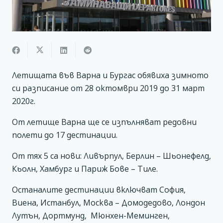
Летищата във Варна и Бургас обявиха зимното
си разписание от 28 октомври 2019 до 31 март
2020г.
От летище Варна ще се изпълняват редовни
полети до 17 дестинации.
От тях 5 са нови: Ливърпул, Берлин – Шьонефелд,
Кьолн, Хамбург и Париж Бове – Тиле.
Останалите дестинации включват София,
Виена, Истанбул, Москва – Домодедово, Лондон
Лутън, Дортмунд, Мюнхен-Меминген,