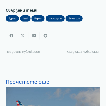
Свързани теми
Бургас
lead
Варна
маршрути
България
Предишна публикация
Следваща публикация
Прочетете още