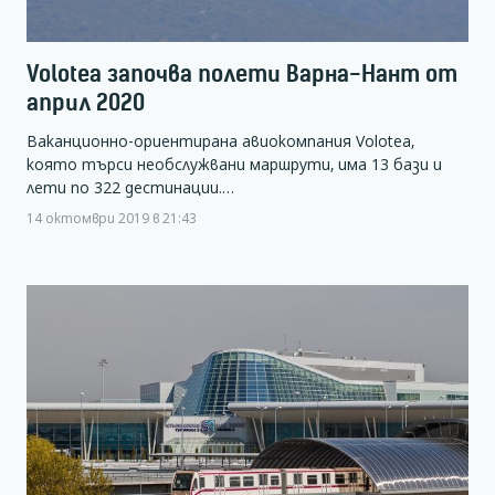
Volotea започва полети Варна-Нант от
април 2020
Ваканционно-ориентирана авиокомпания Volotea,
която търси необслужвани маршрути, има 13 бази и
лети по 322 дестинации.…
14 октомври 2019 в 21:43