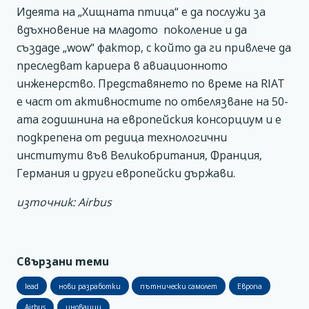
Идеята на „Хищната птица“ е да послужи за
вдъхновение на младото поколение и да
създаде „wow“ фактор, с който да ги привлече да
преследват кариера в авиационното
инженерство. Представянето по време на RIAT
е част от активностите по отбелязване на 50-
ата годишнина на европейския консорциум и е
подкрепена от редица технологични
институти във Великобритания, Франция,
Германия и други европейски държави.
източник: Airbus
Свързани теми
lead
нови разработки
пътнически самолет
Европа
Airbus
иновации