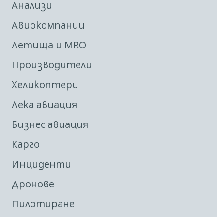
Анализи
Авиокомпании
Летища и MRO
Производители
Хеликоптери
Лека авиация
Бизнес авиация
Карго
Инциденти
Дронове
Пилотиране