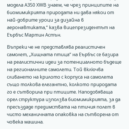
модела А350 XWB знаем, че чрез принципите на
биомимикрията природата ни дава някои от
най-добрите уроци за дизайна в
аеронавтиката,“ казва вицепрезидентът на
Еърбъс Мартин Астън.
Въпреки че не представлява реалистичен
самолет, „Хищната птица“ на Еърбъс се базира
на реалистични идеи за потенциалното бъдеще
на регионалните самолети. Той включва
сливането на крилото с корпуса на самолета
също толкова елегантно, колкото природата
го е сътворила при птиците. Наподобяваща
орел структура използва биомимикрията, за да
пресъздаде предимствата на птичия полет в
чисто механичната опаковка на сътворена от
човека машина.