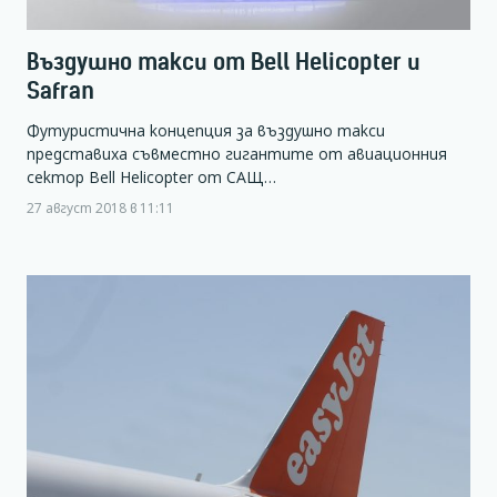
Въздушно такси от Bell Helicopter и
Safran
Футуристична концепция за въздушно такси
представиха съвместно гигантите от авиационния
сектор Bell Helicopter от САЩ…
27 август 2018 в 11:11