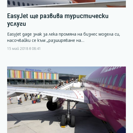
EasyJet ще развива туристически
услуги
EasyJet даде знак за лека промяна на бизнес модела си,
насочвайки се към „разширяване на…
15 май 2018 в 08:41