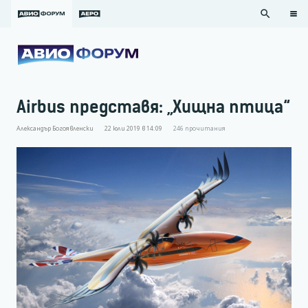
search
Airbus представя: „Хищна птица“
Александър Богоявленски
22 юли 2019 в 14:09
246
прочитания