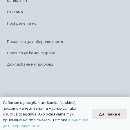
Контакти
Реклама
Подкрепете ни
Политика за поверителност
Правила за коментиране
Докладване на проблем
Facebook
Linkedin
Карта на сайта
Сайтът използва бисквитки (cookies),
защото качествената журналистика
2014 – 2026 © Всички права запазени. | Издател: Авио Форум |
Да, така е
изисква средства. Ако останете тук,
Дизайн
manolov.net
| Разработване
Pixelliant
приемаме че сте съгласни с това.
Политика
за поверителност