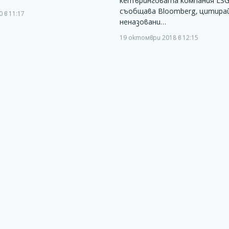
кетъринговата компания LSG 
съобщава Bloomberg, цитира
 в 11:17
неназовани…
19 октомври 2018 в 12:15