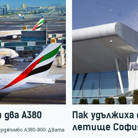
 два А380
Пак удължиха 
летище Софи
перджъмбо А380-800. Двата