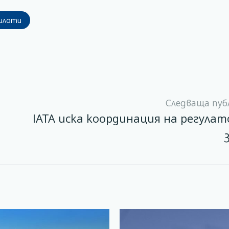
илоти
Следваща пуб
IATA иска координация на регула