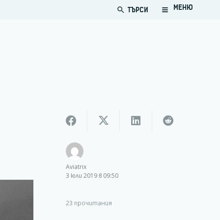
МЕНЮ
ТЪРСИ
search
Aviatrix
3 юли 2019 в 09:50
23
прочитания