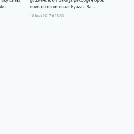
Sky Chefs,
движение, отбеляза рекорден брой
йки
полети на летище Бургас. За…
18 юли 2017 в 18:33