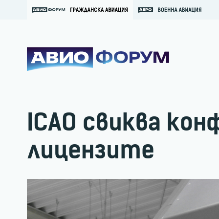
ICAO свиква кон
лицензите