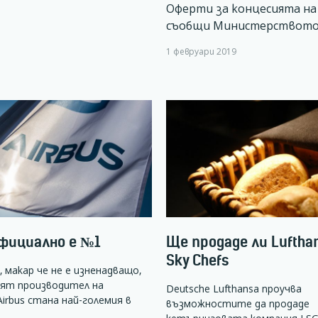
Оферти за концесията на 
съобщи Министерството
1 февруари 2019
официално е №1
Ще продаде ли Luftha
Sky Chefs
 макар че не е изненадващо,
ият производител на
Deutsche Lufthansa проучва
irbus стана най-големия в
възможностите да продаде