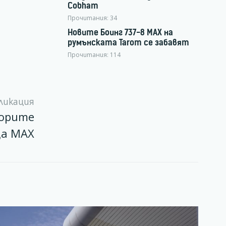
Cobham
Прочитания:
34
Новите Боинг 737-8 MAX на
румънската Tarom се забавят
Прочитания:
114
ликация
торите
за МАХ