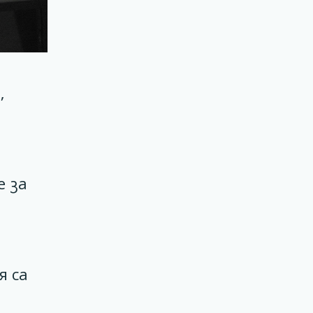
,
е за
я са