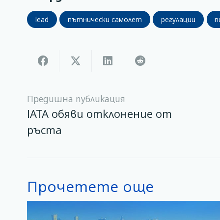
lead
пътнически самолет
регулации
п
Предишна публикация
IATA обяви отклонение от
ръста
Прочетете още