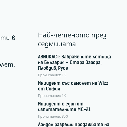
Най-четеното през
оти в
седмицата
АВИОКАСТ: Забравените летища
на България – Стара Загора,
олет.
Пловдив, Русе
Прочитания:
1K
Инцидент със самолет на Wizz
от София
Прочитания:
1K
Инцидент с един от
изпитателните МС-21
Прочитания:
350
Лондон разреши продажбата на