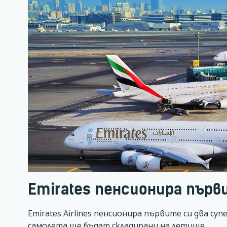
Emirates пенсионира първи
Emirates Airlines пенсионира първите си два су
самолета ще бъдат складирани на летище…