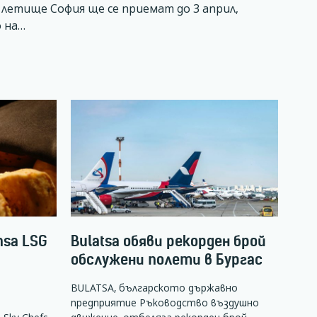
летище София ще се приемат до 3 април,
 на…
nsa LSG
Bulatsa обяви рекорден брой
обслужени полети в Бургас
BULATSA, българското държавно
предприятие Ръководство въздушно