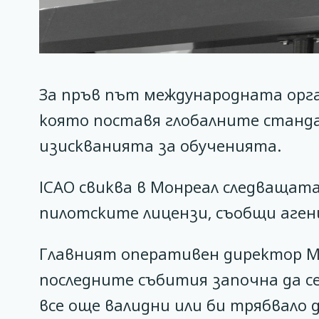
За пръв път международната орга
която поставя глобалните станда
изискванията за обученията.
ICAO свиква в Монреал следващат
пилотските лицензи, съобщи аген
Главният оперативен директор Миг
последните събития започна да с
все още валидни или би трябвало д