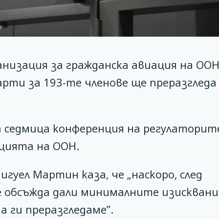
низация за гражданска авиация на ООН
рти за 193-те членове ще преразгледа
а седмица конференция на регулаторит
цията на ООН.
уел Мартин каза, че „наскоро, след
е обсъжда дали минималните изисквани
а ги преразгледаме”.