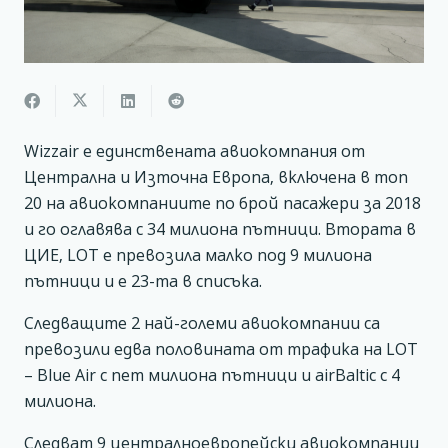
Wizzair е единствената авиокомпания от
Централна и Източна Европа, включена в топ
20 на авиокомпаниите по брой пасажери за 2018
и го оглавява с 34 милиона пътници. Втората в
ЦИЕ, LOT е превозила малко под 9 милиона
пътници и е 23-та в списъка.
Следващите 2 най-големи авиокомпании са
превозили едва половината от трафика на LOT
– Blue Air с пет милиона пътници и airBaltic с 4
милиона.
Следват 9 централноевропейски авиокомпании