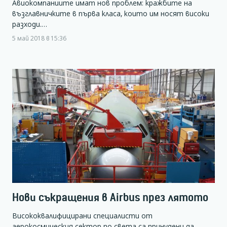
Авиокомпаниите имат нов проблем: кражбите на
възглавничките в първа класа, които им носят високи
разходи.…
5 май 2018 в 15:36
Нови съкращения в Airbus през лятото
Висококвалифицирани специалисти от
аерокосмическия сектор по света са принудени да