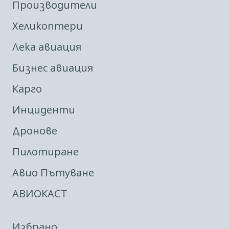
Производители
Хеликоптери
Лека авиация
Бизнес авиация
Карго
Инциденти
Дронове
Пилотиране
Авио Пътуване
АВИОКАСТ
Избрано