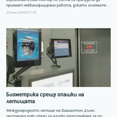
приемат неквалифицирана работа, докато големите…
20 юни 2020 в 11:55
Биометрика срещу опашки на
летищата
Международното летище на Вашингтон Дълес
инсталира нови уреди за лицево разпознаване за по-