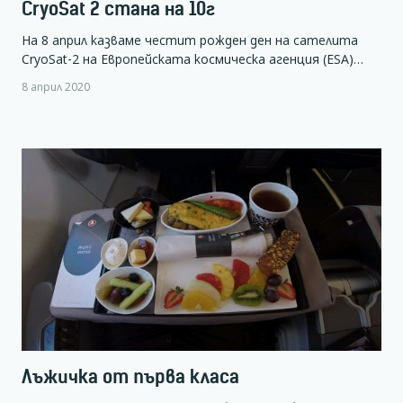
CryoSat 2 стана на 10г
На 8 април казваме честит рожден ден на сателита
CryoSat-2 на Европейската космическа агенция (ESA)…
8 април 2020
Лъжичка от първа класа