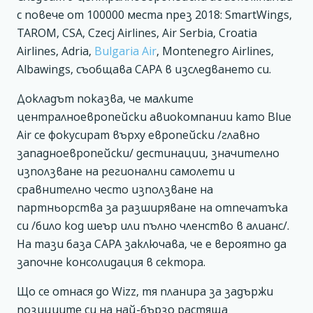
с повече от 100000 места през 2018: SmartWings,
TAROM, CSA, Czecj Airlines, Air Serbia, Croatia
Airlines, Adria,
Bulgaria Air
, Montenegro Airlines,
Albawings, съобщава CAPA в изследването си.
Докладът показва, че малките
централноевропейски авиокомпании като Blue
Air се фокусират върху европейски /главно
западноевропейски/ дестинации, значително
използване на регионални самолети и
сравнително често използване на
партньорства за разширяване на отпечатъка
си /било код шеър или пълно членство в алианс/.
На тази база CAPA заключава, че е вероятно да
започне консолидация в сектора.
Що се отнася до Wizz, тя планира за задържи
позициите си на най-бързо растяща