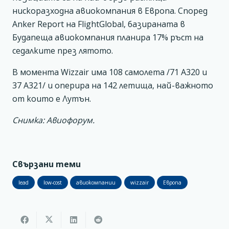
нискоразходна авиокомпания в Европа. Според
Anker Report на FlightGlobal, базираната в
Будапеща авиокомпания планира 17% ръст на
седалките през лятото.
В момента Wizzair има 108 самолета /71 А320 и
37 А321/ и оперира на 142 летища, най-важното
от които е Лутън.
Снимка: Авиофорум.
Свързани теми
lead
low-cost
авиокомпании
wizzair
Европа