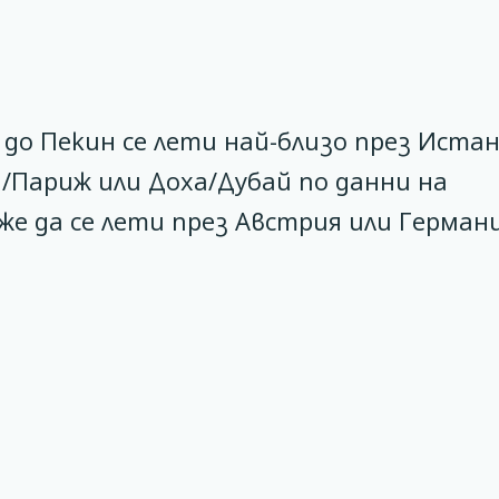
до Пекин се лети най-близо през Истан
/Париж или Доха/Дубай по данни на
же да се лети през Австрия или Германи