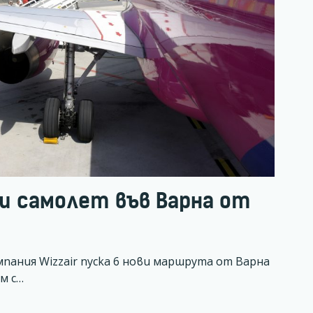
ри самолет във Варна от
пания Wizzair пуска 6 нови маршрута от Варна
м с…