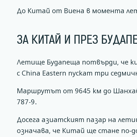
До Китай от Виена в момента лети
ЗА КИТАЙ И ПРЕЗ БУДАП
Летище Будапеща потвърди, че ки
с China Eastern пускат три седми
Маршрутът от 9645 км до Шанхай 
787-9.
Досега азиатският пазар на летищ
означава, че Китай ще стане по-