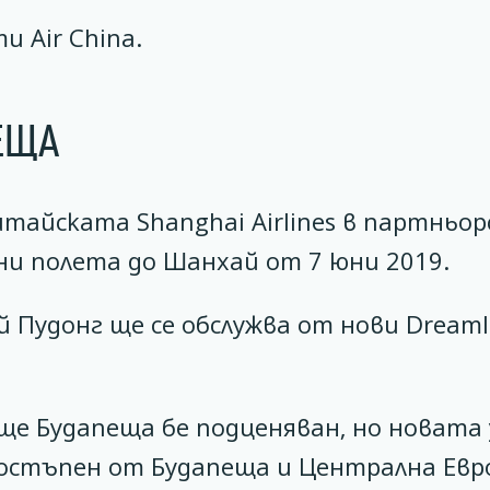
 Air China.
ЕЩА
тайската Shanghai Airlines в партньо
чни полета до Шанхай от 7 юни 2019.
Пудонг ще се обслужва от нови Dreaml
е Будапеща бе подценяван, но новата 
достъпен от Будапеща и Централна Евр