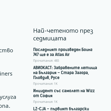
Най-четеното през
седмицата
рство
Последният произведен Боинг
747 ще е за Atlas Air
Прочитания:
485
АВИОКАСТ: Забравените летища
iners
на България – Стара Загора,
Пловдив, Русе
Прочитания:
1K
Инцидент със самолет на Wizz
от София
услуга
Прочитания:
1K
опа.
LZ-CJA – първият български