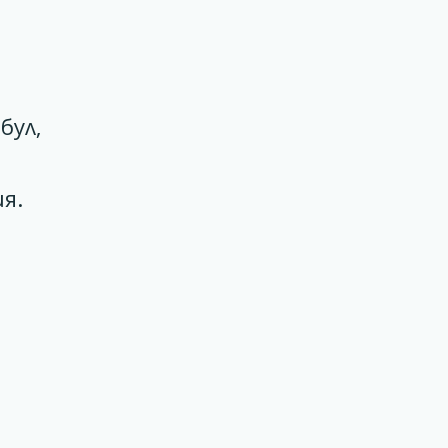
бул,
я.