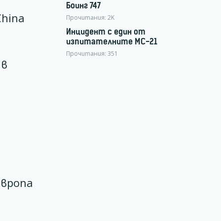
Боинг 747
China
Прочитания:
2K
Инцидент с един от
изпитателните МС-21
Прочитания:
351
 в
Европа