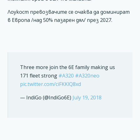
Лоукост превозвачите се очаква да доминират
в Европа /над 50% пазарен дял/ през 2027.
Three more join the 6E family making us
171 fleet strong
#A320
#A320neo
pic.twitter.com/ciFKKlQ8xd
— IndiGo (@IndiGo6E)
July 19, 2018