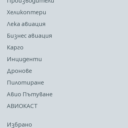
Производители
Хеликоптери
Лека авиация
Бизнес авиация
Карго
Инциденти
Дронове
Пилотиране
Авио Пътуване
АВИОКАСТ
Избрано