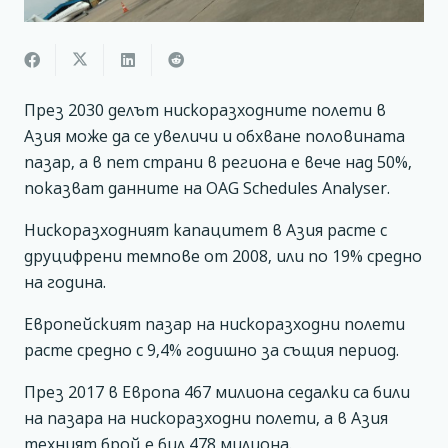
През 2030 делът нискоразходните полети в
Азия може да се увеличи и обхване половината
пазар, а в пет страни в региона е вече над 50%,
показват данните на OAG Schedules Analyser.
Нискоразходният капацитет в Азия расте с
друцифрени темпове от 2008, или по 19% средно
на година.
Европейският пазар на нискоразходни полети
расте средно с 9,4% годишно за същия период.
През 2017 в Европа 467 милиона седалки са били
на пазара на нискоразходни полети, а в Азия
техният брой е бил 478 милиона.