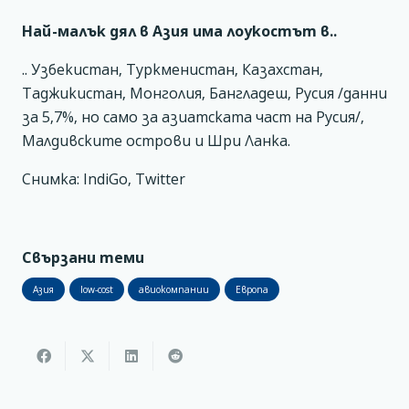
Най-малък дял в Азия има лоукостът в..
.. Узбекистан, Туркменистан, Казахстан,
Таджикистан, Монголия, Бангладеш, Русия /данни
за 5,7%, но само за азиатската част на Русия/,
Малдивските острови и Шри Ланка.
Снимка: IndiGo, Twitter
Свързани теми
Азия
low-cost
авиокомпании
Европа