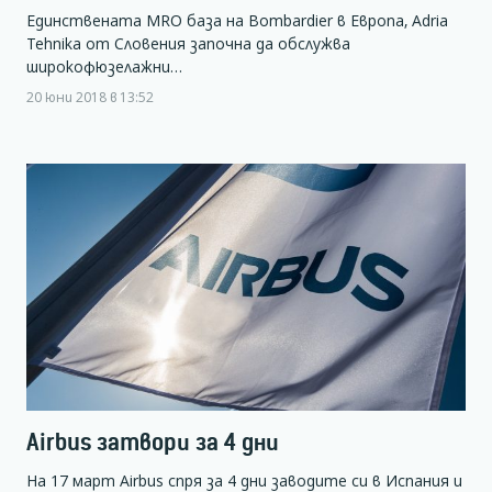
Единствената MRO база на Bombardier в Европа, Adria
Tehnika от Словения започна да обслужва
широкофюзелажни…
20 юни 2018 в 13:52
Airbus затвори за 4 дни
На 17 март Airbus спря за 4 дни заводите си в Испания и