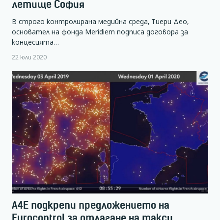
летище София
В строго контролирана медийна среда, Тиери Део,
основател на фонда Meridiem подписа договора за
концесията…
22 юли 2020
A4E подкрепи предложението на
Eurocontrol за отлагане на такси