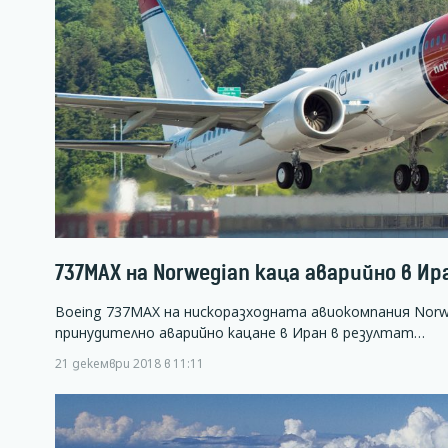
737MAX на Norwegian каца аварийно в Ир
Boeing 737MAX на нискоразходната авиокомпания Norw
принудително аварийно кацане в Иран в резултат…
21 декември 2018 в 11:11