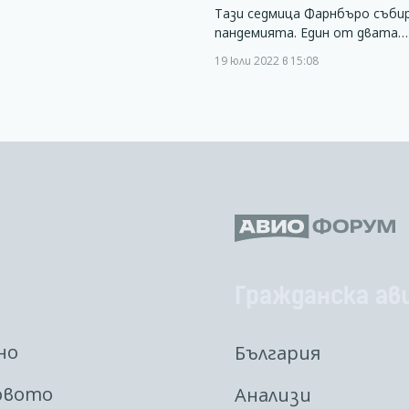
Тази седмица Фарнбъро съби
пандемията. Един от двата…
19 юли 2022 в 15:08
Гражданска ав
но
България
овото
Анализи