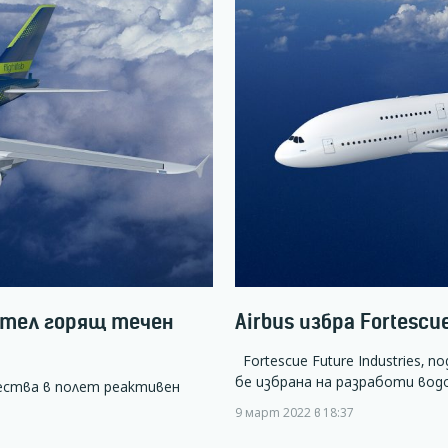
ател горящ течен
Airbus избра Fortesc
Fortescue Future Industries, 
бе избрана на разработи во
ества в полет реактивен
9 март 2022 в 18:37