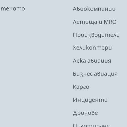
етеното
Авиокомпании
Летища и MRO
Производители
Хеликоптери
Лека авиация
Бизнес авиация
Карго
Инциденти
Дронове
Пилотиране