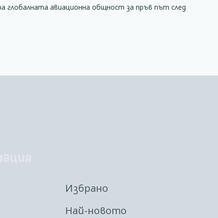
ра глобалната авиационна общност за пръв път след
иация
Избрано
Най-новото