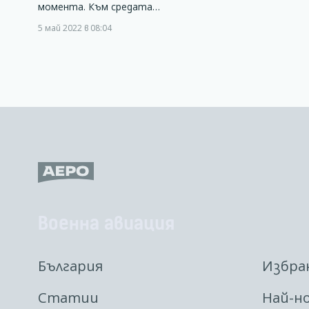
момента. Към средата…
5 май 2022 в 08:04
Военна авиация
България
Избра
Статии
Най-н