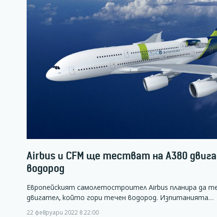
Airbus и CFM ще тестват на A380 двиг
водород
Европейският самолетостроител Airbus планира да т
двигател, който гори течен водород. Изпитанията…
22 февруари 2022 в 22:00