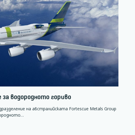
ue за водородното гориво
подразделение на австралийската Fortescue Metals Group
дородното…