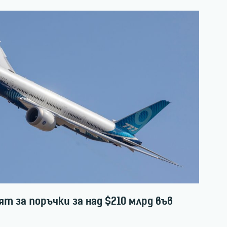
рят за поръчки за над $210 млрд във