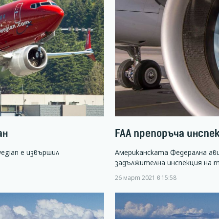
ан
FAA препоръча инспе
egian е извършил
Американската Федерална ав
задължителна инспекция на т
26 март 2021 в 15:58