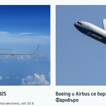
025
Boeing и Airbus се бо
Фарнбъро
та месечно, от 50 в