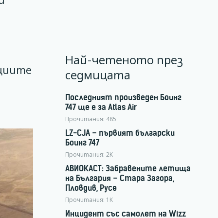
Най-четеното през
кциите
седмицата
Последният произведен Боинг
747 ще е за Atlas Air
Прочитания:
485
LZ-CJA – първият български
Боинг 747
Прочитания:
2K
АВИОКАСТ: Забравените летища
на България – Стара Загора,
Пловдив, Русе
Прочитания:
1K
Инцидент със самолет на Wizz