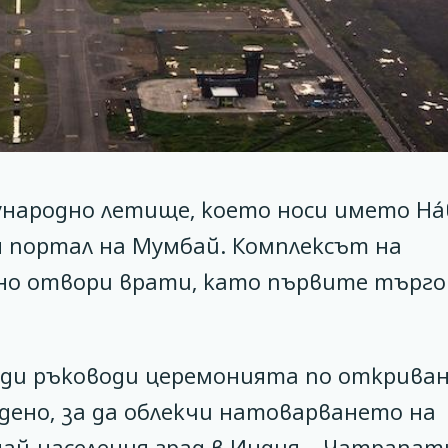
народно летище, което носи името На́
н портал на Мумбай. Комплексът на
лно отвори врати, като първите търго
ди ръководи церемонията по открива
дено, за да облекчи натоварването на
ай-населения град в Индия – Чатрапат