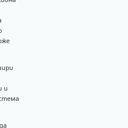
а
о
оже
шири
и и
истема
да