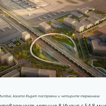
 Mumbai, когато бъдат построени и четирите терминала
натовареност летище в Индия с 54,8 ми