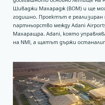
Шиваджи Махарадж (BOM) и ще мож
годишно. Проектът е реализиран 
партньорство между Adani Airpor
Махаращра. Adani, която управля
на NMI, а щатът държи останали