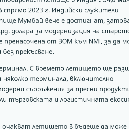
 спрямо 2023 г. Индийски служители
тище Мумбай вече е достигнат, затов
лрд. долара за модернизация на старот
 пренасочена от BOM към NMI, за да м
без прекъсване.
терминал. С времето летището ще раз
и няколко терминала, включително
модерни съоръжения за пресни продукт
или търговската и логистичната екос
о очакват летището в бъдеще да може 