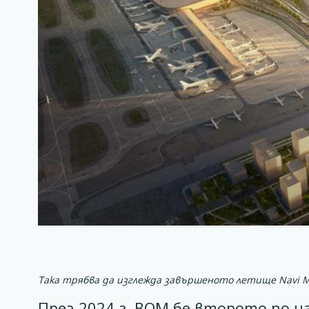
Така трябва да изглежда завършеното летище Navi
През 2024 г. BOM бе второто по 