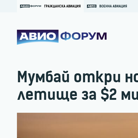
Мумбай откри н
летище за $2 м