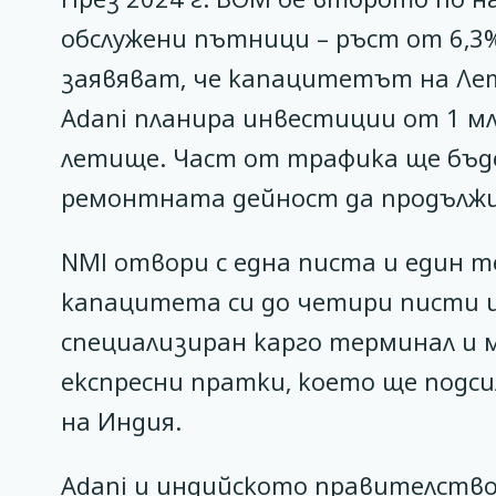
обслужени пътници – ръст от 6,3%
заявяват, че капацитетът на Ле
Adani планира инвестиции от 1 м
летище. Част от трафика ще бъде
ремонтната дейност да продължи 
NMI отвори с една писта и един 
капацитета си до четири писти 
специализиран карго терминал и 
експресни пратки, което ще подс
на Индия.
Adani и индийското правителств