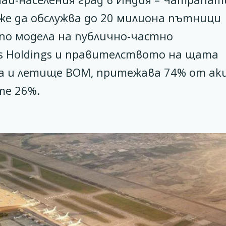
е да обслужва до 20 милиона пътници
по модела на публично-частно
ts Holdings и правителството на щата
ва и летище BOM, притежава 74% от а
те 26%.