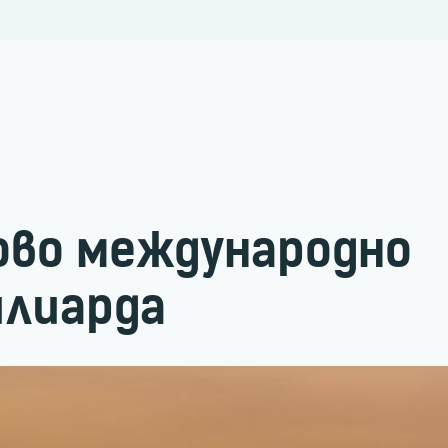
ово международно
илиарда