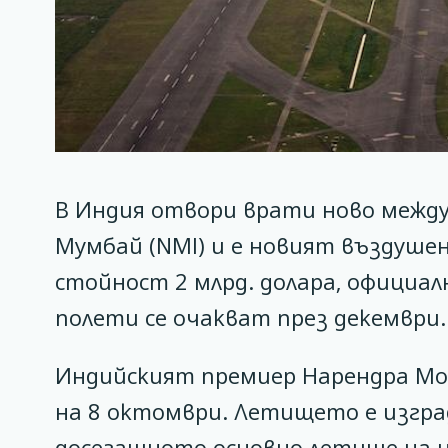
В Индия отвори врати ново между
Мумбай (NMI) и е новият въздуше
стойност 2 млрд. долара, официа
полети се очакват през декември.
Индийският премиер Нарендра Мо
на 8 октомври. Летището е изгра
досегашното основно летище на н