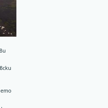
ви
вски
нето
и