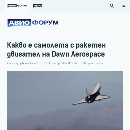
search
Какво е самолета с ракетен
двигател на Dawn Aerospace
Александър Богоявленски
15 октомври 2024 в 16:06
148
прочитания