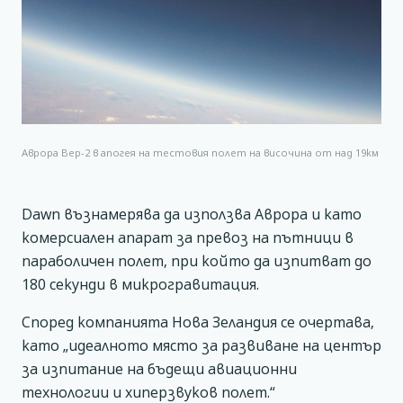
Аврора Вер-2 в апогея на тестовия полет на височина от над 19км
Dawn възнамерява да използва Аврора и като
комерсиален апарат за превоз на пътници в
параболичен полет, при който да изпитват до
180 секунди в микрогравитация.
Според компанията Нова Зеландия се очертава,
като „идеалното място за развиване на център
за изпитание на бъдещи авиационни
технологии и хиперзвуков полет.“