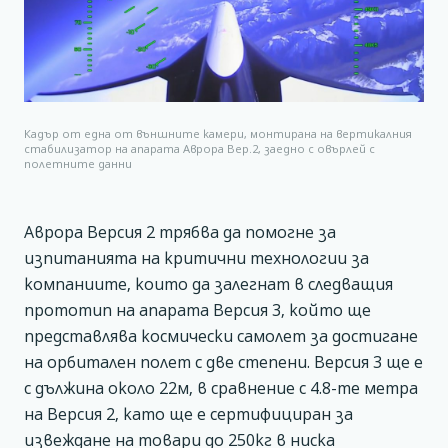
Кадър от една от външните камери, монтирана на вертикалния
стабилизатор на апарата Аврора Вер.2, заедно с овърлей с
полетните данни
Аврора Версия 2 трябва да помогне за
изпитанията на критични технологии за
компаниите, които да залегнат в следващия
прототип на апарата Версия 3, който ще
представлява космически самолет за достигане
на орбитален полет с две степени. Версия 3 ще е
с дължина около 22м, в сравнение с 4.8-те метра
на Версия 2, като ще е сертифициран за
извеждане на товари до 250кг в ниска