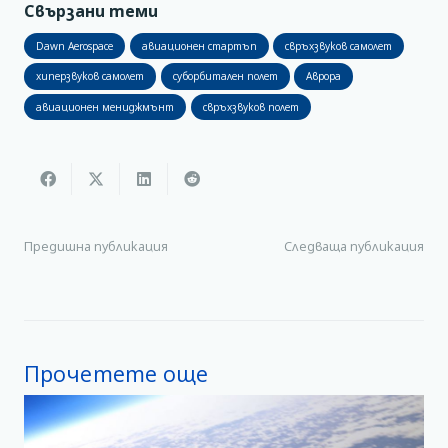
Свързани теми
Dawn Aerospace
авиационен стартъп
свръхзвуков самолет
хиперзвуков самолет
суборбитален полет
Аврора
авиационен мениджмънт
свръхзвуков полет
Предишна публикация
Следваща публикация
Прочетете още