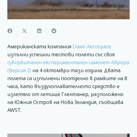
Американската компания
Dawn Aerospace
изпълни успешни тестови полети със своя
суборбитален експериментален самолет Аврора
(Версия 2)
на 4 октомври тази година. Двата
полета са изпълнени поотделно в рамките на 8
часа, като въздухоплавателното средство е
излетяло от летище Глентанер, разположено
на Южния Остров на Нова Зеландия, съобщава
AWST.