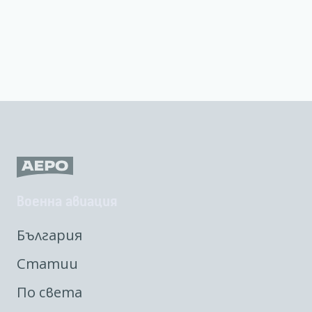
Военна авиация
България
Статии
По света