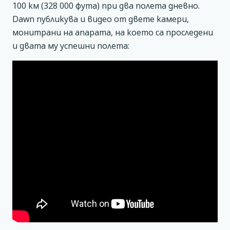
100 км (328 000 фута) при два полета дневно.
Dawn публикува и видео от двете камери,
монитрани на апарата, на което са проследени
и двата му успешни полета: