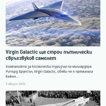
Virgin Galactic ще строи пътнически
свръхзвуков самолет
Компанията за космически туризъм на милиардера
Ричърд Брансън, Virgin Galactic, обяви че е преминала
важен…
3 август 2020