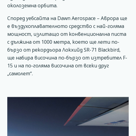
околоземна орбита.
Според уебсайта на Dawn Aerospace – Аврора ще
е въздухоплавателното средство с най-голяма
мощност, излитащо от конвенционална писта
с дължина от 1000 метра, което ще лети по-
бързо от рекордьора Локхийд SR-71 Blackbird,
ще набира височина по-бързо от изтребител F-
15 и на по-голяма височина от всеки друг
„самолет“.