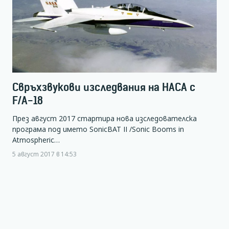
Свръхзвукови изследвания на НАСА с
F/A-18
През август 2017 стартира нова изследователска
програма под името SonicBAT II /Sonic Booms in
Atmospheric…
5 август 2017 в 14:53