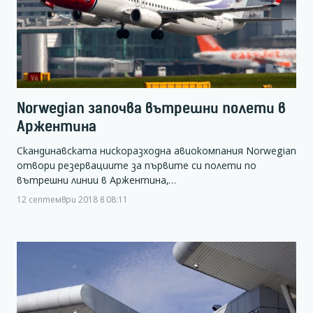
Norwegian започва вътрешни полети в
Аржентина
Скандинавската нискоразходна авиокомпания Norwegian
отвори резервациите за първите си полети по
вътрешни линии в Аржентина,…
12 септември 2018 в 08:11