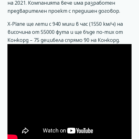
на 2021. Компанията вече има разработен
предварителен проект с предишен договор.
X-Plane ще лети с 940 мили в час (1550 км/ч) на
височина от 55000 фута и ще бъде по-тих от
Конкорд – 75 децибела спрямо 90 на Конкорд.