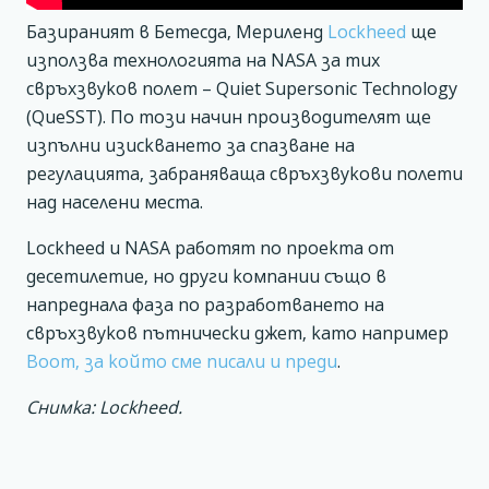
Базираният в Бетесда, Мериленд
Lockheed
ще
използва технологията на NASA за тих
свръхзвуков полет – Quiet Supersonic Technology
(QueSST). По този начин производителят ще
изпълни изискването за спазване на
регулацията, забраняваща свръхзвукови полети
над населени места.
Lockheed и NASA работят по проекта от
десетилетие, но други компании също в
напреднала фаза по разработването на
свръхзвуков пътнически джет, като например
Boom, за който сме писали и преди
.
Снимка: Lockheed.