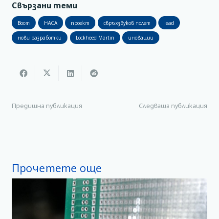
Свързани теми
Boom
НАСА
проект
свръхзвуков полет
lead
нови разработки
Lockheed Martin
иновации
Предишна публикация
Следваща публикация
Прочетете още