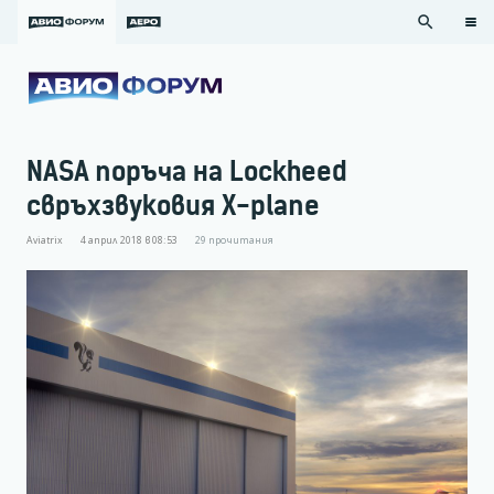
search
NASA поръча на Lockheed
свръхзвуковия X-plane
Aviatrix
4 април 2018 в 08:53
29
прочитания