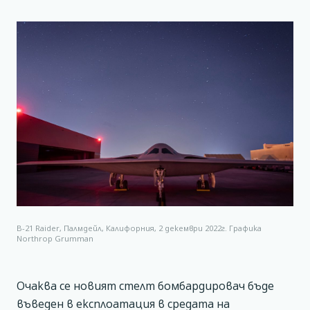
B-21 Raider, Палмдейл, Калифорния, 2 декември 2022г. Графика
Northrop Grumman
Очаква се новият стелт бомбардировач бъде
въведен в експлоатация в средата на