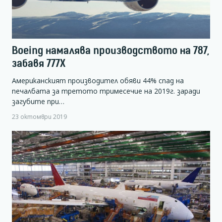
Boeing намалява производството на 787,
забавя 777X
Американският производител обяви 44% спад на
печалбата за третото тримесечие на 2019г. заради
загубите при…
23 октомври 2019