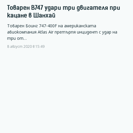
Товарен B747 удари три двигателя при
кацане в Шанхай
Товарен Боинг 747-400F на американската
авиокомпания Atlas Air претърпя инцидент с удар на
три от…
8 август 2020 в 15:49