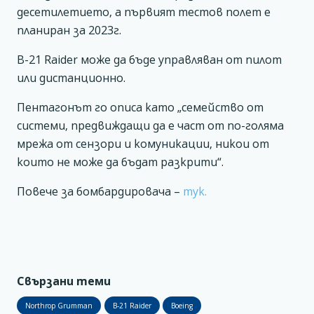
десетилетието, а първият тестов полет е
планиран за 2023г.
B-21 Raider може да бъде управляван от пилот
или дистанционно.
Пентагонът го описа като „семейство от
системи, предвиждащи да е част от по-голяма
мрежа от сензори и комуникации, никои от
които не може да бъдат разкрити“.
Повече за бомбардировача –
тук.
Свързани теми
Northrop Grumman
B-21 Raider
Boeing