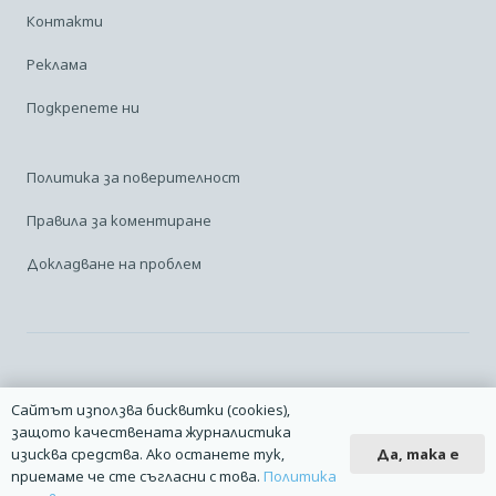
Контакти
Реклама
Подкрепете ни
Политика за поверителност
Правила за коментиране
Докладване на проблем
Facebook
Linkedin
Карта на сайта
Сайтът използва бисквитки (cookies),
защото качествената журналистика
2014 – 2026 © Всички права запазени. | Издател: Авио Форум |
Да, така е
изисква средства. Ако останете тук,
Дизайн
manolov.net
| Разработване
Pixelliant
приемаме че сте съгласни с това.
Политика