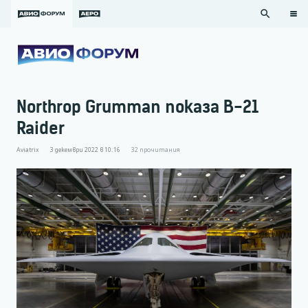
search
Northrop Grumman показа B-21
Raider
Aviatrix
3 декември 2022 в 10:16
32
прочитания