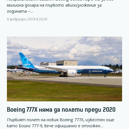
милиона долара на първото авиоизложение за
годината –…
6 февруари 2018 в 20:01
Boeing 777X няма да полети преди 2020
Първият полет на новия Boeing 777X, известен още
като Боинг 777-9, вече официално е отложен…