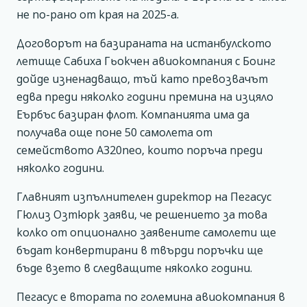
не по-рано от края на 2025-а.
Договорът на базираната на истанбулското
летище Сабиха Гьокчен авиокомпания с Боинг
дойде изненадващо, тъй като превозвачът
едва преди няколко години премина на изцяло
Еърбъс базиран флот. Компанията има да
получава още поне 50 самолета от
семейството А320neo, които поръча преди
няколко години.
Главният изпълнителен директор на Пегасус
Гюлиз Озтюрк заяви, че решението за това
колко от опционално заявените самолети ще
бъдат конвертирани в твърди поръчки ще
бъде взето в следващите няколко години.
Пегасус е втората по големина авиокомпания в