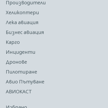
Производители
Хеликоптери
Лека авиация
Бизнес авиация
Карго
Инциденти
Дронове
Пилотиране
Авио Пътуване
АВИОКАСТ
Избрано