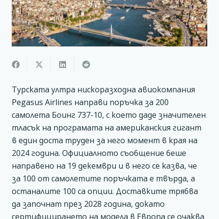
Турската ултра нискоразходна авиокомпания
Pegasus Airlines направи поръчка за 200
самолета Боинг 737-10, с което даде значителен
тласък на програмата на американския гигант
в един доста труден за него момент в края на
2024 година. Официалното съобщение беше
направено на 19 декември и в него се казва, че
за 100 от самолетите поръчката е твърда, а
останалите 100 са опции. Доставките трябва
да започнат през 2028 година, докато
сертифицирането на модела в Европа се очаква