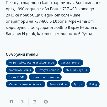
Пегасус стартира като чартърна авиокомпания
през 1990 година с два Боинг 737-400, като до
2013 се превръща в един от големите
оператори на 737-800 в Европа. Мрежата от
маршрути е фокусирана главно върху Европа и
Близкия Изток, както и дестинации в Русия.
Свързани теми
ултра нискоразходни авиокомпании
Сабиха Гьокчен
полети от Турция
Пегасус Еърлайнс
авиация в Турция
Boeing 737-10
поръчки на самолети
евтини самолетни билети
Pegasus Airlines
Турция
Boeing