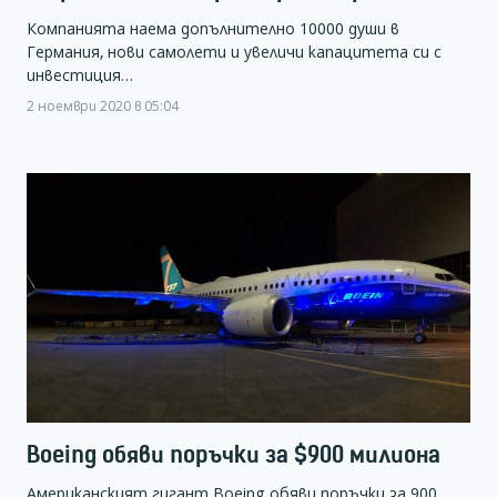
Компанията наема допълнително 10000 души в
Германия, нови самолети и увеличи капацитета си с
инвестиция…
2 ноември 2020 в 05:04
Boeing обяви поръчки за $900 милиона
Американският гигант Boeing обяви поръчки за 900