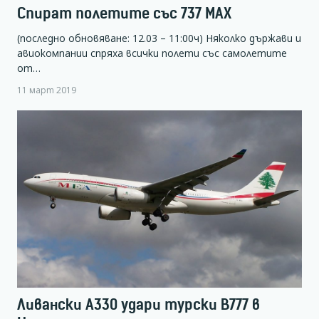
Спират полетите със 737 MAX
(последно обновяване: 12.03 – 11:00ч) Няколко държави и
авиокомпании спряха всички полети със самолетите
от…
11 март 2019
Ливански A330 удари турски B777 в