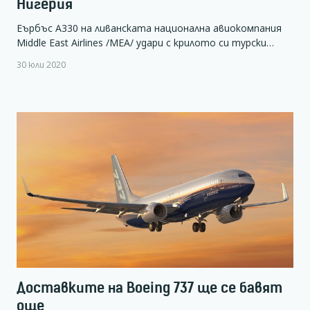
Нигерия
Еърбъс А330 на ливанската национална авиокомпания
Middle East Airlines /MEA/ удари с крилото си турски…
30 юли 2020
Доставките на Boeing 737 ще се бавят
още