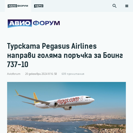
search
Турската Pegasus Airlines
направи голяма поръчка за Боинг
737-10
Avioforum
20 декември 2024 в 16:58
609
прочитания