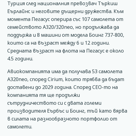
Турция след националния превозвач Търкиш
Еърлайнс и неговите дъщерни дружества. Към
момента Пегасус оперира със 107 самолета от
семейството А320/320neo, но продължава да
поддържа и 8 машини от модела Боинг 737-800,
които са на възраст между 6 и 12 години.
Средната възраст на флота на Пегасус е около
4.5 години.
Авиокомпанията има да получава 53 самолета
А320neo, според Cirium, които трябва да бъдат
доставени до 2029 година. Според CEO-то на
компанията тя ще продължи
сътрудничеството си с двата големи
производителя Еърбъс и Боинг, тъй като вярва
в силата на разнообразното портфолио от
самолети.