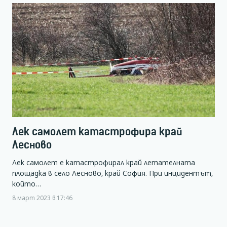
Лек самолет катастрофира край
Лесново
Лек самолет е катастрофирал край летателната
площадка в село Лесново, край София. При инцидентът,
който…
8 март 2023 в 17:46