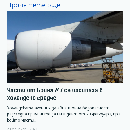
Прочетете още
Части от Боинг 747 се изсипаха в
холандско градче
Холандската агенция за авиационна безопасност
разследва причините за инцидент от 20 февруари, при
който части…
23 февруари 2021