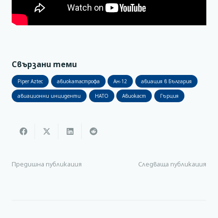
Свързани теми
Piper Aztec
авиокатастрофа
Ан-12
авиация в България
авиационни инциденти
НАТО
Авиокаст
Гърция
Предишна публикация
Следваща публикация