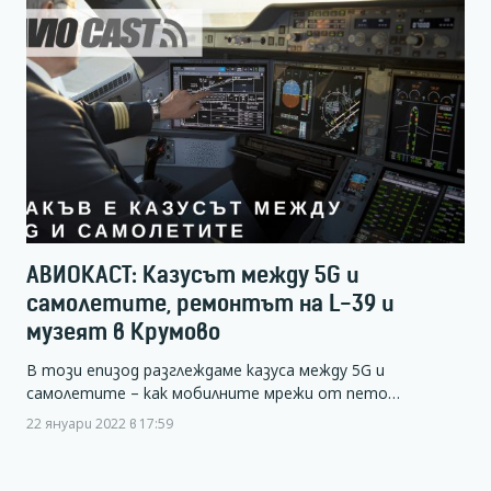
АВИОКАСТ: Казусът между 5G и
самолетите, ремонтът на L-39 и
музеят в Крумово
В този епизод разглеждаме казуса между 5G и
самолетите – как мобилните мрежи от пето…
22 януари 2022 в 17:59