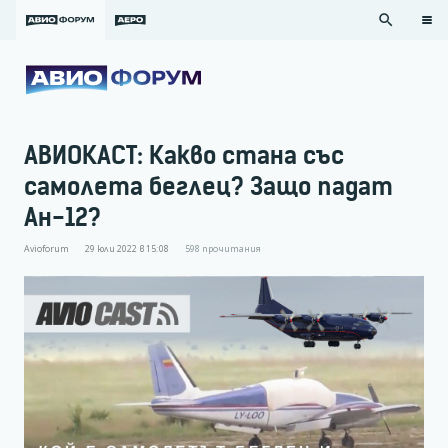
search
АВИОКАСТ: Какво стана със
самолета беглец? Защо падат
Ан-12?
Avioforum
29 юли 2022 в 15:08
598
прочитания