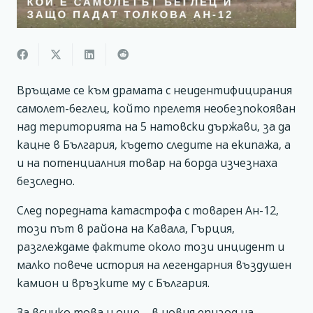
Връщаме се към драмата с неидентифицирания
самолет-беглец, който прелетя необезпокояван
над територията на 5 натовски държави, за да
кацне в България, където следите на екипажа, а
и на потенциалния товар на борда изчезнаха
безследно.
След поредната катастрофа с товарен Ан-12,
този път в района на Кавала, Гърция,
разглеждаме фактите около този инцидент и
малко повече история на легендарния въздушен
камион и връзките му с България.
За всичко това и още – в новия епизод на