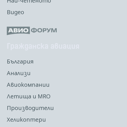
Най-четеното
Видео
Гражданска авиация
България
Анализи
Авиокомпании
Летища и MRO
Производители
Хеликоптери