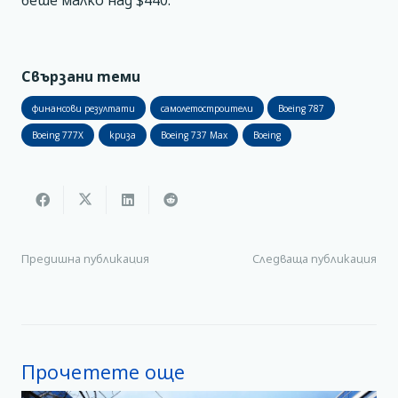
беше малко над $440.
Свързани теми
финансови резултати
самолетостроители
Boeing 787
Boeing 777X
криза
Boeing 737 Max
Boeing
Предишна публикация
Следваща публикация
Прочетете още