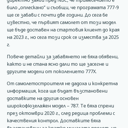
директно заяви пред NBC, че тримесечието е
било „оплескано” и съобщи, че програмата 777-9
ще се забави с почти две години. До сега бе
известно, че първият самолет от този модел
ще бъде доставен на стартовия клиент до края
на 2023 г., но сега този срок се измества за 2025
г.
Повече детайли за забавянето не бяха обявени,
както и не стана ясно дали то ще засегне и
другите модели от поколението 777X.
От самолетостроителя не дадоха и конкретна
информация, кога ще бъдат възстановени
доставките на другия основен
широкофюзелажен модел – 787. Те бяха спрени
през октомври 2020 г., след редица проблеми с
качествения контрол. Доставките бяха