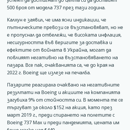
успеят да достигнат до целта си да доставят
500 броя от модела 737 през тази година.
Калхун е заявил, че има ясни индикации, че
пътническите превози се възстановяват, но не
е пропуснал да отбележи, че високата инфлация,
несигурността във веригите за доставка и
ефектите от войната в Украйна, могат да
повлияят негативно на възстановяването на
пазара. Все пак, очакванията са, че до края на
2022 г. Boeing ще излезе на печалба.
Пазарите реагираха очаквано на негативните
резултати на Boeing и акциите на компанията
загубиха 9% от стойността си. В момента те се
търгуват за около $152 на акция, като през
март 2019 г., преди спирането на полетите с
Boeing 737 Max и преди пандемията, цената им