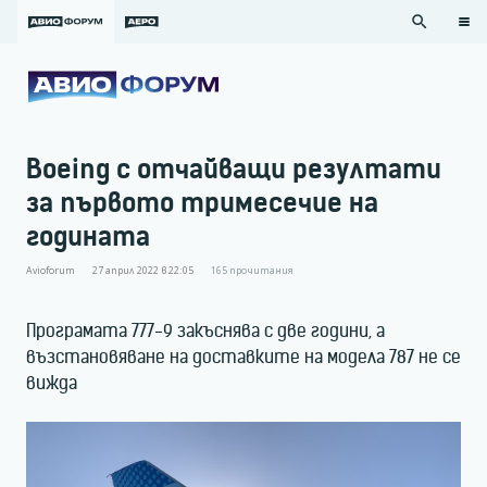
search
Boeing с отчайващи резултати
за първото тримесечие на
годината
Avioforum
27 април 2022 в 22:05
165
прочитания
Програмата 777-9 закъснява с две години, а
възстановяване на доставките на модела 787 не се
вижда