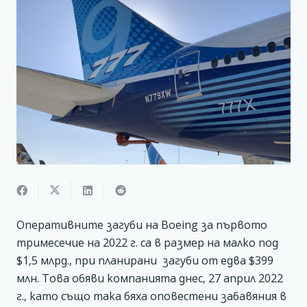
Оперативните загуби на Boeing за първото
тримесечие на 2022 г. са в размер на малко под
$1,5 млрд., при планирани загуби от едва $399
млн. Това обяви компанията днес, 27 април 2022
г., като също така бяха оповестени забавяния в