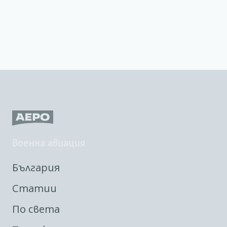
Военна авиация
България
Статии
По света