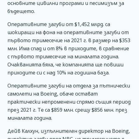
основните цивилни програми и песимизъм за
бъдещето.
Оперативните загуби от $1,452 млрд. са
шокиращи на фона на оперативните загуби от
първото тримесечие на 2021 г. в размер на $353
млн. Има спад и от 8% в приходите, в сравнение
с първото тримесечие на миналата година.
Очакванията бяха, че компанията ще повиши
приходите си с над 10% на годишна база.
Оперативните загуби на отдела за пътнически
самолети на Boeing, обаче остават
практически непроменени спрямо същия период
през 2021 г. Те са $859 млн. срещу $856 млн. през
миналата година.
Дейв Калхун, изпълнителен директор на Boeing,