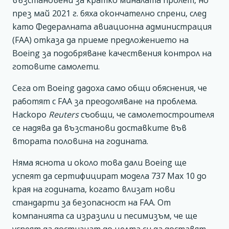
възстановени за кратко миналата пролет, но
през май 2021 г. бяха окончателно спрени, след
като Федералната авиационна администрация
(FAA) отказа да приеме предложението на
Boeing за подобряване качествения контрол на
готовите самолети.
Сега от Boeing дадоха само общи обяснения, че
работят с FAA за преодоляване на проблема.
Наскоро
Reuters
съобщи, че самолетостроителя
се надява да възстанови доставките във
втората половина на годината.
Няма яснота и около това дали Boeing ще
успеят да сертифицират модела 737 Max 10 до
края на годината, когато влизат нови
стандарти за безопасност на FAA. От
компанията са изразили и песимизъм, че ще