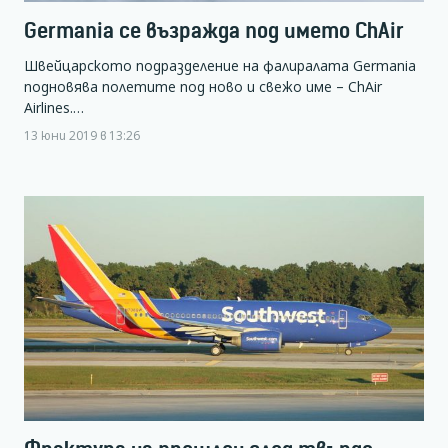
Germania се възражда под името ChAir
Швейцарското подразделение на фалиралата Germania
подновява полетите под ново и свежо име – ChAir
Airlines.…
13 юни 2019 в 13:26