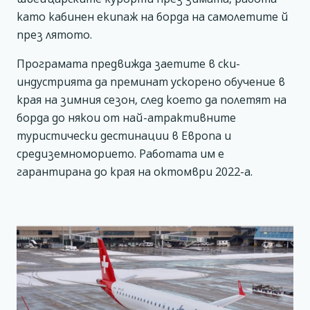
като кабинен екипаж на борда на самолетите й
през лятото.
Програмата предвижда заетите в ски-
индустрията да преминат ускорено обучение в
края на зимния сезон, след което да полетят на
борда до някои от най-атрактивните
туристически дестинации в Европа и
средиземноморието. Работата им е
гарантирана до края на октомври 2022-а.