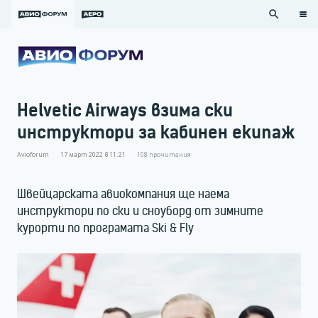
search
Helvetic Airways взима ски
инструктори за кабинен екипаж
Avioforum
17 март 2022 в 11:21
108
прочитания
Швейцарската авиокомпания ще наема
инструктори по ски и сноуборд от зимните
курорти по програмата Ski & Fly