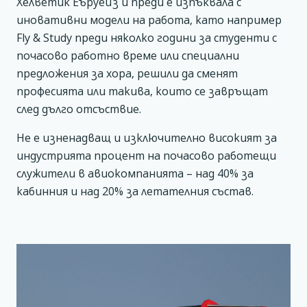
Хелветик Еъруейз и преди е изпъквала с
иновативни модели на работа, като например
Fly & Study преди няколко години за студенти с
почасово работно време или специални
предложения за хора, решили да сменят
професията или такива, които се завръщат
след дълго отсъствие.
Не е изненадващ и изключително високият за
индустрията процент на почасово работещи
служители в авиокомпанията – над 40% за
кабинния и над 20% за летателния състав.