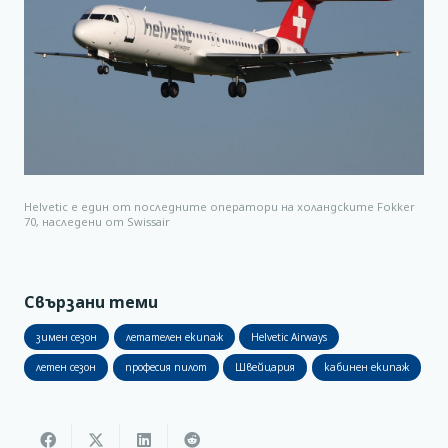
Helvetic е един от последните оператори на холандските Fokker
70, наследени от Swissair
Свързани теми
зимен сезон
летателен екипаж
Helvetic Airways
летен сезон
професия пилот
Швейцария
кабинен екипаж