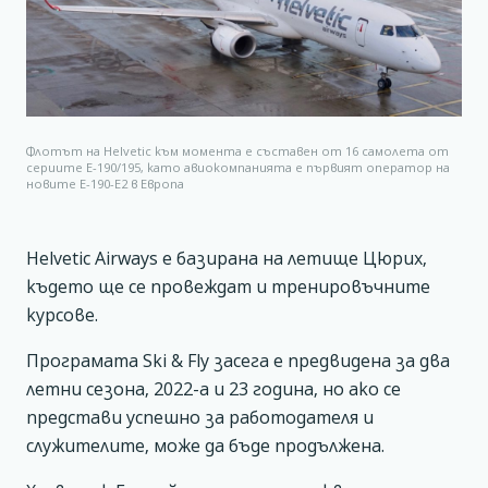
Флотът на Helvetic към момента е съставен от 16 самолета от
сериите Е-190/195, като авиокомпанията е първият оператор на
новите Е-190-Е2 в Европа
Helvetic Airways е базирана на летище Цюрих,
където ще се провеждат и тренировъчните
курсове.
Програмата Ski & Fly засега е предвидена за два
летни сезона, 2022-а и 23 година, но ако се
представи успешно за работодателя и
служителите, може да бъде продължена.