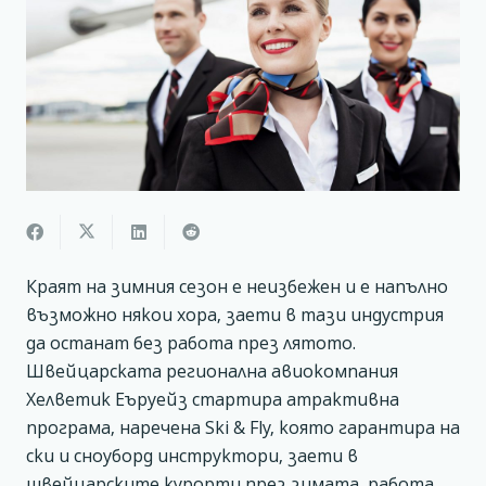
Краят на зимния сезон е неизбежен и е напълно
възможно някои хора, заети в тази индустрия
да останат без работа през лятото.
Швейцарската регионална авиокомпания
Хелветик Еъруейз стартира атрактивна
програма, наречена Ski & Fly, която гарантира на
ски и сноуборд инструктори, заети в
швейцарските курорти през зимата, работа