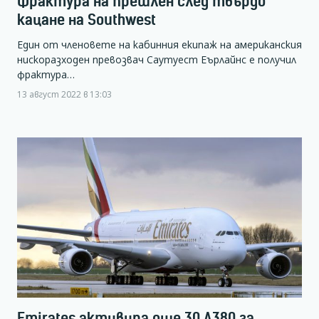
Фрактура на прешлен след твърдо
кацане на Southwest
Един от членовете на кабинния екипаж на американския
нискоразходен превозвач Саутуест Еърлайнс е получил
фрактура…
13 август 2022 в 13:03
Emirates активира още 30 А380 за