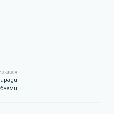
ликация
заради
облеми