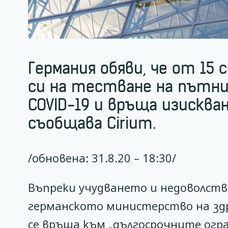
Германия обяви, че от 1
си на тестване на пътн
COVID-19 и връща изисква
съобщава Cirium.
/обновена: 31.8.20 – 18:30/
Въпреки учудването и недоволст
германското министерство на зд
се връща към „дългосрочните огр