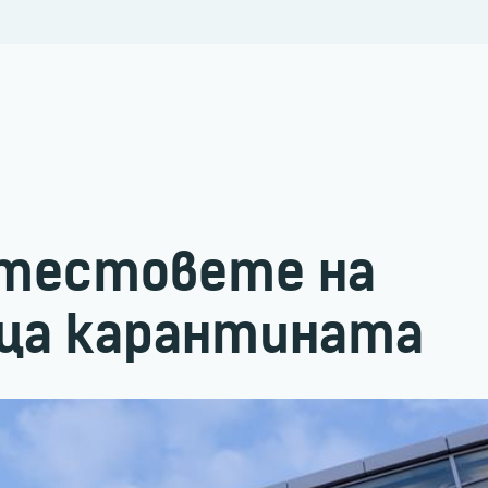
 тестовете на
ща карантината