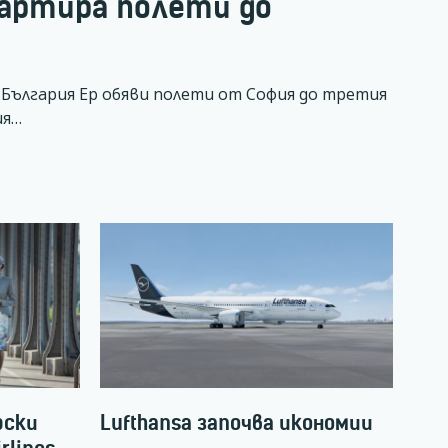
стартира полети до
България Ер обяви полети от София до третия
ия…
рски
Lufthansa започва икономии