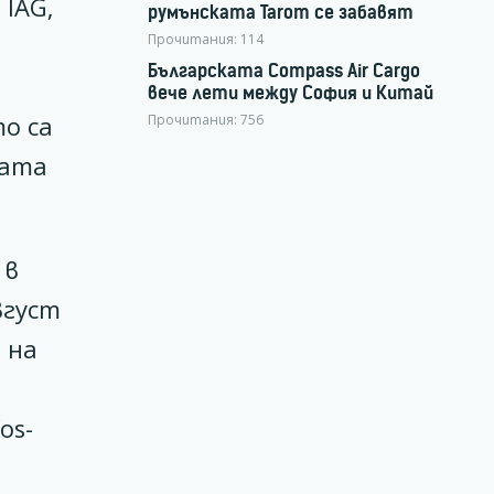
 IAG,
румънската Tarom се забавят
Прочитания:
114
Българската Compass Air Cargo
вече лети между София и Китай
Прочитания:
756
о са
ната
 в
вгуст
 на
os-