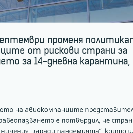
5 септември променя политика
иците от рискови страни за
нето за 14-дневна карантина,
вото на авиокомпаниите представител
равеопазването е потвърдил, че стра
аничения, заради пандемията“, които 