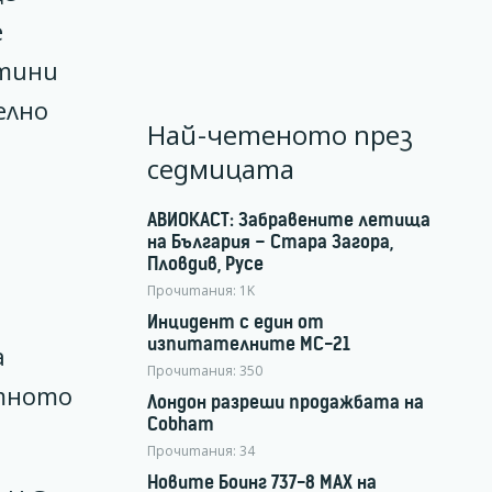
е
нтини
елно
Най-четеното през
седмицата
АВИОКАСТ: Забравените летища
на България – Стара Загора,
Пловдив, Русе
Прочитания:
1K
Инцидент с един от
изпитателните МС-21
а
Прочитания:
350
стното
Лондон разреши продажбата на
Cobham
Прочитания:
34
Новите Боинг 737-8 MAX на