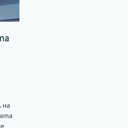
та
 на
ната
ще