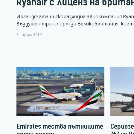
Ryanair с лиценз на брита
Ирландската нискоразходна авиокомпания Ryan
въздушен транспорт за Великобритания, коет
3 януари 2019
Emirates тества пътниците
Сериозе