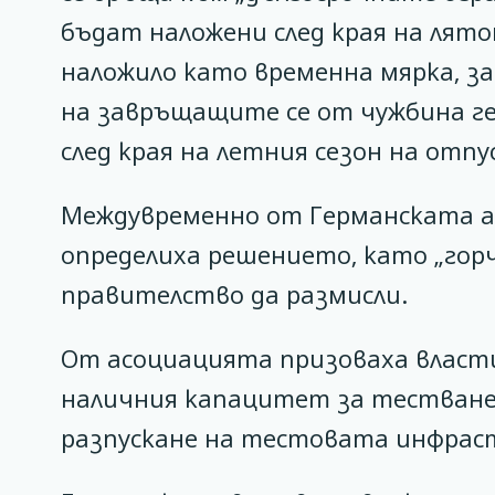
бъдат наложени след края на лято
наложило като временна мярка, з
на завръщащите се от чужбина ге
след края на летния сезон на отпу
Междувременно от Германската а
определиха решението, като „гор
правителство да размисли.
От асоциацията призоваха власти
наличния капацитет за тестване
разпускане на тестовата инфрас