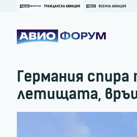
Германия спира
летищата, връ