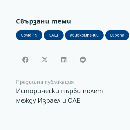
Свързани теми
Covid-19
САЩ
авиокомпании
Европа
Предишна публикация
Исторически първи полет
между Израел и ОАЕ