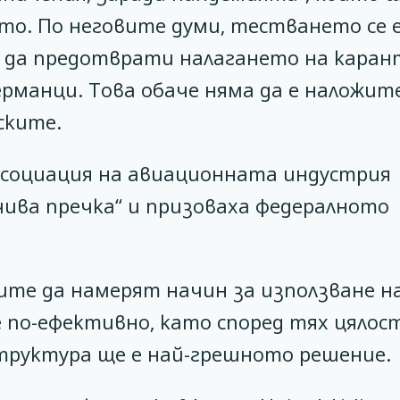
то. По неговите думи, тестването се 
а да предотврати налагането на кара
рманци. Това обаче няма да е наложит
ските.
социация на авиационната индустрия
чива пречка“ и призоваха федералното
те да намерят начин за използване н
 по-ефективно, като според тях цяло
труктура ще е най-грешното решение.