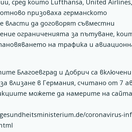
 сред които Lufthansa, United Airlines,
уги отново призоваха германското
е власти да договорят съвместни
ение ограниченията за пътуване, коит
становяването на трафика и авиацион
ите Благоевград и Добрич са включени
а влизане в Германия, считано от 7 а
рикциите можете да намерите на сайта
sundheitsministerium.de/coronavirus-inf
.html