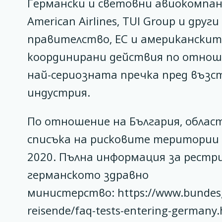
Германски и световни авиокомпании,
American Airlines, TUI Group и др
правителство, ЕС и американскит
координирани действия по отнош
най-сериозната пречка пред въз
индустрия.
По отношение на България, област
списъка на рисковите територии з
2020. Пълна информация за рест
германското здравно
министерство: https://www.bundesge
reisende/faq-tests-entering-germany