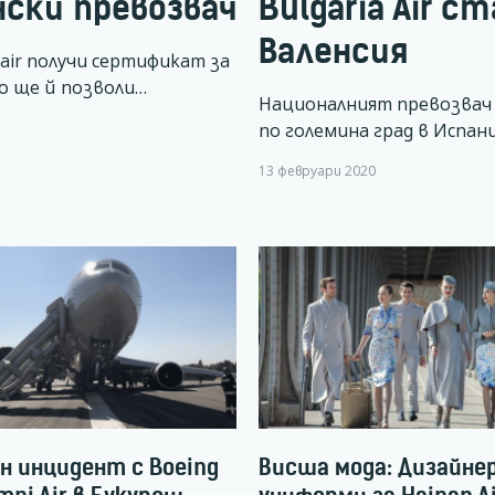
нски превозвач
Bulgaria Air 
Валенсия
air получи сертификат за
о ще й позволи…
Националният превозвач 
по големина град в Испан
13 февруари 2020
н инцидент с Boeing
Висша мода: Дизайне