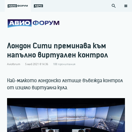
search
Лондон Сити преминава към
напълно виртуален контрол
Avioforum
5 май 2021 в 14:36
188
прочитания
Най-малкото лондонско летище въвежда контрол
от изцяло виртуална кула.