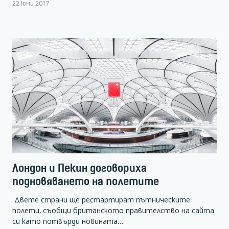
22 юни 2017
Лондон и Пекин договориха
подновяването на полетите
Двете страни ще рестартират пътническите
полети, съобщи британското правителство на сайта
си като потвърди новината…