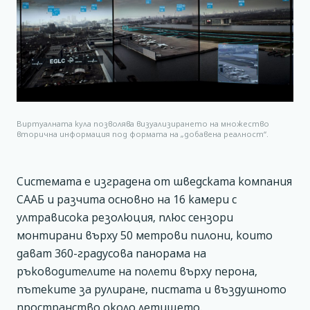
Виртуалната кула позволява визуализирането на множество
вторична информация под формата на „добавена реалност“.
Системата е изградена от шведската компания
СААБ и разчита основно на 16 камери с
ултрависока резолюция, плюс сензори
монтирани върху 50 метрови пилони, които
дават 360-градусова панорама на
ръководителите на полети върху перона,
пътеките за рулиране, пистата и въздушното
пространство около летището.