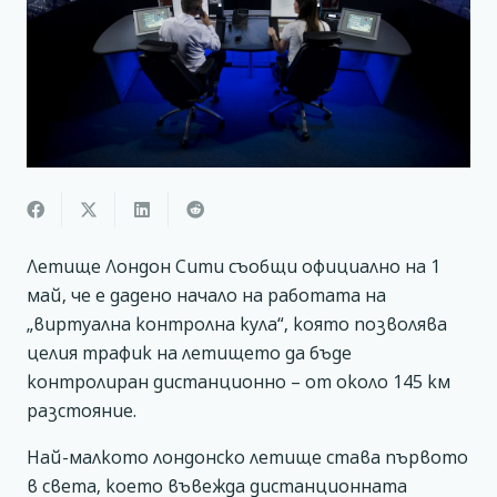
Летище Лондон Сити съобщи официално на 1
май, че е дадено начало на работата на
„виртуална контролна кула“, която позволява
целия трафик на летището да бъде
контролиран дистанционно – от около 145 км
разстояние.
Най-малкото лондонско летище става първото
в света, което въвежда дистанционната