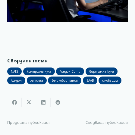
Свързани теми
NATS
контролна кула
Лондон Сити
виртуална кула
Лондон
летища
Великобритания
SAAB
иновации
Предишна публикация
Следваща публикация