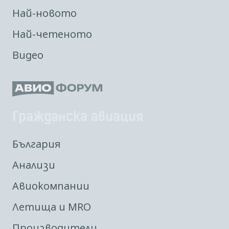
Най-новото
Най-четеното
Видео
Гражданска авиация
България
Анализи
Авиокомпании
Летища и MRO
Производители