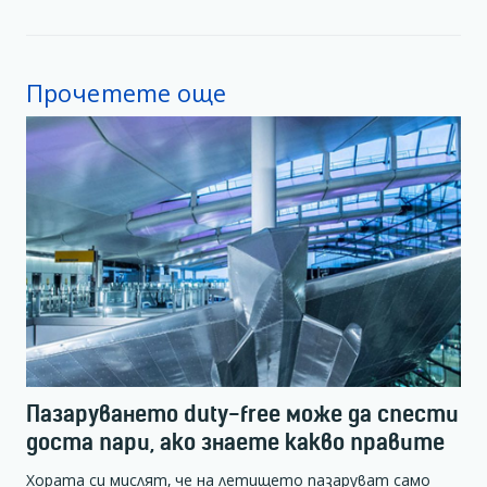
Прочетете още
Пазаруването duty-free може да спести
доста пари, ако знаете какво правите
Хората си мислят, че на летището пазаруват само