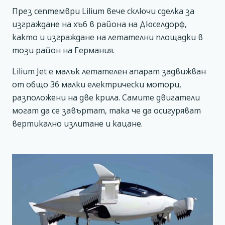
През септември Lilium вече сключи сделка за
изграждане на хъб в района на Дюселдорф,
както и изграждане на летателни площадки в
този район на Германия.
Lilium Jet е малък летателен апарат задвижван
от общо 36 малки електрически мотори,
разположени на две крила. Самите двигатели
могат да се завъртат, така че да осигуряват
вертикално излитане и кацане.