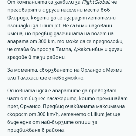
От компанията са заявили за
FlightGlobal
, че
преговарят и с други населени места във
Флорида, където да се изградят летателни
площадки за Lilium Jet. Не са били назовани
имена, но предвид далечината на полет на
апарата от 300 km, то може да се предположи,
че става въпрос за Тампа, Джаксънвил и други
градове в тези райони.
За момента, свързването на Орландо с Маями
или Талахаси ще е невъзможно.
Основната идея е апаратите да превозват
част от бизнес пасажерите, които преминават
през Орландо. Предвид очакваната максимална
скорост от 300 km/h, летенето с Lilium Jet ще
бъде една от най-бързите опции за
придвижване в района.