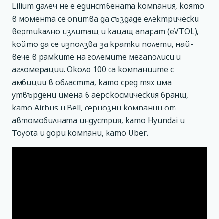
Lilium далеч не е единствената компания, която
в момента се опитва да създаде електрически
вертикално излитащ и кацащ апарат (eVTOL),
който да се използва за кратки полети, най-
вече в рамките на големите мегаполиси и
агломерации. Около 100 са компаниите с
амбиции в областта, като сред тях има
утвърдени имена в аерокосмическия бранш,
като Airbus и Bell, сериозни компании от
автомобилната индустрия, като Hyundai и
Toyota и дори компани, като Uber.