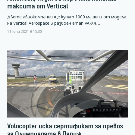
таксита от Vertical
Двете авиокомпании ще купят 1000 машини от модела
на Vertical Aerospace в развоен етап VA-X4.…
11 юни 2021 в 15:38
Volocopter иска сертификат за превоз
за Олимпиадата в Париж