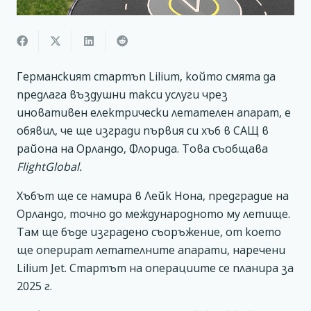
Германският стартъп Lilium, който смята да
предлага въздушни такси услуги чрез
иновативен електрически летателен апарат, е
обявил, че ще изгради първия си хъб в САЩ в
района на Орландо, Флорида. Това съобщава
FlightGlobal.
Хъбът ще се намира в Лейк Нона, предградие на
Орландо, точно до международното му летище.
Там ще бъде изградено съоръжение, от което
ще оперират летателните апарати, наречени
Lilium Jet. Стартът на операциите се планира за
2025 г.