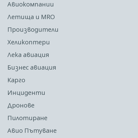
Авиокомпании
Летища и MRO
Производители
Хеликоптери
Лека авиация
Бизнес авиация
Карго
Инциденти
Дронове
Пилотиране
Авио Пътуване