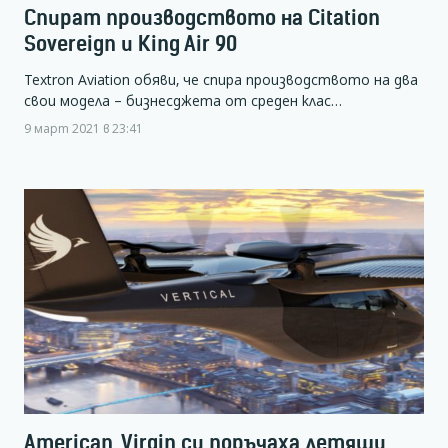
Спират производството на Citation
Sovereign и King Air 90
Textron Aviation обяви, че спира производството на два
свои модела – бизнесджета от среден клас…
9 март 2021 в 23:41
American, Virgin си поръчаха летящи