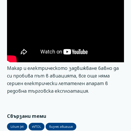
Макар и електрическото задвижване бавно да
си пробива път в авиацията, все още няма
сериен електрически летателен апарат в
редовна търговска експлоатация.
Свързани теми
Lilium Jet
eVTOL
бизнес авиация