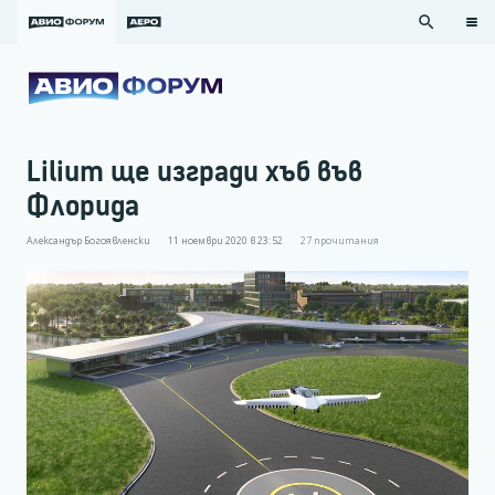
search
Lilium ще изгради хъб във
Флорида
Александър Богоявленски
11 ноември 2020 в 23:52
27
прочитания