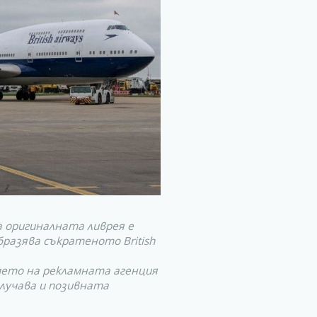
а оригиналната ливрея е
бразява съкратеното British
името на рекламната агенция
олучава и позивната