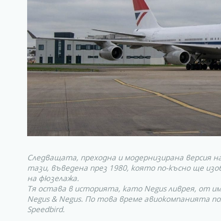
Следващата, преходна и модернизирана версия н
тази, въведена през 1980, която по-късно ще изо
на фюзелажа.
Тя остава в историята, като Negus ливрея, от 
Negus & Negus. По това време авиокомпанията п
Speedbird.