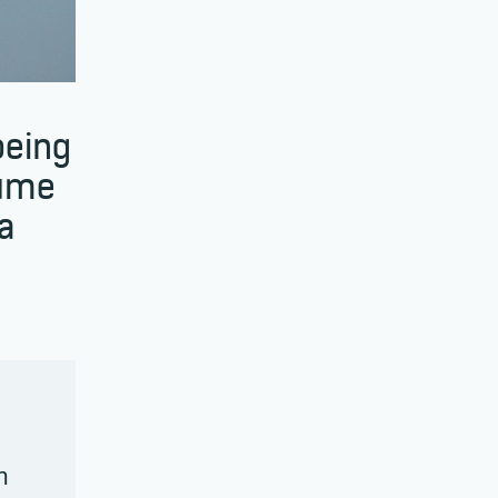
eing
ките
а
и
т