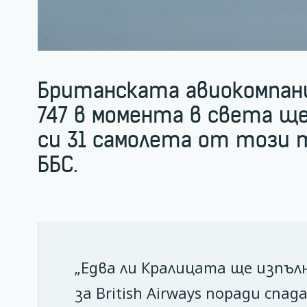
Британската авиокомпани
747 в момента в света щ
си 31 самолета от този 
ББС.
„Едва ли Кралицата ще изпъл
за British Airways поради сп