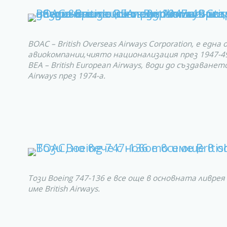
BOAC – British Overseas Airways Corporation, е едн
авиокомпании,чиято национализация през 1947-49
BEA – British European Airways, води до създаванет
Airways през 1974-а.
Този Boeing 747-136 е все още в основната ливрея
име British Airways.