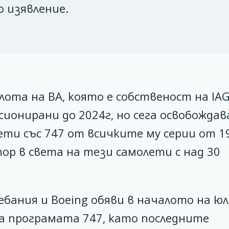
о изявление.
лота на BA, която е собственост на IAG
ионирани до 2024г, но сега освобожда
ети със 747 от всичките му серии от 1
ор в света на тези самолети с над 30
бания и Boeing обяви в началото на юл
а програмата 747, като последните