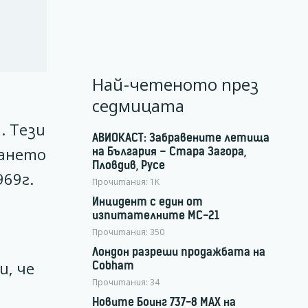
Най-четеното през
седмицата
. Тези
АВИОКАСТ: Забравените летища
ването
на България – Стара Загора,
Пловдив, Русе
969г.
Прочитания:
1K
Инцидент с един от
изпитателните МС-21
Прочитания:
350
Лондон разреши продажбата на
и, че
Cobham
Прочитания:
34
Новите Боинг 737-8 MAX на