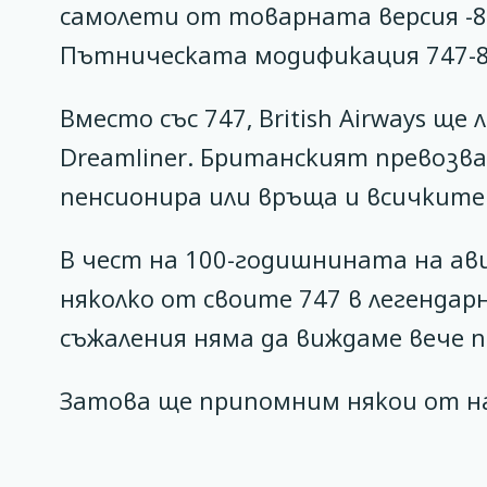
самолети от товарната версия -8
Пътническата модификация 747-8i
Вместо със 747, British Airways ще 
Dreamliner. Британският превозва
пенсионира или връща и всичките 
В чест на 100-годишнината на ави
няколко от своите 747 в легендар
съжаления няма да виждаме вече 
Затова ще припомним някои от н