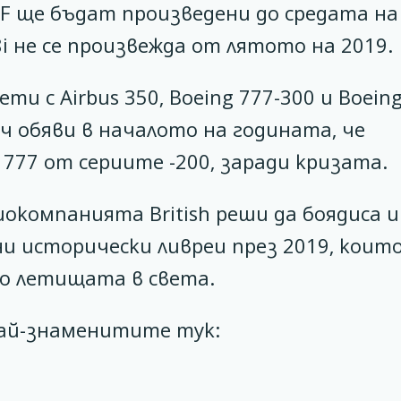
F ще бъдат произведени до средата на 
 не се произвежда от лятото на 2019.
лети с Airbus 350, Boeing 777-300 и Boein
ч обяви в началото на годината, че
777 от сериите -200, заради кризата.
окомпанията British реши да боядиса и
ни исторически ливреи през 2019, които
по летищата в света.
ай-знаменитите тук: