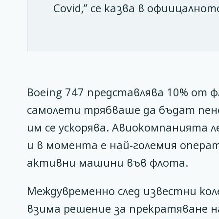
Covid,” се казва в офиицалнот
Boeing 747 представлява 10% от ф
самолети трябваше да бъдат пенс
им се ускорява. Авиокомпанията л
и в момента е най-големия операт
активни машини във флота.
Междувременно след известни коле
взима решение за прекратяване н