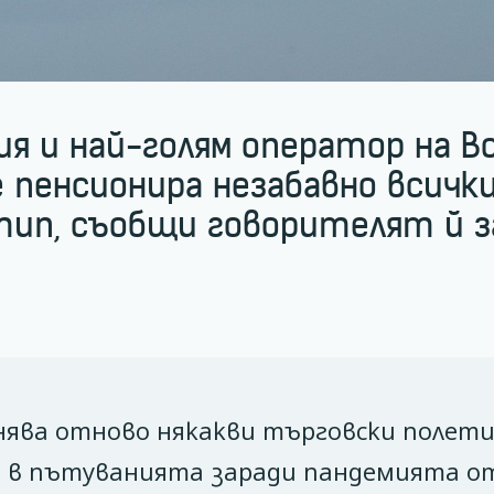
я и най-голям оператор на Bo
е пенсионира незабавно всич
тип, съобщи говорителят й з
нява отново някакви търговски полет
ада в пътуванията заради пандемията о