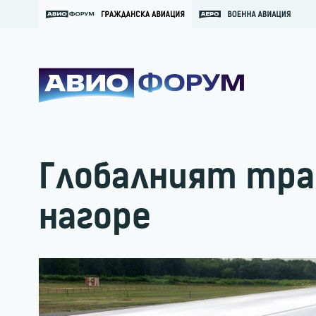
Глобалният тра
нагоре