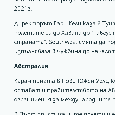
2021г.
Директорът Гари Кели каза в Туи
полетите си до Хавана до 1 авгус
страната”. Southwest смята да по
изпълнявала в чужбина до начало
Австралия
Карантината в Нови Южен Уелс, К
остават и правителството на Авс
ограничения за международните 
В Пърт пристигащите полети ще с