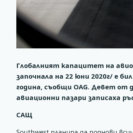
Глобалният капацитет на авиок
започнала на 22 юни 2020г/ е би
година, съобщи OAG. Девет от 
авиационни пазари записаха ръ
САЩ
Southwest планира да поднови вс