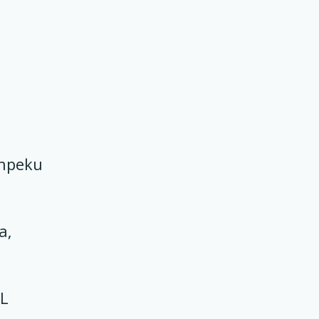
преки
а,
HL