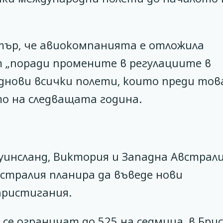
тър, че авиокомпанията е отложила
т „поради промените в регулациите в
днови всички полети, които преди тов
то на следващата година.
уинсланд, Виктория и Западна Австрал
тралия планира да въведе нови
пристигания.
е ограничат до 525 на седмица, в Бри