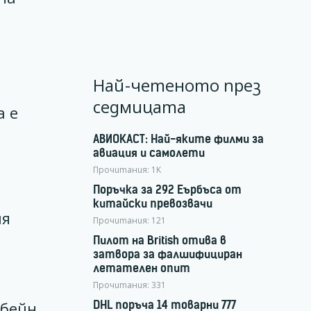
Най-четеното през
седмицата
а е
АВИОКАСТ: Най-яките филми за
авиация и самолети
Прочитания:
1K
Поръчка за 292 Еърбъса от
китайски превозвачи
ия
Прочитания:
121
Пилот на British отива в
затвора за фалшифициран
летателен опит
Прочитания:
331
DHL поръча 14 товарни 777
сбейн