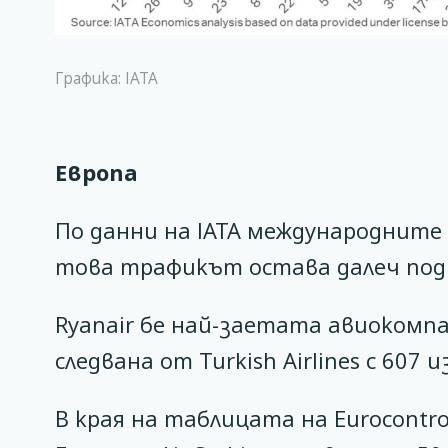
Графика: IATA
Европа
По данни на IATA международните
това трафикът остава далеч под
Ryanair бе най-заетата авиокомпан
следвана от Turkish Airlines с 607 
В края на таблицата на Eurocontrol 