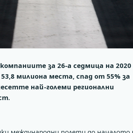
омпаниите за 26-а седмица на 2020 
л 53,8 милиона места, спад от 55% за
десетте най-големи регионални
ст.
ички международни полети до началото 