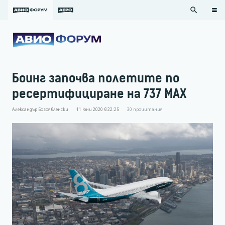
search
Боинг започва полетите по
ресертифициране на 737 MAX
Александър Богоявленски
11 юни 2020 в 22:25
30
прочитания