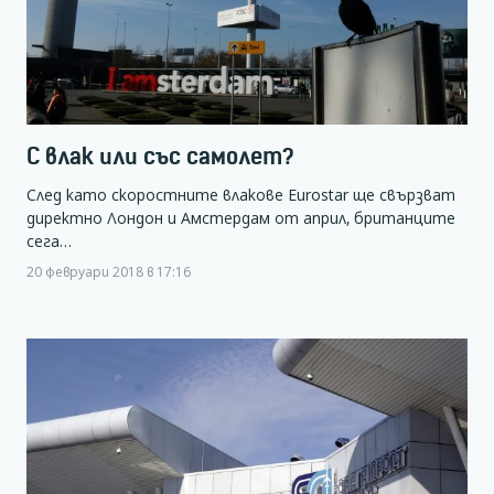
С влак или със самолет?
След като скоростните влакове Eurostar ще свързват
директно Лондон и Амстердам от април, британците
сега…
20 февруари 2018 в 17:16