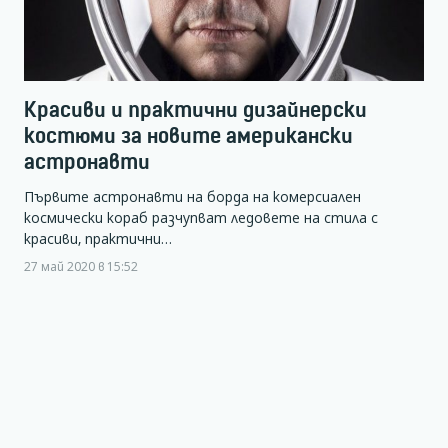
Красиви и практични дизайнерски
костюми за новите американски
астронавти
Първите астронавти на борда на комерсиален
космически кораб разчупват ледовете на стила с
красиви, практични…
27 май 2020 в 15:52