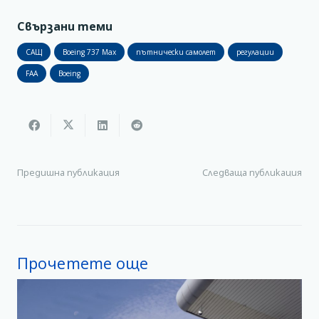
Свързани теми
САЩ
Boeing 737 Max
пътнически самолет
регулации
FAA
Boeing
Предишна публикация
Следваща публикация
Прочетете още