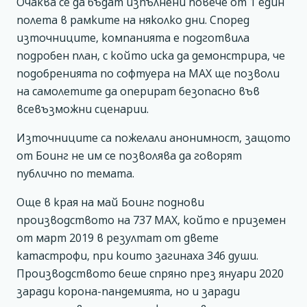
Очаква се да бъдат изпълнени повече от 1 един
полета в рамките на няколко дни. Според
източниците, компанията е подготвила
подробен план, с който иска да демонстрира, че
подобренията по софтуера на MAX ще позволи
на самолетите да оперират безопасно във
всевъзможни сценарии.
Източниците са пожелали анонимност, защото
от Боинг не им се позволява да говорят
публично по темата.
Още в края на май Боинг поднови
производството на 737 MAX, който е приземен
от март 2019 в резултат от двете
катастрофи, при които загинаха 346 души.
Производството беше спряно през януари 2020
заради корона-пандемията, но и заради