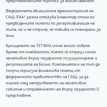
преустановените поръчки за новия самолет.
Федералната авиационна администрация на
САЩ /FAA/ засега отказва коментар относно
предвидените полети по ресертификация на
типа, но и не отрича, че такива са планирани за
юни.
Връщането на 737 MAX отне много повече
време от очакваното, което се отрази силно
негативно върху пазарното позициониране и
репутацията на Боинг. Компанията е на път да
получи сериозна финансова помощ от
федералното правителство на САЩ, за да
оцелее след натрупването на негативни
събития и отражението им върху пазарното й
представяне.