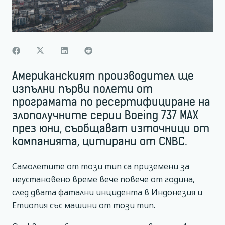
Американският производител ще
изпълни първи полети от
програмата по ресертифициране на
злополучните серии Boeing 737 MAX
през юни, съобщават източници от
компанията, цитирани от CNBC.
Самолетите от този тип са приземени за
неустановено време вече повече от година,
след двата фатални инцидента в Индонезия и
Етиопия със машини от този тип.