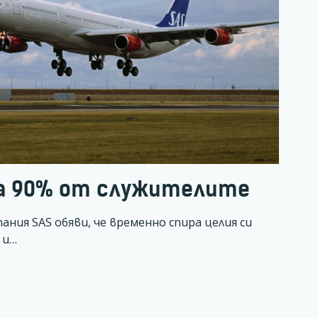
а 90% от служителите
ния SAS обяви, че временно спира целия си
 и…