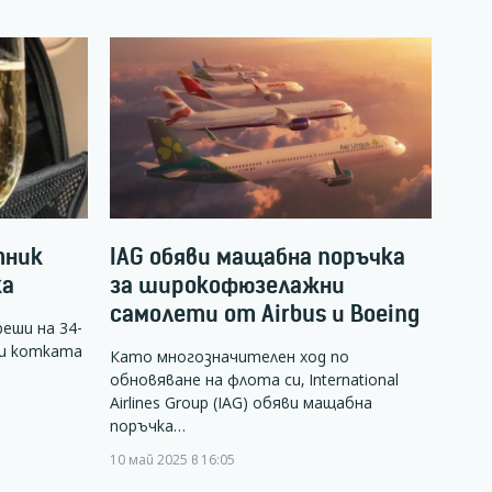
тник
IAG обяви мащабна поръчка
ка
за широкофюзелажни
самолети от Airbus и Boeing
еши на 34-
чи котката
Като многозначителен ход по
обновяване на флота си, International
Airlines Group (IAG) обяви мащабна
поръчка…
10 май 2025 в 16:05