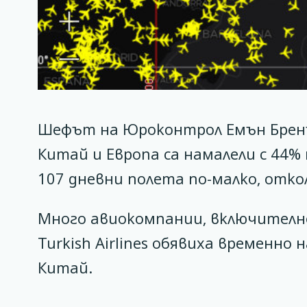
Шефът на Юроконтрол Емън Бренъ
Китай и Европа са намалели с 44%
107 дневни полета по-малко, отко
Много авиокомпании, включително Br
Turkish Airlines обявиха временно
Китай.