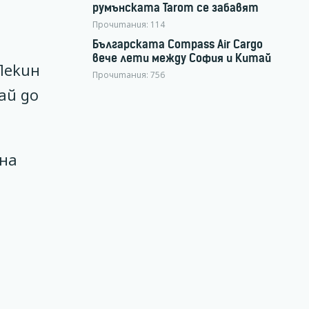
румънската Tarom се забавят
Прочитания:
114
Българската Compass Air Cargo
вече лети между София и Китай
Пекин
Прочитания:
756
ай до
 на