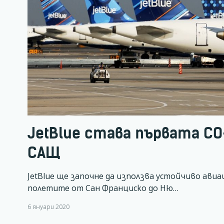
JetBlue става първата С
САЩ
JetBlue ще започне да използва устойчиво авиа
полетите от Сан Франциско до Ню…
6 януари 2020