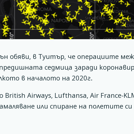
н обяви, в Туитър, че операциите меж
 предишната седмица заради коронавир
лкото в началото на 2020г.
itish Airways, Lufthansa, Air France-KL
 намаляване или спиране на полетите си