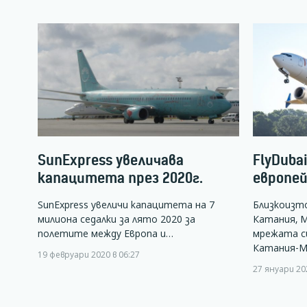
SunExpress увеличава
FlyDuba
капацитета през 2020г.
европе
SunExpress увеличи капацитета на 7
Близкоизт
милиона седалки за лято 2020 за
Катания, М
полетите между Европа и…
мрежата си
Катания-М
19 февруари 2020 в 06:27
27 януари 202