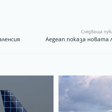
Следваща пуб
аленсия
Aegean показа новата 