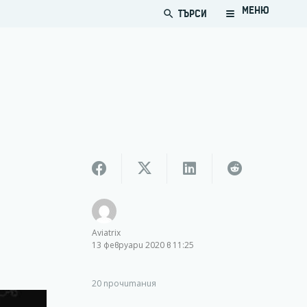
МЕНЮ
ТЪРСИ
search
Aviatrix
13 февруари 2020 в 11:25
20
прочитания