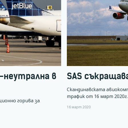
О-неутрална в
SAS съкращав
Скандинавската авиокомпа
трафик от 16 март 2020г.
ционно горива за
16 март 2020