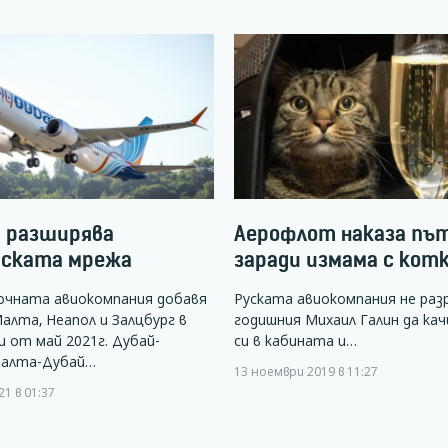
i разширява
Аерофлот наказа пъ
йската мрежа
заради измама с кот
очната авиокомпания добавя
Руската авиокомпания не разр
алта, Неапол и Залцбург в
годишния Михаил Галин да ка
 от май 2021г. Дубай-
си в кабината и…
алта-Дубай…
13 ноември 2019 в 11:27
1 в 01:37