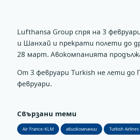
Lufthansa Group спря на 3 февруар
и Шанхай и прекрати полети до 
28 март. Авокомпанията продължа
От 3 февруари Turkish не лети до 
февруари.
Свързани теми
Air France-KLM
авиокомпании
Turkish Airlines