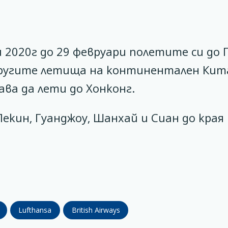
и 2020г до 29 февруари полетите си до 
другите летища на континентален Кит
ва да лети до Хонконг.
Пекин, Гуанджоу, Шанхай и Сиан до края
Lufthansa
British Airways