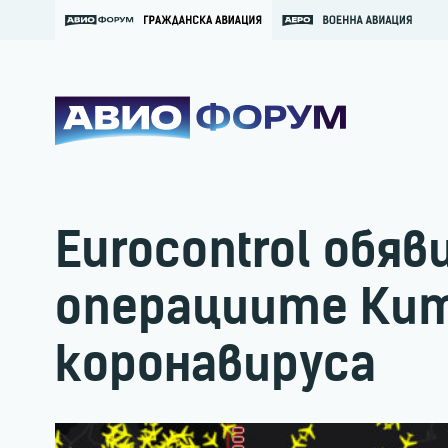
Eurocontrol обяв
операциите Кит
коронавируса