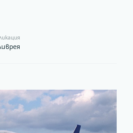
ликация
ливрея