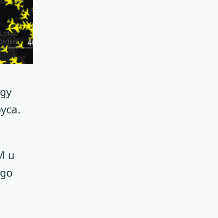
ду
уса.
M и
 до