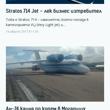
Stratos 714 Jet – лек бизнес изтребител
Това е Stratos 714 – самолетче, което попада в
категорията VLJ (Very Light Jet) и…
16 август 2017 в 11:55
Ан-74 кацна по корем в Могадишу