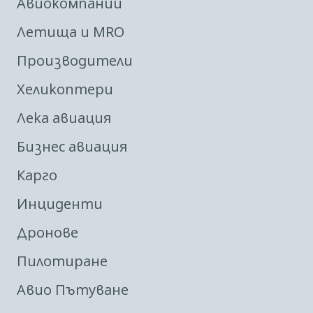
Авиокомпании
Летища и MRO
Производители
Хеликоптери
Лека авиация
Бизнес авиация
Карго
Инциденти
Дронове
Пилотиране
Авио Пътуване