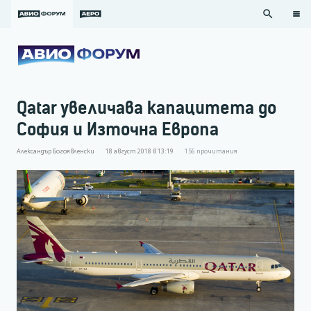
search
Qatar увеличава капацитета до
София и Източна Европа
Александър Богоявленски
18 август 2018 в 13:19
156
прочитания