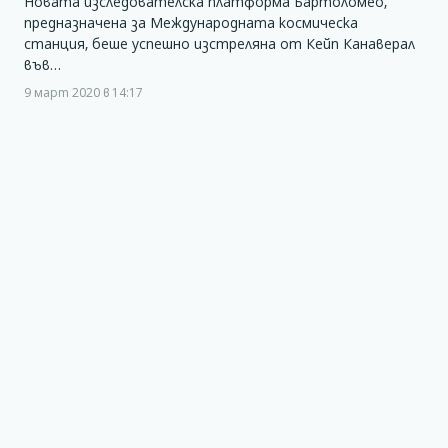
Новата изследователска платформа Бартоломео,
предназначена за Международната космическа
станция, беше успешно изстреляна от Кейп Канаверал
във…
9 март 2020 в 14:17