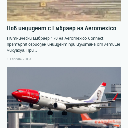
Нов инцидент с Ембраер на Aeromexico
Пътнически Ембраер 170 на Aeromexico Connect
претърпя сериозен инцидент при излитане от летище
Чихуахуа. При…
13 април 2019