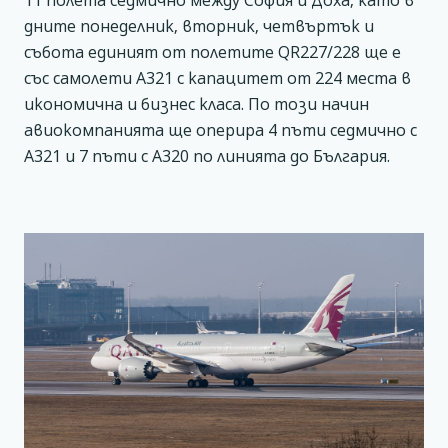
дните понеделник, вторник, четвъртък и
събота единият от полетите QR227/228 ще е
със самолети А321 с капацитет от 224 места в
икономична и бизнес класа. По този начин
авиокомпанията ще оперира 4 пъти седмично с
А321 и 7 пъти с А320 по линията до България.