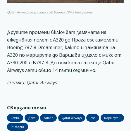
Qatar Airways разполага с 30 Боинга 787-8 във флота
Другите промени включват замяната на
ежеднвния полет с А320 до Прага със самолети
Boeing 787-8 Dreamliner, както и замяната на
А320 по маршрута до Варшава изцяло с микс от
А330-200 и В787-8. До полската столица Qatar
Airways лети общо 14 пъти седмично.
снимки: Qatar Airways
Свързани теми
София
Доха
Катар
Qatar Airways
lead
маршрути
България