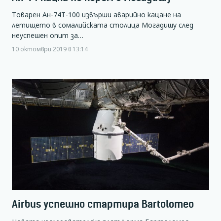
Товарен Ан-74Т-100 извърши аварийно кацане на
летището в сомалийската столица Могадишу след
неуспешен опит за…
10 октомври 2019 в 13:14
Airbus успешно стартира Bartolomeo