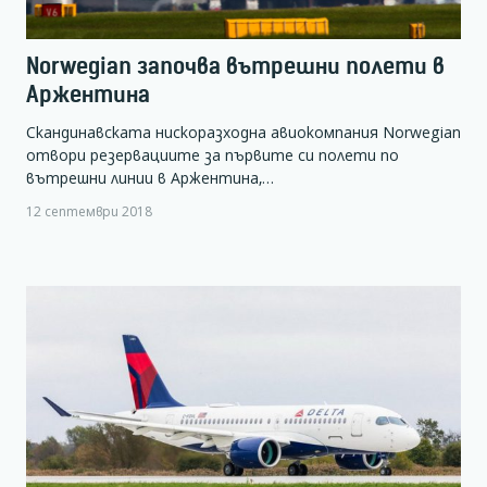
Norwegian започва вътрешни полети в
Аржентина
Скандинавската нискоразходна авиокомпания Norwegian
отвори резервациите за първите си полети по
вътрешни линии в Аржентина,…
12 септември 2018