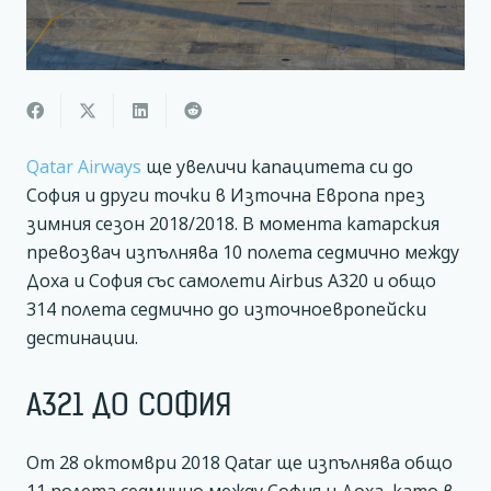
Qatar Airways
ще увеличи капацитета си до
София и други точки в Източна Европа през
зимния сезон 2018/2018. В момента катарския
превозвач изпълнява 10 полета седмично между
Доха и София със самолети Airbus A320 и общо
314 полета седмично до източноевропейски
дестинации.
А321 ДО СОФИЯ
От 28 октомври 2018 Qatar ще изпълнява общо
11 полета седмично между София и Доха, като в