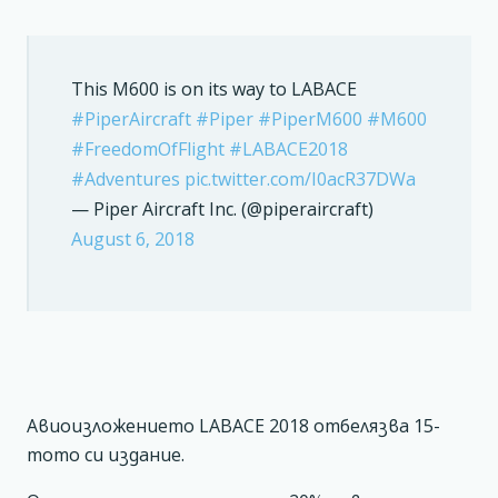
This M600 is on its way to LABACE
#PiperAircraft
#Piper
#PiperM600
#M600
#FreedomOfFlight
#LABACE2018
#Adventures
pic.twitter.com/I0acR37DWa
— Piper Aircraft Inc. (@piperaircraft)
August 6, 2018
Авиоизложението LABACE 2018 отбелязва 15-
тото си издание.