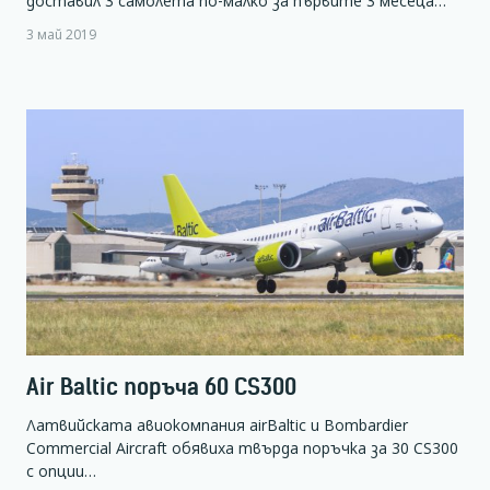
доставил 3 самолета по-малко за първите 3 месеца…
3 май 2019
Air Baltic поръча 60 CS300
Латвийската авиокомпания airBaltic и Bombardier
Commercial Aircraft обявиха твърда поръчка за 30 CS300
с опции…