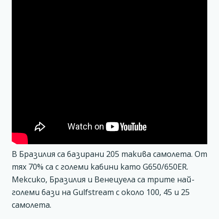
В Бразилия са базирани 205 такива самолета. От
тях 70% са с големи кабини като G650/650ER.
Мексико, Бразилия и Венецуела са трите най-
големи бази на Gulfstream с около 100, 45 и 25
самолета.