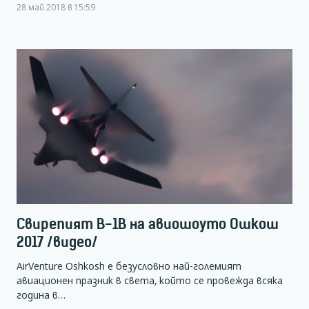
28 май 2018 в 15:59
Свирепият B-1B на авиошоуто Ошкош
2017 /видео/
AirVenture Oshkosh е безусловно най-големият
авиационен празник в света, който се провежда всяка
година в…