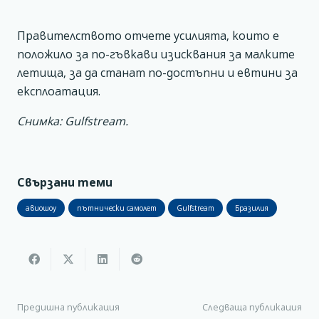
Правителството отчете усилията, които е
положило за по-гъвкави изисквания за малките
летища, за да станат по-достъпни и евтини за
експлоатация.
Снимка: Gulfstream.
Свързани теми
авиошоу
пътнически самолет
Gulfstream
Бразилия
Предишна публикация
Следваща публикация