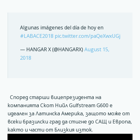
Algunas imágenes del día de hoy en
#LABACE2018
pic.twitter.com/paQeXwxUGj
— HANGAR X (@HANGARX)
August 15,
2018
Според старши вицепрезидента на
компанията Скот Нийл Gulfstream G600 е
идеален за Латинска Америка, защото може от
всеки бразилски град да стигне до САЩ и Европа,
както и части от Близкия изток.