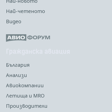
Най-новото
Най-четеното
Видео
Гражданска авиация
България
Анализи
Авиокомпании
Летища и MRO
Производители