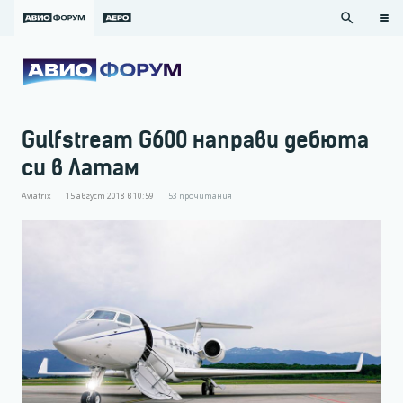
search
Gulfstream G600 направи дебюта
си в Латам
Aviatrix
15 август 2018 в 10:59
53
прочитания