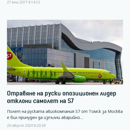
27 юли 2017 в 14:12
Отравяне на руски опозиционен лидер
отклони самолет на S7
Полет на руската авиокомпания S7 от Томск за Москва
е бил принуден да изпълни аварийно…
20 август 2020 в 20:39