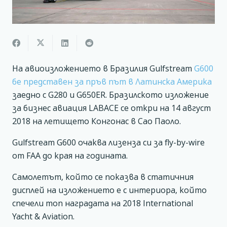
На авиоизложението в Бразилия Gulfstream
G600
бе представен за пръв път в Латинска Америка
заедно с G280 и G650ER. Бразилското изложение
за бизнес авиация LABACE се откри на 14 август
2018 на летището Конгонас в Сао Паоло.
Gulfstream G600 очаква лизенза си за fly-by-wire
от FAA до края на годината.
Самолетът, който се показва в статичния
дисплей на изложението е с интериора, който
спечели топ наградата на 2018 International
Yacht & Aviation.