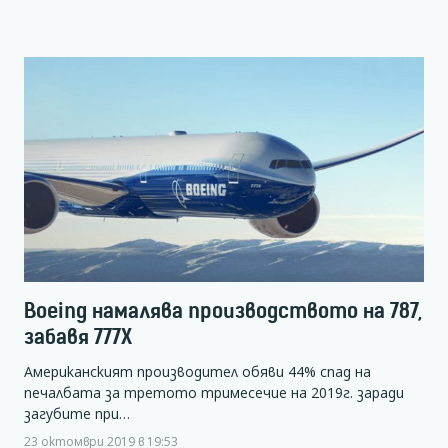
Boeing намалява производството на 787,
забавя 777X
Американският производител обяви 44% спад на
печалбата за третото тримесечие на 2019г. заради
загубите при…
23 октомври 2019 в 19:53