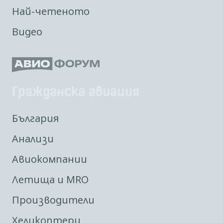
Най-четеното
Видео
Гражданска авиация
България
Анализи
Авиокомпании
Летища и MRO
Производители
Хеликоптери