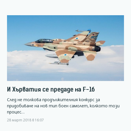
И Хърватия се предаде на F-16
След не толкова продължителния конкурс за
придобиване на нов тип боен самолет, колкото този
процес…
28 март 2018 в 16:07