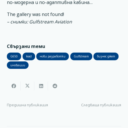
по-модерна и по-адаптивна кабина…
The gallery was not found!
– снимки: Gulfstream Aviation
Свързани теми
G650
lead
нови разработки
Gulfstream
бизнес джет
иновации
Предишна публикация
Следваща публикация