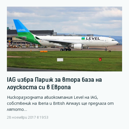
IAG избра Париж за втора база на
лоускоста си в Европа
Нискоразходната авиокомпания Level на IAG,
собственик на Iberia и British Airways ще предлага от
лятото…
28 ноември 2017 в 19:53