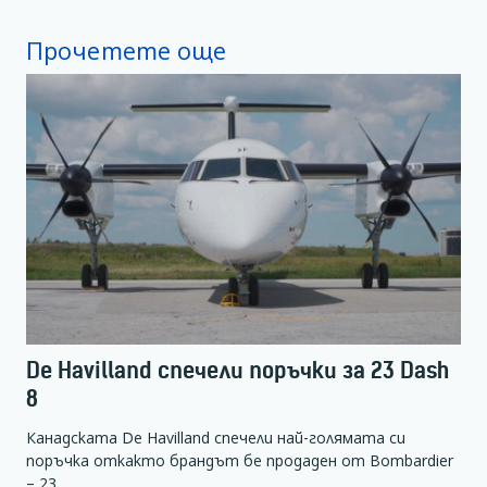
Прочетете още
De Havilland спечели поръчки за 23 Dash
8
Канадската De Havilland спечели най-голямата си
поръчка откакто брандът бе продаден от Bombardier
– 23…