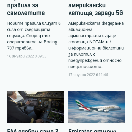
правила за
американски
самолетите
летища, заради 5G
Новите правила влизат в
Американската Федерална
сила от следващата
авиационна
седмица. Според тях
администрация издаде
операторите на Boeing
стотици NOTAM-и /
787 трябва…
информационни бюлетини
за пилоти/, с
16 януари 2022 в 09:53
предупреждения относно
предстоящото…
17 януари 2022 в 11:46
FAA одобри само 2
Emirates отменя