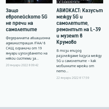
Защо
АВИОКАСТ: Казусът
европейското 5G
между 5G и
не пречи на
самолетите,
самолетите
ремонтът на L-39
и музеят в
Федералната авиационна
Крумово
администрация /FAA/ в
САЩ ограничи от 19
В този епизод
януари използването на
разглеждаме казуса между
някои системи за…
5G и самолетите – как
20 януари 2022 в 09:42
мобилните мрежи от
пето…
22 януари 2022 в 17:59