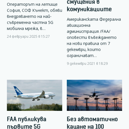
смущения в
Операторът на летище
комуникациите
София, СОФ Кънект, обяви
внедряването на най-
Американската Федерална
съвременна частна 5G
авиационна
мобилна мрежа, в…
администрация /FAA/
24 февруари 2025 в 15:27
оповести въвеждането
на нови правила от 7
декември, които
ограничават…
9 декември 2021 в 18:29
FAA публикува
Без автоматично
първите 5G
кацане на 100