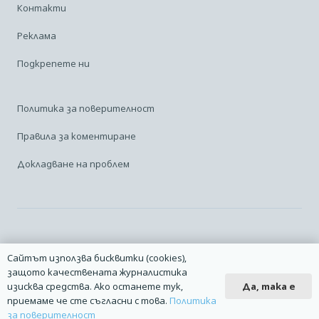
Контакти
Реклама
Подкрепете ни
Политика за поверителност
Правила за коментиране
Докладване на проблем
Facebook
Linkedin
Карта на сайта
Сайтът използва бисквитки (cookies),
защото качествената журналистика
2014 – 2026 © Всички права запазени. | Издател: Авио Форум |
Да, така е
изисква средства. Ако останете тук,
Дизайн
manolov.net
| Разработване
Pixelliant
приемаме че сте съгласни с това.
Политика
за поверителност