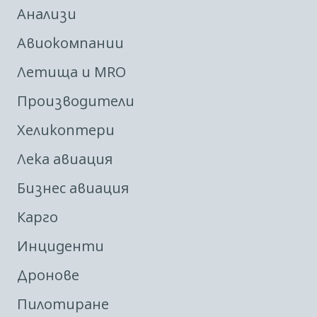
Анализи
Авиокомпании
Летища и MRO
Производители
Хеликоптери
Лека авиация
Бизнес авиация
Карго
Инциденти
Дронове
Пилотиране