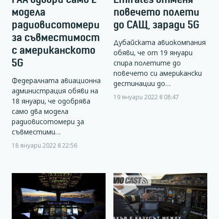
модела
повечето полети
радиовисотомери
до САЩ, заради 5G
за съвместимост
Дубайската авиокомпания
с американското
обяви, че от 19 януари
5G
спира полетите до
повечето си американски
Федералната авиационна
дестинации до…
администрация обяви на
19 януари 2022 в 08:47
18 януари, че одобрява
само два модела
радиовисотомери за
съвместими…
18 януари 2022 в 22:56