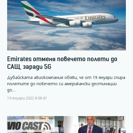
Emirates отменя повечето полети до
САЩ, заради 5G
Дубайската авиокомпания обяви, че от 19 януари спира
полетите до повечето си американски дестинации
до…
19 януари 2022 в 08:47