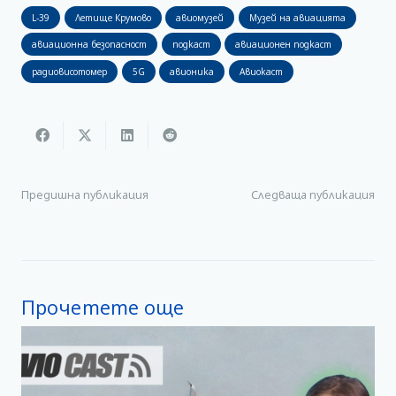
L-39
Летище Крумово
авиомузей
Музей на авиацията
авиационна безопасност
подкаст
авиационен подкаст
радиовисотомер
5G
авионика
Авиокаст
Предишна публикация
Следваща публикация
Прочетете още