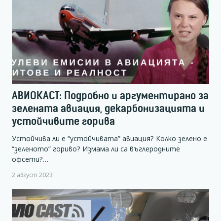
АВИОКАСТ: Подробно и аргументирано за
зелената авиация, декарбонизацията и
устойчивите горива
Устойчива ли е “устойчивата” авиация? Колко зелено е
“зеленото” гориво? Измама ли са въглеродните
офсети?…
2 август 2023