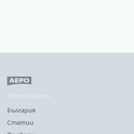
Военна авиация
България
Статии