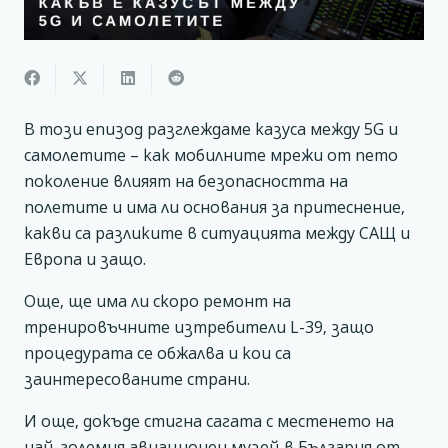
В този епизод разглеждаме казуса между 5G и
самолетите – как мобилните мрежи от пето
поколение влияят на безопасността на
полетите и има ли основания за притеснение,
какви са разликите в ситуацията между САЩ и
Европа и защо.
Още, ще има ли скоро ремонт на
тренировъчните изтребители L-39, защо
процедурата се обжалва и кои са
заинтересованите страни.
И още, докъде стигна сагата с местенето на
най-големия авиационен музей в България от