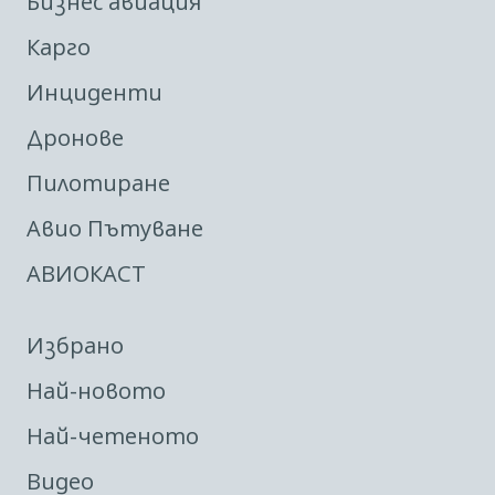
Бизнес авиация
Карго
Инциденти
Дронове
Пилотиране
Авио Пътуване
АВИОКАСТ
Избрано
Най-новото
Най-четеното
Видео