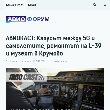
search
АВИОКАСТ: Казусът между 5G и
самолетите, ремонтът на L-39
и музеят в Крумово
Avioforum
22 януари 2022 в 17:59
127
прочитания