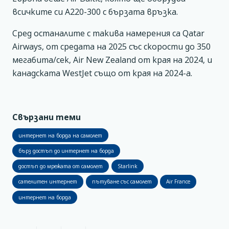
всичките си А220-300 с бързата връзка.
Сред останалите с такива намерения са Qatar
Airways, от средата на 2025 със скорости до 350
мегабита/сек, Air New Zealand от края на 2024, и
канадската WestJet също от края на 2024-а.
Свързани теми
интернет на борда на самолет
бърз достъп до интернет на борда
достъп до мрежата от самолет
Starlink
сателитен интернет
пътуване със самолет
Air France
интернет на борда