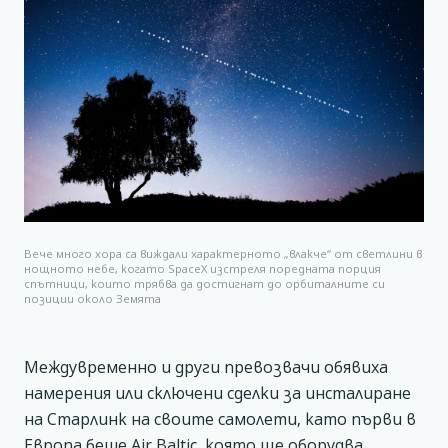
Вече много хора са виждали характерното „влакче“ от светлини в
нощното небе, когато SpaceX изстреля поредната порция
спътници, които трябва да достигнат до орбиталните си
позиции около Земята
Междувременно и други превозвачи обявиха
намерения или сключени сделки за инсталиране
на Старлинк на своите самолети, като първи в
Европа беше Air Baltic, която ще оборудва