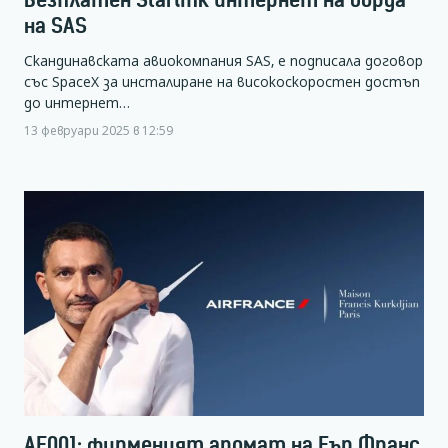
на SAS
Скандинавската авиокомпания SAS, е подписала договор
със SpaceX за инсталиране на високоскоростен достъп
до интернет…
13 февруари 2025 в 12:59
AF001: фирменият аромат на Еър Франс