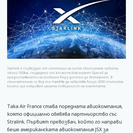
Starlink е съзвездие от спътници на ниска околоземна орбита,
около 550км, създадено от космическия гигант SpaceX за
предоставянето на глобален бърз достъп до Интернет. В
окончателния си вид то трябва да наброява близо 2000 спътника,
които ще покриват цялата повърхност на планетата.
Така Air France става поредната авиокомпания,
която официално обявява партньорство със
Stralink. Първият превозвач, който го направи
беше американската авиокомпания JSX за