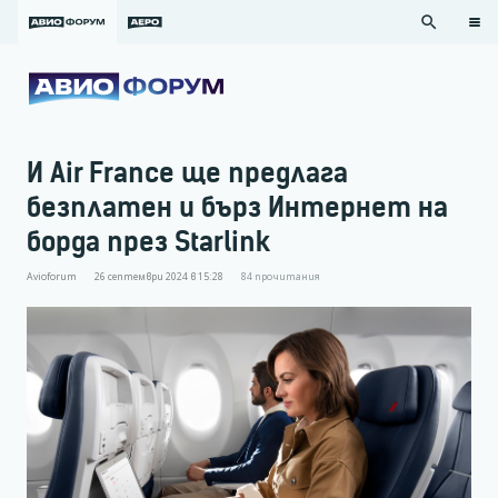
search
И Air France ще предлага
безплатен и бърз Интернет на
борда през Starlink
Avioforum
26 септември 2024 в 15:28
84
прочитания