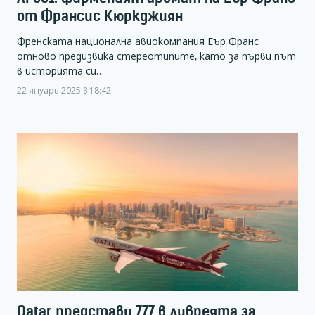
от Франсис Кюркджиян
Френската национална авиокомпания Еър Франс
отново предизвика стереотипите, като за първи път
в историята си…
22 януари 2025 в 18:42
Qatar представи 777 в ливреята за