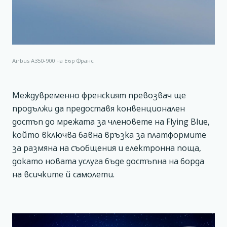
Airbus A350-900 на Еър Франс
Междувременно френският превозвач ще
продължи да предоставя конвенционален
достъп до мрежата за членовете на Flying Blue,
който включва бавна връзка за платформите
за размяна на съобщения и електронна поща,
докато новата услуга бъде достъпна на борда
на всичките й самолети.