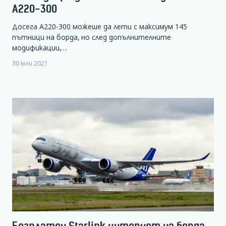
А220-300
Досега А220-300 можеше да лети с максимум 145
пътници на борда, но след допълнителните
модификации,…
30 юли 2021
Безплатен Starlink интернет на борда