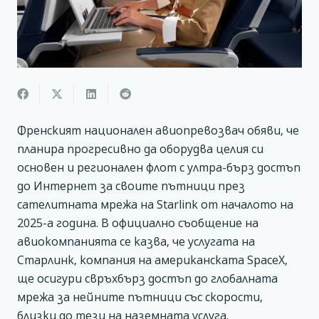
Френският национален авиопревозвач обяви, че
планира прогресивно да оборудва целия си
основен и регионален флот с ултра-бърз достъп
до Интернет за своите пътници през
сателитната мрежа на Starlink от началото на
2025-а година. В официално съобщение на
авиокомпанията се казва, че услугата на
Старлинк, компания на американската SpaceX,
ще осигури свръхбърз достъп до глобалната
мрежа за нейните пътници със скорости,
близки до тези на наземната услуга.