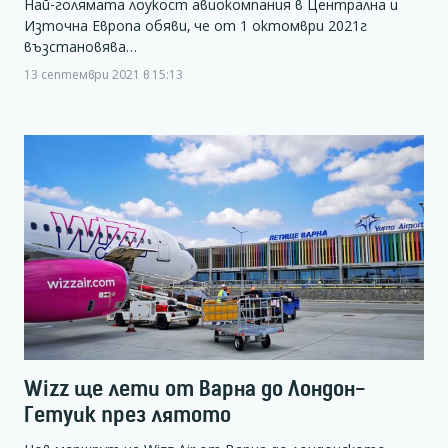
Най-голямата лоукост авиокомпания в Централна и
Източна Европа обяви, че от 1 октомври 2021г
възстановява…
13 септември 2021 в 15:13
Wizz ще лети от Варна до Лондон-
Гетуик през лятото