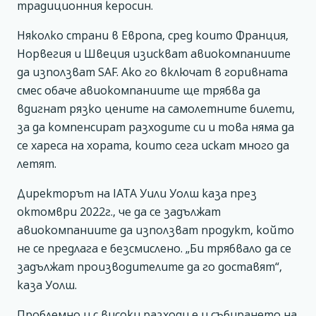
традиционния керосин.
Няколко страни в Европа, сред които Франция,
Норвегия и Швеция изискват авиокомпаниите
да използват SAF. Ако го включат в горивната
смес обаче авиокомпаниите ще трябва да
вдигнат рязко цените на самолетните билети,
за да компенсират разходите си и това няма да
се хареса на хората, които сега искат много да
летят.
Директорът на IATA Уили Уолш каза през
октомври 2022г., че да се задължат
авиокомпаниите да използват продукт, който
не се предлага е безсмислено. „Би трябвало да се
задължат производителите да го доставят“,
каза Уолш.
Проблемно и с високи разходи е и събирането на