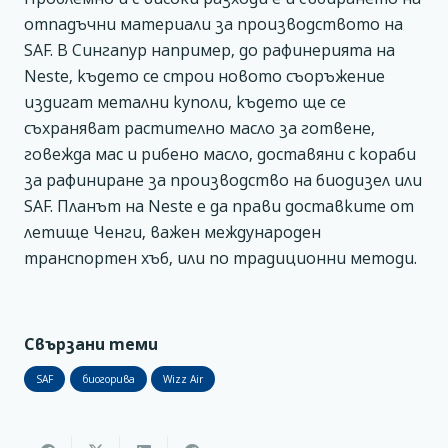
отпадъчни материали за производството на
SAF. В Сингапур например, до рафинерията на
Neste, където се строи новото съоръжение
издигат метални куполи, където ще се
съхраняват растително масло за готвене,
говежда мас и рибено масло, доставяни с кораби
за рафиниране за производство на биодизел или
SAF. Планът на Neste е да прави доставките от
летище Ченги, важен международен
транспортен хъб, или по традиционни методи.
Свързани теми
SAF
биогорива
Wizz Air