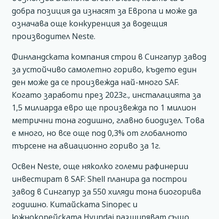
добра позиция да изнасят за Европа и може да
означава още конкуренция за водещия
производител Neste.
Финландската компания строи в Сингапур завод
за устойчиво самолетно гориво, където един
ден може да се произвежда най-много SAF.
Когато заработи през 2023г., инсталацията за
1,5 милиарда евро ще произвежда по 1 милион
метрични тона годишно, главно биодизел. Това
е много, но все още под 0,3% от глобалното
търсене на авиационно гориво за 1г.
Освен Neste, още няколко големи рафинерии
инвестират в SAF: Shell планира да построи
завод в Сингапур за 550 хиляди тона биогорива
годишно. Китайската Sinopec и
южнокорейската Hyundai разширяват също