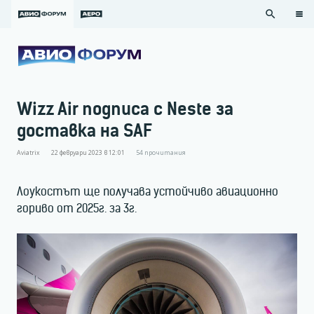
search
Wizz Air подписа с Neste за
доставка на SAF
Aviatrix
22 февруари 2023 в 12:01
54
прочитания
Лоукостът ще получава устойчиво авиационно
гориво от 2025г. за 3г.