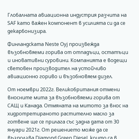
Глобалната авиационна индустрия разчита на
SAF като важен компонент в усилията си да се
декарбонизира.
Финландската Neste Oyj произвежда
възобновяеми горива от отпадъци, остатъци
и иновативни суровини. Компанията е водещи
световен производител на устойчиво
авиационно гориво и възобновяем дизел.
От ноември 2022г. Великобритания отмени
вносните мита за възобновяеми горива от
САЩ и Канада. Отмяната на митото за внос на
хидротретираното растително масло за
готвене ще се прилага със задна дата от 30
януари 2021г. От решението може да се
възползва Diamond Green Diesel, които са в