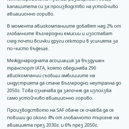
капацитета си за производство на устойчиво
авиационно гориво.
В момента авиокомпаниите добавят над 2% от
глобалните въглеродни емисии и изостават
след почти всички други сектори в усилията за
по-чисто бъдеще.
Международната асоциация за въздушен
транспорт IATA, която обединява 290
авиокомпании съобщи амбициите на
индустрията да стане въглеродно неутрална до
2050г. Това означава да започне да използва
само устойчиво авиационно гориво.
Производството на SAF обаче се очаква да се
повиши до около 4% от глобалното търсене на
авиацията през 2030г. и 6% през 2050г.