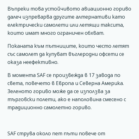
Въпреки това устойчивото авиационно гориво
далеч изпреварва другите алтернативи като
електрически самолети или летящи таксита,
които имат много ограничен обхват.
Поканата към пътниците, които често летят
със самолет да купуват въглеродни офсети се
оказа неефективно.
В момента SAF се произвежда в 17 завода по
света, повечето в Европа и Северна Америка.
Зеленото гориво може да се използва за
търговски полети, ако е наполовина смесено с
традиционно самолетно гориво.
SAF струва около пет пъти повече от