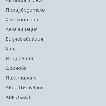
Летища и MRO
Производители
Хеликоптери
Лека авиация
Бизнес авиация
Карго
Инциденти
Дронове
Пилотиране
Авио Пътуване
АВИОКАСТ