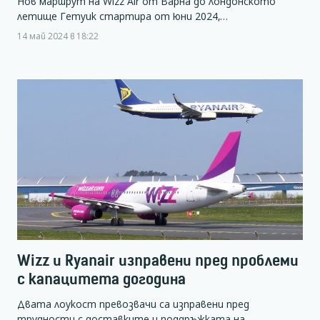
Нов маршрут на Wizz Air от Варна до лондонското
летище Гетуик стартира от юни 2024,…
14 май 2024 в 18:22
Wizz и Ryanair изправени пред проблеми
с капацитета догодина
Двата лоукост превозвачи са изправени пред
трудности с доставките и поддръжката на