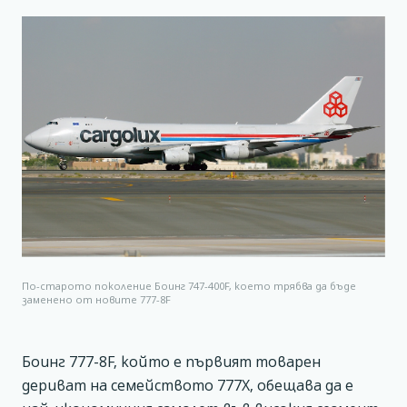
По-старото поколение Боинг 747-400F, което трябва да бъде
заменено от новите 777-8F
Боинг 777-8F, който е първият товарен
дериват на семейството 777Х, обещава да е