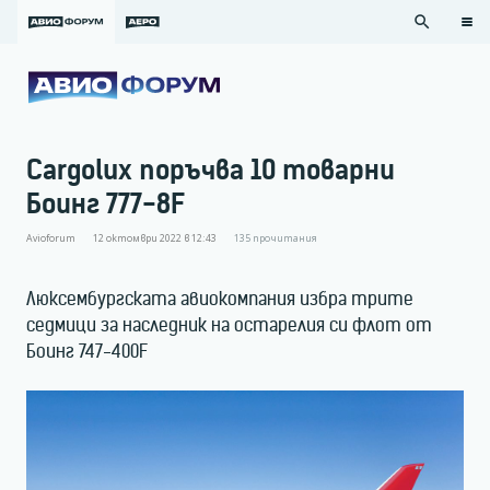
search
Cargolux поръчва 10 товарни
Боинг 777-8F
Avioforum
12 октомври 2022 в 12:43
135
прочитания
Люксембургската авиокомпания избра трите
седмици за наследник на остарелия си флот от
Боинг 747-400F