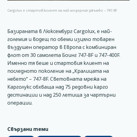
Cargolux е стартов клиент на най-модерния джъмбо – 747-8F
Базираната в Люксембург Cargolux, е най-
големия и водещ по обеми изцяло товарен
въздушен оператор в Европа с комбиниран
флот от 30 самолета Боинг 747-8F и 747-400F.
Именно тя беше и стартовия клиент на
последното поколение на „Кралицата на
небето“ – 747-8F. Световната мрежа на
Карголукс обхваща над 75 редовни карго
дестинации и над 250 летища за чартърни
операции.
Свързани теми