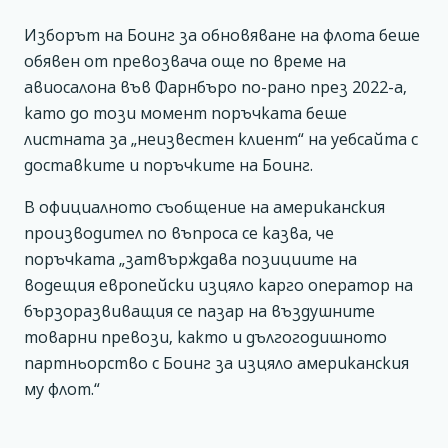
Изборът на Боинг за обновяване на флота беше
обявен от превозвача още по време на
авиосалона във Фарнбъро по-рано през 2022-а,
като до този момент поръчката беше
листната за „неизвестен клиент“ на уебсайта с
доставките и поръчките на Боинг.
В официалното съобщение на американския
производител по въпроса се казва, че
поръчката „затвърждава позициите на
водещия европейски изцяло карго оператор на
бързоразвиващия се пазар на въздушните
товарни превози, както и дългогодишното
партньорство с Боинг за изцяло американския
му флот.“