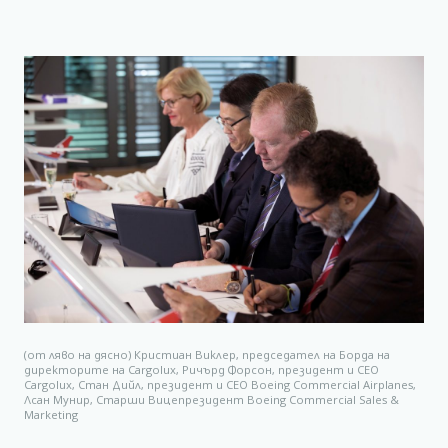
(от ляво на дясно) Кристиан Виклер, председател на Борда на
директорите на Cargolux, Ричърд Форсон, президент и CEO
Cargolux, Стан Дийл, президент и CEO Boeing Commercial Airplanes,
Лсан Мунир, Старши Вицепрезидент Boeing Commercial Sales &
Marketing