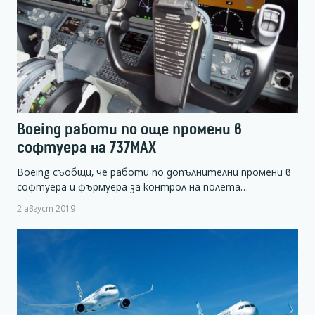
Boeing работи по още промени в
софтуера на 737MAX
Boeing съобщи, че работи по допълнителни промени в
софтуера и фърмуера за контрол на полета…
2 август 2019