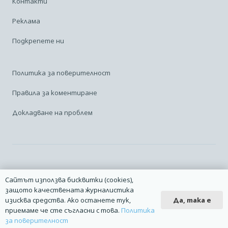
Контакти
Реклама
Подкрепете ни
Политика за поверителност
Правила за коментиране
Докладване на проблем
Facebook
Linkedin
Карта на сайта
Сайтът използва бисквитки (cookies),
защото качествената журналистика
2014 – 2026 © Всички права запазени. | Издател: Авио Форум |
Да, така е
изисква средства. Ако останете тук,
Дизайн
manolov.net
| Разработване
Pixelliant
приемаме че сте съгласни с това.
Политика
за поверителност