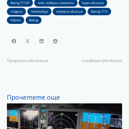
Boeing 777-8F
нови товарни самолети
карго авиация
Cargolux
Люксембург
товарна авиация
Boeing 777X
Европа
Boeing
Предишна публикация
Следваща публикация
Прочетете още