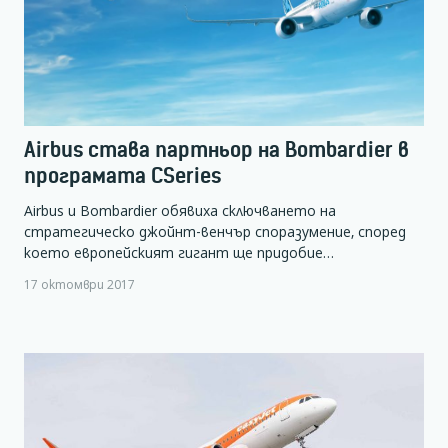
Airbus става партньор на Bombardier в
програмата CSeries
Airbus и Bombardier обявиха сключването на
стратегическо джойнт-венчър споразумение, според
което европейският гигант ще придобие…
17 октомври 2017