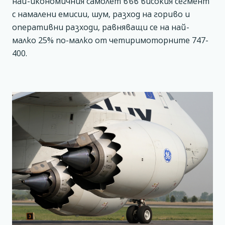
най-икономичния самолет във високия сегмент
с намалени емисии, шум, разход на гориво и
оперативни разходи, равняващи се на най-
малко 25% по-малко от четиримоторните 747-
400.