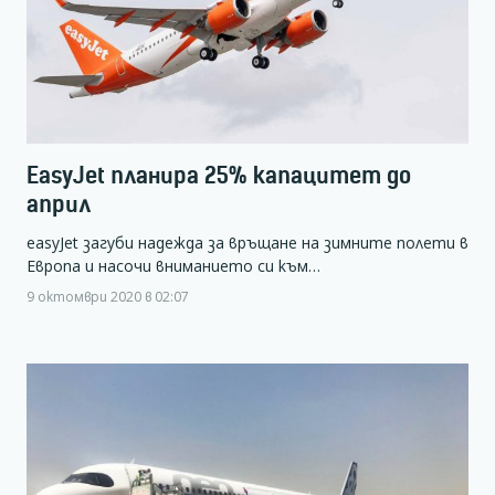
EasyJet планира 25% капацитет до
април
easyJet загуби надежда за връщане на зимните полети в
Европа и насочи вниманието си към…
9 октомври 2020 в 02:07