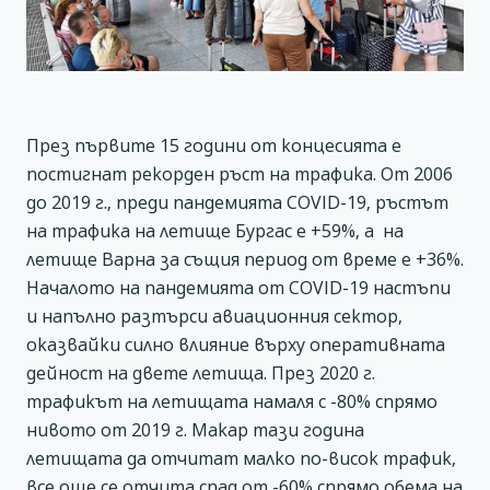
През първите 15 години от концесията е
постигнат рекорден ръст на трафика. От 2006
до 2019 г., преди пандемията COVID-19, ръстът
на трафика на летище Бургас е +59%, а на
летище Варна за същия период от време е +36%.
Началото на пандемията от COVID-19 настъпи
и напълно разтърси авиационния сектор,
оказвайки силно влияние върху оперативната
дейност на двете летища. През 2020 г.
трафикът на летищата намаля с -80% спрямо
нивото от 2019 г. Макар тази година
летищата да отчитат малко по-висок трафик,
все още се отчита спад от -60% спрямо обема на