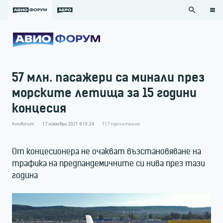
search
57 млн. пасажери са минали през
морските летища за 15 години
концесия
Avioforum
17 ноември 2021 в 19:24
117
прочитания
От концесионера не очакват възстановяване на
трафика на предпандемичните си нива през тази
година