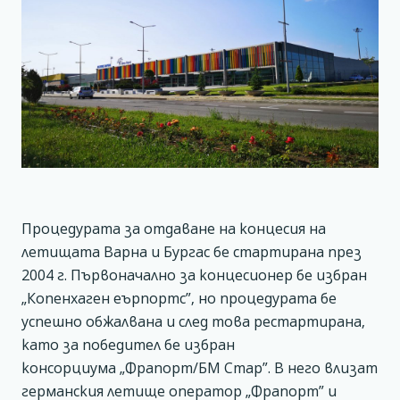
Процедурата за отдаване на концесия на
летищата Варна и Бургас бе стартирана през
2004 г. Първоначално за концесионер бе избран
„Копенхаген еърпортс”, но процедурата бе
успешно обжалвана и след това рестартирана,
като за победител бе избран
консорциума „Фрапорт/БМ Стар”. В него влизат
германския летище оператор „Фрапорт” и