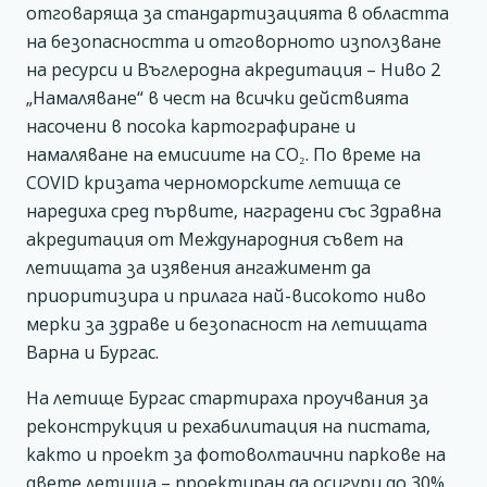
отговаряща за стандартизацията в областта
на безопасността и отговорното използване
на ресурси и Въглеродна акредитация – Ниво 2
„Намаляване“ в чест на всички действията
насочени в посока картографиране и
намаляване на емисиите на CO₂. По време на
COVID кризата черноморските летища се
наредиха сред първите, наградени със Здравна
акредитация от Международния съвет на
летищата за изявения ангажимент да
приоритизира и прилага най-високото ниво
мерки за здраве и безопасност на летищата
Варна и Бургас.
На летище Бургас стартираха проучвания за
реконструкция и рехабилитация на пистата,
както и проект за фотоволтаични паркове на
двете летища – проектиран да осигури до 30%