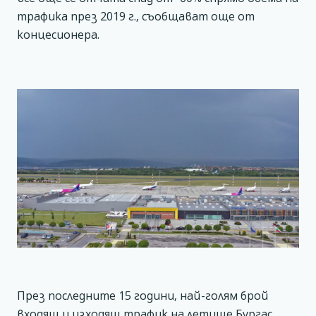
трафика през 2019 г., съобщават още от
концесионера.
През последните 15 години, най-голям брой
входящ и изходящ трафик на летище Бургас