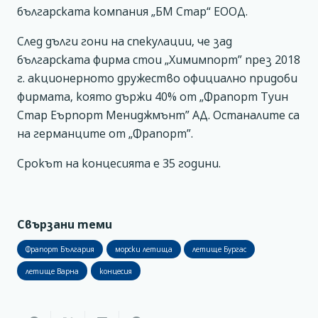
българската компания „БМ Стар“ EООД.
След дълги гони на спекулации, че зад
българската фирма стои „Химимпорт” през 2018
г. акционерното дружество официално придоби
фирмата, която държи 40% от „Фрапорт Туин
Стар Еърпорт Мениджмънт” АД. Останалите са
на германците от „Фрапорт”.
Срокът на концесията е 35 години.
Свързани теми
Фрапорт България
морски летища
летище Бургас
летище Варна
концесия