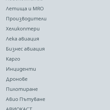
Летища и MRO
Производители
Хеликоптери
Лека авиация
Бизнес авиация
Карго
Инциденти
Дронове
Пилотиране
Авио Пътуване
АВИОКАСТ