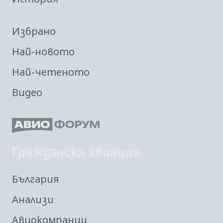
Избрано
Най-новото
Най-четеното
Видео
Гражданска авиация
България
Анализи
Авиокомпании