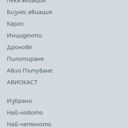
Лека авиация
Бизнес авиация
Карго
Инциденти
Дронове
Пилотиране
Авио Пътуване
АВИОКАСТ
Избрано
Най-новото
Най-четеното