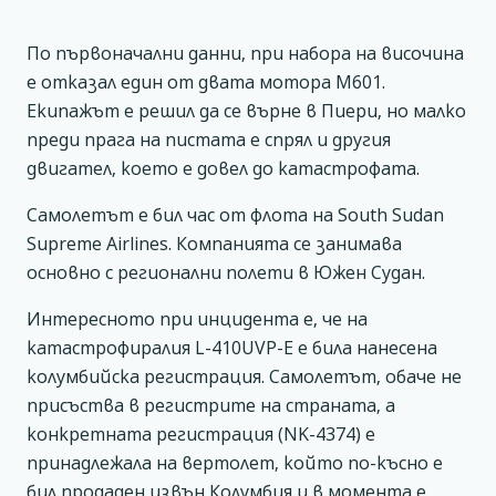
По първоначални данни, при набора на височина
е отказал един от двата мотора M601.
Екипажът е решил да се върне в Пиери, но малко
преди прага на пистата е спрял и другия
двигател, което е довел до катастрофата.
Самолетът е бил час от флота на South Sudan
Supreme Airlines. Компанията се занимава
основно с регионални полети в Южен Судан.
Интересното при инцидента е, че на
катастрофиралия L-410UVP-E е била нанесена
колумбийска регистрация. Самолетът, обаче не
присъства в регистрите на страната, а
конкретната регистрация (NK-4374) е
принадлежала на вертолет, който по-късно е
бил продаден извън Колумбия и в момента е