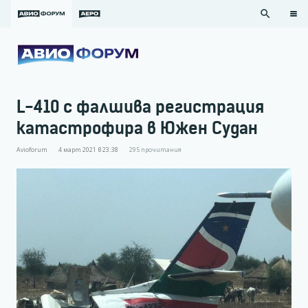
search
L-410 с фалшива регистрация
катастрофира в Южен Судан
Avioforum
4 март 2021 в 23:38
295
прочитания