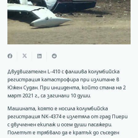
Двудвигателен L-410 с фалшива колумбийска
регистрация катастрофира при излитане в
Южен Судан. При инцидента, който стана на 2
март 2021 г., са загинали 10 души.
Машината, която е носила колумбийска
регистрация NK-4374 е излетяла от град Пиери
с двучленен екипаж и осем души пасажери.
Полетът е трябвало да е кратък до съседен