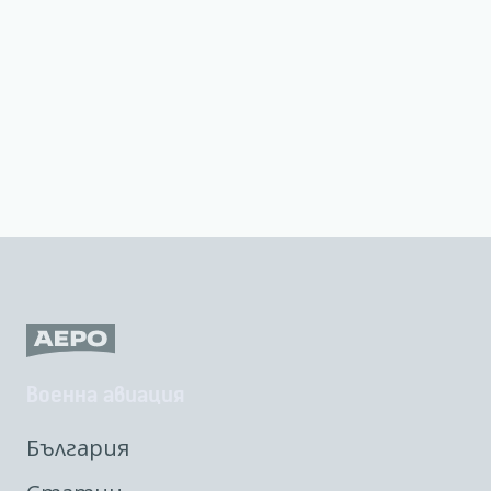
Военна авиация
България