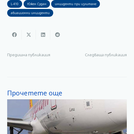
L-410
Южен Судан
инциденти при излитане
авиационни инциденти
Предишна публикация
Следваща публикация
Прочетете още