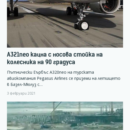
A321neo кацна с носова стойка на
колесника на 90 градуса
Пътнически Еърбъс А320neo на турската
авиокомпания Pegasus Airlines се приземи на летището
в Базел-Мюлуз с…
3 февруари 2021