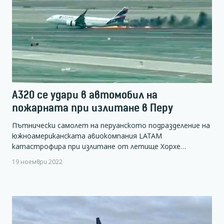
A320 се удари в автомобил на
пожарната при излитане в Перу
Пътнически самолет на перуанското подразделение на
южноамериканската авиокомпания LATAM
катастрофира при излитане от летище Хорхе…
19 ноември 2022