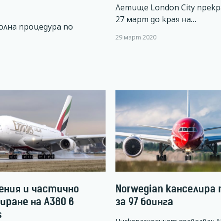
Летище London City прек
27 март до края на…
оволна процедура по
29 март 2020
ения и частично
Norwegian канселира 
иране на А380 в
за 97 боинга
s