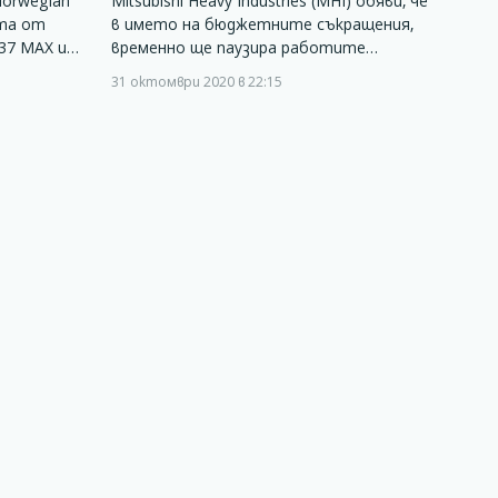
orwegian
Mitsubishi Heavy Industries (MHI) обяви, че
ета от
в името на бюджетните съкращения,
37 MAX и…
временно ще паузира работите…
31 октомври 2020 в 22:15