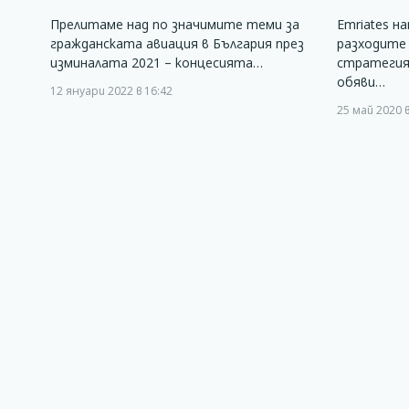
Прелитаме над по значимите теми за
Emriates н
гражданската авиация в България през
разходите 
изминалата 2021 – концесията…
стратегия 
обяви…
12 януари 2022 в 16:42
25 май 2020 в