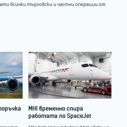
рати всички търговски и частни операции от
поръчка
MHI временно спира
работата по SpaceJet