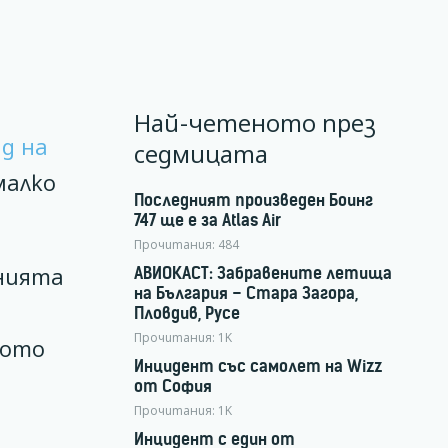
Най-четеното през
д на
седмицата
малко
Последният произведен Боинг
747 ще е за Atlas Air
Прочитания:
484
анията
АВИОКАСТ: Забравените летища
на България – Стара Загора,
Пловдив, Русе
Прочитания:
1K
кото
Инцидент със самолет на Wizz
от София
Прочитания:
1K
Инцидент с един от