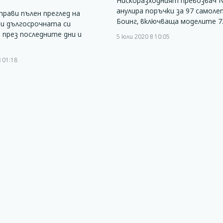
Нискоразходният превозвач N
анулира поръчки за 97 самол
аправи пълен преглед на
Боинг, включваща моделите 7
и дългосрочната си
през последните дни и
5 юли 2020 в 10:05
 01:18