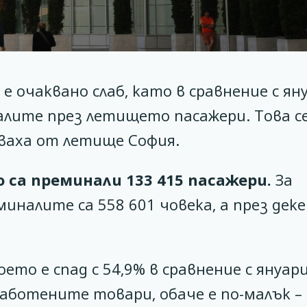
очаквано слаб, като в сравнение с ян
налите през летището пасажери. Това с
ваха от летище София.
о са преминали 133 415 пасажери.
За
еминалите са 558 601 човека, а през дек
което е спад с 54,9% в сравнение с януар
ботените товари, обаче е по-малък – 