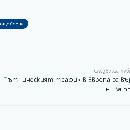
тище София
Следваща пуб
Пътническият трафик в Европа се въ
нива о