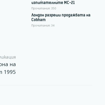
изпитателните МС-21
Прочитания:
350
Лондон разреши продажбата на
Cobham
Прочитания:
34
ликация
рна на
т 1995