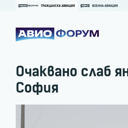
Очаквано слаб я
София