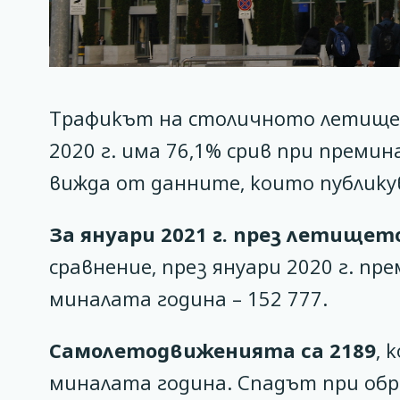
Трафикът на столичното летище е 
2020 г. има 76,1% срив при преми
вижда от данните, които публику
За януари 2021 г. през летищет
сравнение, през януари 2020 г. пр
миналата година – 152 777.
Самолетодвиженията са 2189
, 
миналата година. Спадът при обра