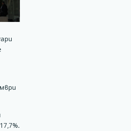
уари
е
ември
и
17,7%.