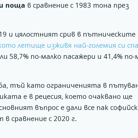
 и поща
в сравнение с 1983 тона през
19 и цялостният срив в пътническите
кото летище изживя най-големия си спа
ли 58,7% по-малко пасажери и 41,4% по-
лаба, тъй като ограниченията в пътув
иката е в рецесия, което очаквано ще
сновният въпрос е дали все пак софийс
в сравнение с 2020 г.