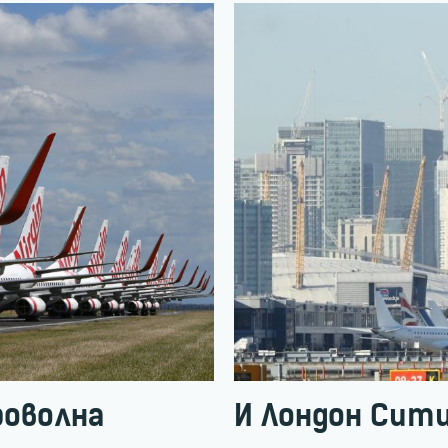
броволна
И Лондон Сит