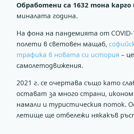
Обработени са 1632 тона карго
миналата година.
На фона на пандемията от COVID-
полети в световен мащаб,
софийс
трафика в новата си история
– це
самолетодвижения.
2021 г. се очертава също като с
остават за много страни, иконом
намали и туристическия поток. О
летище ще отбележи някакъв ръст 