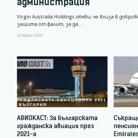
администрация
Virgin Australia Holdings обяви, че влиза в добр
защита от фалит, за да…
24 април 2020
АВИОКАСТ: За българската
Съкращ
гражданска авиация през
пенсион
2021-а
Emirate