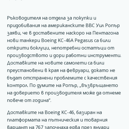
Ръководителя на отдела за покупки и
придобивания на американските ВВС Уил Ропър
заяви, че в доставените наскоро на Пентагона
нови танкери Boeing KC-46A Pegasus са били
открити боклуци, непотребни остатъци от
производството и дори работни инструменти.
Доставките на новите самолети са били
преустановени в края на февруари, докато не
бъдат отстранени проблемите с качествения
контрол. По думите на Ропър, „възвръщането
на доверието в производителя може да отнеме
повече от година“.
Доставките на Boeing KC-46, базиран на
платформата на пътническия и товарния
вариант на 767 започнаха едва през януари