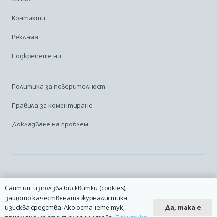
Контакти
Реклама
Подкрепете ни
Политика за поверителност
Правила за коментиране
Докладване на проблем
Facebook
Linkedin
Карта на сайта
Сайтът използва бисквитки (cookies),
защото качествената журналистика
2014 – 2026 © Всички права запазени. | Издател: Авио Форум |
Да, така е
изисква средства. Ако останете тук,
Дизайн
manolov.net
| Разработване
Pixelliant