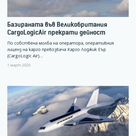
Базираната във Великобритания
CargoLogicAir прекрати дейност
По собствена молба на оператора, оперативния
лиценз на карго превозвача Карго Лоджик Еър
(CargoLogic Air)…
1 март 2020