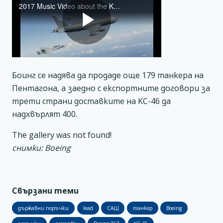
Боинг се надява да продаде още 179 танкера на
Пентагона, а заедно с експортните договори за
трети страни доставките на KC-46 да
надхвърлят 400.
The gallery was not found!
снимки: Boeing
Свързани теми
държавни поръчки
lead
САЩ
танкер
Boeing