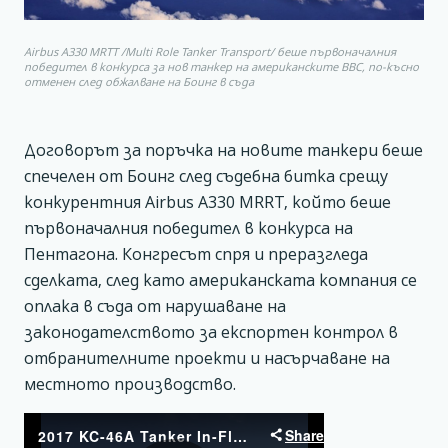
Airbus A330 MRTT /Multi Role Tanker Transport/ беше първоначалния
победител в конкурса за нов танкер на американските ВВС, по-късно
отменен след обжалване на Боинг в съда
Договорът за поръчка на новите танкери беше
спечелен от Боинг след съдебна битка срещу
конкурентния Airbus A330 MRRT, който беше
първоначалния победител в конкурса на
Пентагона. Конгресът спря и преразгледа
сделката, след като американската компания се
оплака в съда от нарушаване на
законодателството за експортен контрол в
отбранителните проекти и насърчаване на
местното производство.