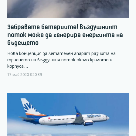
Забравете батериите! Въздушният
поток може да генерира енергията на
бъдещето
Нова концепция за летателен апарат разчита на
триенето на въздушния поток около крилото и
корпуса,…
17 май 2020 в 20:39