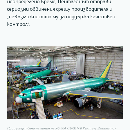
неопределено време, Пентагонът отправи
сериозни обвинения срещу производителя и
„невъзможността му да поддържа качествен
контрол“.
Производствената линия на KC-46A /767MT/ в Рентън, Вашингтон