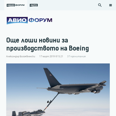
search
Още лоши новини за
производството на Boeing
Александър Богоявленски
17 март 2019 в 15:21
37
прочитания