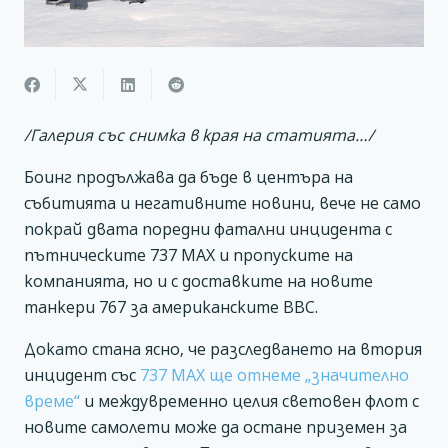
/Галерия със снимка в края на статията…/
Боинг продължава да бъде в центъра на
събитията и негативните новини, вече не само
покрай двата поредни фатални инцидента с
пътническите 737 MAX и пропуските на
компанията, но и с доставките на новите
танкери 767 за американските ВВС.
Докато стана ясно, че разследването на втория
инцидент със
737 MAX ще отнеме „значително
време“
и междувременно целия световен флот с
новите самолети може да остане приземен за